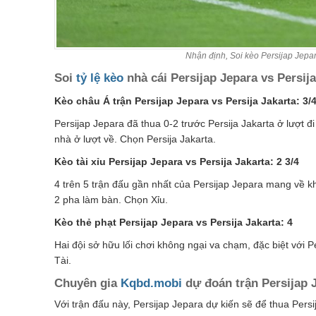
Nhận định, Soi kèo Persijap Jepar
Soi
tỷ lệ kèo
nhà cái Persijap Jepara vs Persija
Kèo châu Á trận Persijap Jepara vs Persija Jakarta: 3/
Persijap Jepara đã thua 0-2 trước Persija Jakarta ở lượt 
nhà ở lượt về. Chọn Persija Jakarta.
Kèo tài xỉu Persijap Jepara vs Persija Jakarta: 2 3/4
4 trên 5 trận đấu gần nhất của Persijap Jepara mang về kh
2 pha làm bàn. Chọn Xỉu.
Kèo thẻ phạt Persijap Jepara vs Persija Jakarta: 4
Hai đội sở hữu lối chơi không ngại va chạm, đặc biệt với 
Tài.
Chuyên gia
Kqbd.mobi
dự đoán trận Persijap J
Với trận đấu này, Persijap Jepara dự kiến sẽ để thua Persi