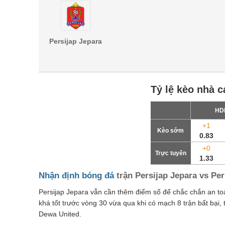
Persijap Jepara
Tỷ lệ kèo nhà c
HD
+
1
Kèo sớm
0.83
+
0
Trực tuyến
1.33
Nhận định bóng đá
trận Persijap Jepara vs Per
Persijap Jepara vẫn cần thêm điểm số để chắc chắn an to
khá tốt trước vòng 30 vừa qua khi có mạch 8 trận bất bại,
Dewa United.