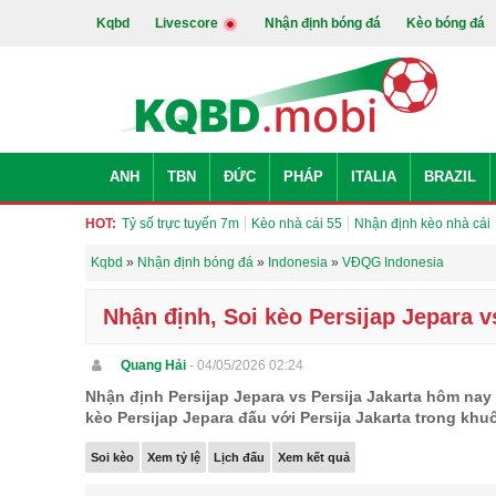
Kqbd
Livescore
Nhận định bóng đá
Kèo bóng đá
ANH
TBN
ĐỨC
PHÁP
ITALIA
BRAZIL
HOT:
Tỷ số trực tuyến 7m
Kèo nhà cái 55
Nhận định kèo nhà cái
Kqbd
»
Nhận định bóng đá
»
Indonesia
»
VĐQG Indonesia
Nhận định, Soi kèo Persijap Jepara v
Quang Hải
- 04/05/2026 02:24
Nhận định Persijap Jepara vs Persija Jakarta hôm nay d
kèo Persijap Jepara đấu với Persija Jakarta trong kh
Soi kèo
Xem tỷ lệ
Lịch đấu
Xem kết quả