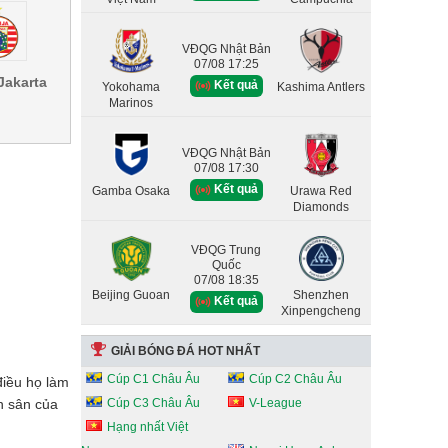
VĐQG Nhật Bản
07/08 17:25
Jakarta
Kết quả
Yokohama
Kashima Antlers
Marinos
VĐQG Nhật Bản
07/08 17:30
Kết quả
Gamba Osaka
Urawa Red
Diamonds
VĐQG Trung
Quốc
07/08 18:35
Beijing Guoan
Shenzhen
Kết quả
Xinpengcheng
GIẢI BÓNG ĐÁ HOT NHẤT
Cúp C1 Châu Âu
Cúp C2 Châu Âu
điều họ làm
ên sân của
Cúp C3 Châu Âu
V-League
Hạng nhất Việt