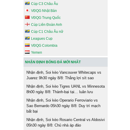
Cúp C3 Châu Âu
VĐQG Nhật Bản
VĐQG Trung Quốc
Cúp Liên Đoàn Anh
Cúp C1 Châu Âu nữ
Leagues Cup
VĐQG Colombia
Yemen
NHẬN ĐỊNH BÓNG ĐÁ MỚI NHẤT
Nhận định, Soi kèo Vancouver Whitecaps vs
Juarez 9h30 ngày 8/8: Thắng lợi sít sao
Nhận định, Soi kèo Tigres UANL vs Minnesota
8h00 ngày 8/8: Thành-bại tại… luân lưu
Nhận định, Soi kèo Operario Ferroviario vs
Sao Bernardo 05h30 ngày 8/8: Duy trì mạch
bất bại
Nhận định, Soi kèo Rosario Central vs Aldosivi
05h30 ngày 8/8: Chủ nhà áp đảo