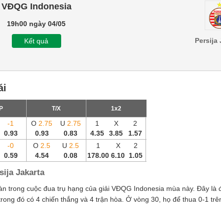
VĐQG Indonesia
19h00 ngày 04/05
Persija 
Kết quả
ái
P
T/X
1x2
-
1
O
2.75
U
2.75
1
X
2
0.93
0.93
0.83
4.35
3.85
1.57
-
0
O
2.5
U
2.5
1
X
2
0.59
4.54
0.08
178.00
6.10
1.05
sija Jakarta
àn trong cuộc đua trụ hạng của giải VĐQG Indonesia mùa này. Đây là 
 trong đó có 4 chiến thắng và 4 trận hòa. Ở vòng 30, họ để thua 0-1 tr