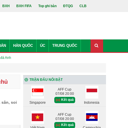
BXH
BXH FIFA
Top ghi bàn
ĐTQG
CLB
BẢN
HÀN QUỐC
ÚC
TRUNG QUỐC
 đá Anh
TRẬN ĐẤU NỔI BẬT
chủ
AFF Cup
07/08 20:00
Kết quả
 sân, soi
Singapore
Indonesia
AFF Cup
07/08 20:00
Kết quả
Việt Nam
Campuchia