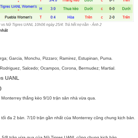
 vs Nữ Tigres UANL 10h06 ngày 25/4: Trả hết nợ nần - Ảnh 2
nhất
orga; Garcia, Monchu, Pizzaro; Ramirez, Estupinan, Puma.
Rodriguez, Salcedo; Ocampos, Corona, Bermudez; Martial.
res UANL
)
, Monterrey thắng kèo 9/10 trận sân nhà vừa qua.
ó tối đa 2 bàn. 7/10 trận gần nhất của Monterrey cũng chung kịch bản.
t. 5/8 trận vừa qua của Nữ Tigres UANL cũng chung kịch bản.