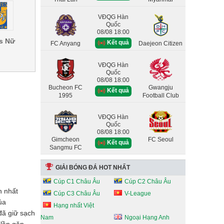
VĐQG Hàn
Quốc
08/08 18:00
es Nữ
Kết quả
FC Anyang
Daejeon Citizen
VĐQG Hàn
Quốc
08/08 18:00
Bucheon FC
Gwangju
Kết quả
1995
Football Club
VĐQG Hàn
Quốc
08/08 18:00
Gimcheon
FC Seoul
Kết quả
Sangmu FC
GIẢI BÓNG ĐÁ HOT NHẤT
Cúp C1 Châu Âu
Cúp C2 Châu Âu
n nhất
Cúp C3 Châu Âu
V-League
ủa
Hạng nhất Việt
đã giữ sạch
Nam
Ngoại Hạng Anh