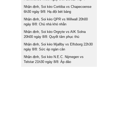
Nhận định, Soi kèo Coritiba vs Chapecoense
6h30 ngày 9/8: Hạ đội bét bảng
Nhận định, Soi kèo QPR vs Millwall 20h00
ngày 8/8: Chủ nhà khó nhằn
Nhận định, Soi kèo Orgryte vs AIK Solna
20h00 ngày 8/8: Quyết tâm phục thù
Nhận định, Soi kèo Mjallby vs Elfsborg 22h30
ngày 8/8: Sức ép ngàn cân
Nhận định, Soi kèo N.E.C. Nijmegen vs
Telstar 21h30 ngày 8/8: Áp đảo