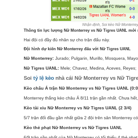
Nhận định, Soi kèo Nữ Monterrey
Thông tin lực lượng Nữ Monterrey vs Nữ Tigres UANL mới 
Hai đội có đầy đủ nhân sự cho trận đấu này.
Đội hình dự kiến Nữ Monterrey đấu với Nữ Tigres UANL
Nữ Monterrey:
Jurado; Pulgarin, Murillo, Mosquera, May
Nữ Tigres UANL:
Mele; Chavez, Medina, Aceves, Reyes; 
Soi
tỷ lệ kèo
nhà cái Nữ Monterrey vs Nữ Tig
Kèo châu Á trận Nữ Monterrey vs Nữ Tigres UANL (0:0
Monterrey thắng kèo châu Á 8/11 trận gần nhất. Chưa hết
Kèo tài xỉu Nữ Monterrey vs Nữ Tigres UANL (2 3/4)
5/7 trận đối đầu gần nhất giữa 2 đội trên sân Monterrey c
Kèo thẻ phạt Nữ Monterrey vs Nữ Tigres UANL
6/9 trận gần nhất của Nữ Monterrey có tối thiểu 4 thẻ phạ