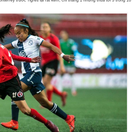
nterrey trước Tigres lại rất kém, chỉ thắng 1 nhưng thua tới 5 trong 10