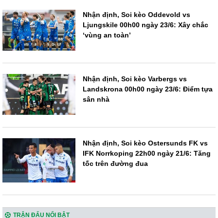
Nhận định, Soi kèo Oddevold vs
Ljungskile 00h00 ngày 23/6: Xây chắc
‘vùng an toàn’
Nhận định, Soi kèo Varbergs vs
Landskrona 00h00 ngày 23/6: Điểm tựa
sân nhà
Nhận định, Soi kèo Ostersunds FK vs
IFK Norrkoping 22h00 ngày 21/6: Tăng
tốc trên đường đua
TRẬN ĐẤU NỔI BẬT