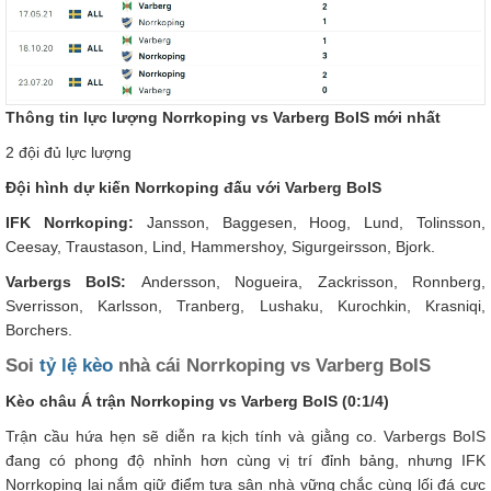
Thông tin lực lượng Norrkoping vs Varberg BoIS mới nhất
2 đội đủ lực lượng
Đội hình dự kiến Norrkoping đấu với Varberg BoIS
IFK Norrkoping:
Jansson, Baggesen, Hoog, Lund, Tolinsson,
Ceesay, Traustason, Lind, Hammershoy, Sigurgeirsson, Bjork.
Varbergs BoIS:
Andersson, Nogueira, Zackrisson, Ronnberg,
Sverrisson, Karlsson, Tranberg, Lushaku, Kurochkin, Krasniqi,
Borchers.
Soi
tỷ lệ kèo
nhà cái Norrkoping vs Varberg BoIS
Kèo châu Á trận Norrkoping vs Varberg BoIS (0:1/4)
Trận cầu hứa hẹn sẽ diễn ra kịch tính và giằng co. Varbergs BoIS
đang có phong độ nhỉnh hơn cùng vị trí đỉnh bảng, nhưng IFK
Norrkoping lại nắm giữ điểm tựa sân nhà vững chắc cùng lối đá cực