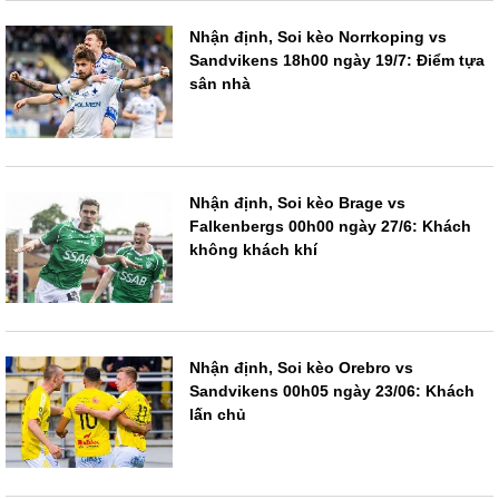
Nhận định, Soi kèo Norrkoping vs
Sandvikens 18h00 ngày 19/7: Điểm tựa
sân nhà
Nhận định, Soi kèo Brage vs
Falkenbergs 00h00 ngày 27/6: Khách
không khách khí
Nhận định, Soi kèo Orebro vs
Sandvikens 00h05 ngày 23/06: Khách
lấn chủ