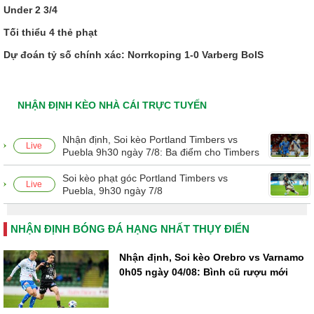
Under 2 3/4
Tối thiểu 4 thẻ phạt
Dự đoán tỷ số chính xác: Norrkoping 1-0 Varberg BoIS
NHẬN ĐỊNH KÈO NHÀ CÁI TRỰC TUYẾN
Nhận định, Soi kèo Portland Timbers vs
Live
Puebla 9h30 ngày 7/8: Ba điểm cho Timbers
Soi kèo phạt góc Portland Timbers vs
Live
Puebla, 9h30 ngày 7/8
NHẬN ĐỊNH BÓNG ĐÁ HẠNG NHẤT THỤY ĐIỂN
Nhận định, Soi kèo Orebro vs Varnamo
0h05 ngày 04/08: Bình cũ rượu mới