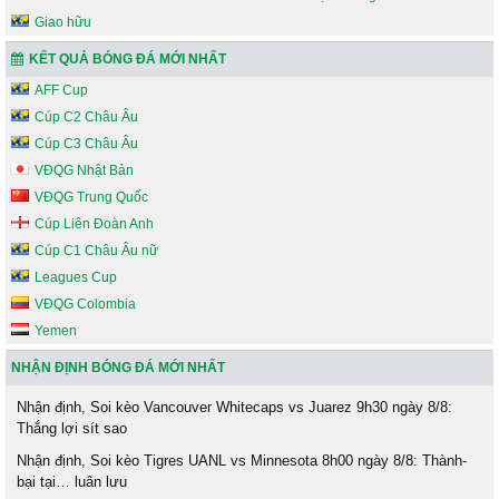
Giao hữu
KẾT QUẢ BÓNG ĐÁ MỚI NHẤT
AFF Cup
Cúp C2 Châu Âu
Cúp C3 Châu Âu
VĐQG Nhật Bản
VĐQG Trung Quốc
Cúp Liên Đoàn Anh
Cúp C1 Châu Âu nữ
Leagues Cup
VĐQG Colombia
Yemen
NHẬN ĐỊNH BÓNG ĐÁ MỚI NHẤT
Nhận định, Soi kèo Vancouver Whitecaps vs Juarez 9h30 ngày 8/8:
Thắng lợi sít sao
Nhận định, Soi kèo Tigres UANL vs Minnesota 8h00 ngày 8/8: Thành-
bại tại… luân lưu