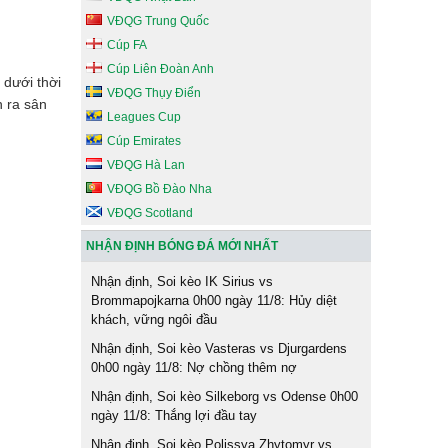
VĐQG Trung Quốc
Cúp FA
Cúp Liên Đoàn Anh
 dưới thời
VĐQG Thụy Điển
n ra sân
Leagues Cup
Cúp Emirates
VĐQG Hà Lan
VĐQG Bồ Đào Nha
VĐQG Scotland
NHẬN ĐỊNH BÓNG ĐÁ MỚI NHẤT
Nhận định, Soi kèo IK Sirius vs
Brommapojkarna 0h00 ngày 11/8: Hủy diệt
khách, vững ngôi đầu
Nhận định, Soi kèo Vasteras vs Djurgardens
0h00 ngày 11/8: Nợ chồng thêm nợ
Nhận định, Soi kèo Silkeborg vs Odense 0h00
ngày 11/8: Thắng lợi đầu tay
Nhận định, Soi kèo Polissya Zhytomyr vs