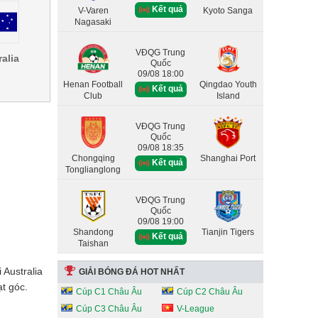
Kết quả
V-Varen
Kyoto Sanga
Nagasaki
VĐQG Trung
alia
Quốc
09/08 18:00
Henan Football
Qingdao Youth
Kết quả
Club
Island
VĐQG Trung
Quốc
09/08 18:35
Chongqing
Shanghai Port
Kết quả
Tonglianglong
VĐQG Trung
Quốc
09/08 19:00
Shandong
Tianjin Tigers
Kết quả
Taishan
 Australia
GIẢI BÓNG ĐÁ HOT NHẤT
ạt góc.
Cúp C1 Châu Âu
Cúp C2 Châu Âu
Cúp C3 Châu Âu
V-League