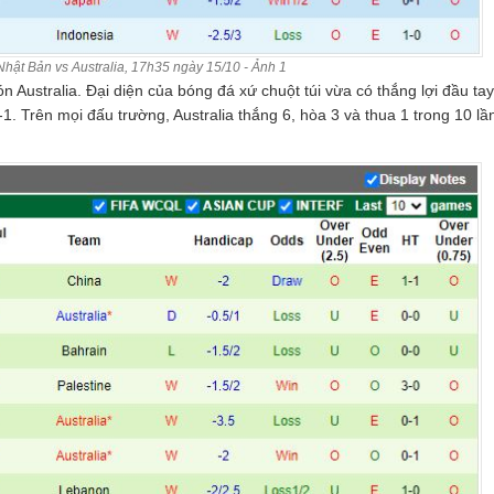
Nhật Bản vs Australia, 17h35 ngày 15/10 - Ảnh 1
n Australia. Đại diện của bóng đá xứ chuột túi vừa có thắng lợi đầu tay
1. Trên mọi đấu trường, Australia thắng 6, hòa 3 và thua 1 trong 10 lầ