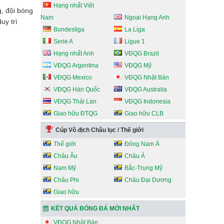
Hạng nhất Việt
, đội bóng
Nam
Ngoại Hạng Anh
uy trì
Bundesliga
La Liga
Serie A
Ligue 1
Hạng nhất Anh
VĐQG Brazil
VĐQG Argentina
VĐQG Mỹ
VĐQG Mexico
VĐQG Nhật Bản
VĐQG Hàn Quốc
VĐQG Australia
VĐQG Thái Lan
VĐQG Indonesia
Giao hữu ĐTQG
Giao hữu CLB
Cúp Vô địch Châu lục / Thế giới
Thế giới
Đông Nam Á
Châu Âu
Châu Á
Nam Mỹ
Bắc-Trung Mỹ
Châu Phi
Châu Đại Dương
Giao hữu
KẾT QUẢ BÓNG ĐÁ MỚI NHẤT
VĐQG Nhật Bản