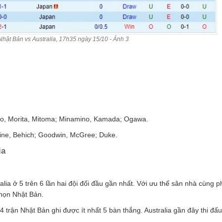
Nhật Bản vs Australia, 17h35 ngày 15/10 - Ảnh 3
ndo, Morita, Mitoma; Minamino, Kamada; Ogawa.
Irvine, Behich; Goodwin, McGree; Duke.
ia
lia ở 5 trên 6 lần hai đội đối đầu gần nhất. Với ưu thế sân nhà cùng p
Chọn Nhật Bản.
 4 trận Nhật Bản ghi được ít nhất 5 bàn thắng. Australia gần đây thi đấ
.