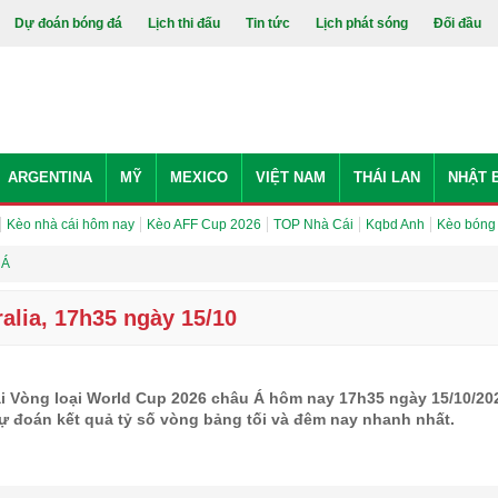
Dự đoán bóng đá
Lịch thi đấu
Tin tức
Lịch phát sóng
Đối đầu
ARGENTINA
MỸ
MEXICO
VIỆT NAM
THÁI LAN
NHẬT 
Kèo nhà cái hôm nay
Kèo AFF Cup 2026
TOP Nhà Cái
Kqbd Anh
Kèo bóng
 Á
alia, 17h35 ngày 15/10
iải Vòng loại World Cup 2026 châu Á hôm nay 17h35 ngày 15/10/20
dự đoán kết quả tỷ số vòng bảng tối và đêm nay nhanh nhất.