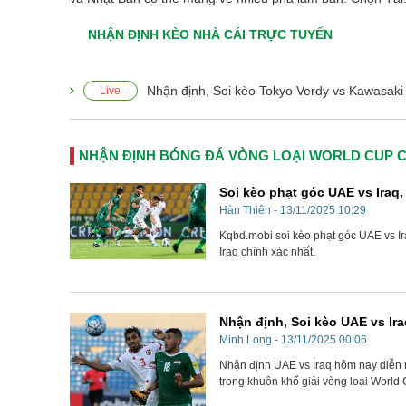
NHẬN ĐỊNH KÈO NHÀ CÁI TRỰC TUYẾN
Nhận định, Soi kèo Tokyo Verdy vs Kawasaki
Live
NHẬN ĐỊNH BÓNG ĐÁ VÒNG LOẠI WORLD CUP 
Soi kèo phạt góc UAE vs Iraq,
Hàn Thiên - 13/11/2025 10:29
Kqbd.mobi soi kèo phạt góc UAE vs Ir
Iraq chính xác nhất.
Nhận định, Soi kèo UAE vs Ir
Minh Long - 13/11/2025 00:06
Nhận định UAE vs Iraq hôm nay diễn ra
trong khuôn khổ giải vòng loại World