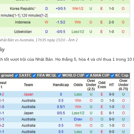
Nhật Bản vs Australia, 17h35 ngày 15/10 - Ảnh 2
ây
 tốt vượt trội của Nhật Bản. Họ thắng 5, hòa 4 và chỉ thua 1 trong 10 