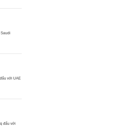
o Saudi
r đấu với UAE
aq đấu với