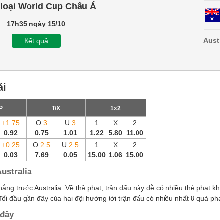
loại World Cup Châu Á
17h35 ngày 15/10
Austr
Kết quả
ái
P
T/X
1x2
+
1.75
O
3
U
3
1
X
2
0.92
0.75
1.01
1.22
5.80
11.00
+
0.25
O
2.5
U
2.5
1
X
2
0.03
7.69
0.05
15.00
1.06
15.00
ustralia
ng trước Australia. Về thẻ phạt, trận đấu này dễ có nhiều thẻ phạt khi
 đối đầu gần đây của hai đội hướng tới trận đấu có nhiều nhất 8 quả ph
 đây