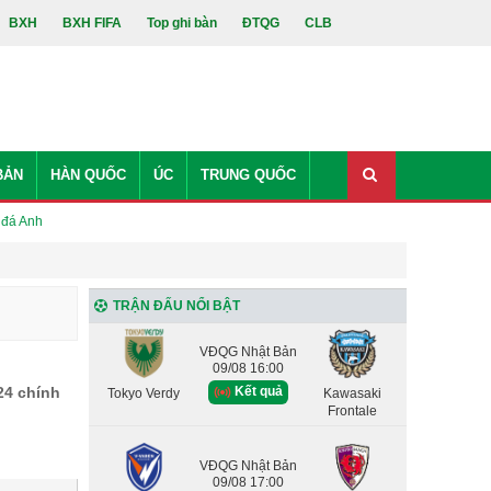
BXH
BXH FIFA
Top ghi bàn
ĐTQG
CLB
BẢN
HÀN QUỐC
ÚC
TRUNG QUỐC
 đá Anh
TRẬN ĐẤU NỔI BẬT
VĐQG Nhật Bản
09/08 16:00
24 chính
Kết quả
Tokyo Verdy
Kawasaki
Frontale
VĐQG Nhật Bản
09/08 17:00