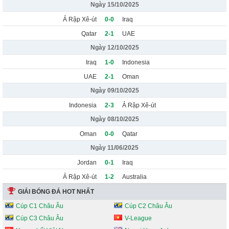
Ngày 15/10/2025
Ả Rập Xê-út
0-0
Iraq
Qatar
2-1
UAE
Ngày 12/10/2025
Iraq
1-0
Indonesia
UAE
2-1
Oman
Ngày 09/10/2025
Indonesia
2-3
Ả Rập Xê-út
Ngày 08/10/2025
Oman
0-0
Qatar
Ngày 11/06/2025
Jordan
0-1
Iraq
Ả Rập Xê-út
1-2
Australia
GIẢI BÓNG ĐÁ HOT NHẤT
Cúp C1 Châu Âu
Cúp C2 Châu Âu
Cúp C3 Châu Âu
V-League