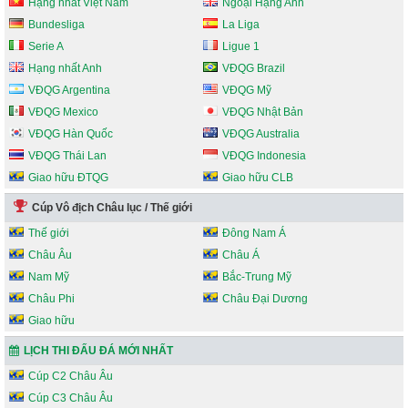
Hạng nhất Việt Nam
Ngoại Hạng Anh
Bundesliga
La Liga
Serie A
Ligue 1
Hạng nhất Anh
VĐQG Brazil
VĐQG Argentina
VĐQG Mỹ
VĐQG Mexico
VĐQG Nhật Bản
VĐQG Hàn Quốc
VĐQG Australia
VĐQG Thái Lan
VĐQG Indonesia
Giao hữu ĐTQG
Giao hữu CLB
Cúp Vô địch Châu lục / Thế giới
Thế giới
Đông Nam Á
Châu Âu
Châu Á
Nam Mỹ
Bắc-Trung Mỹ
Châu Phi
Châu Đại Dương
Giao hữu
LỊCH THI ĐẤU ĐÁ MỚI NHẤT
Cúp C2 Châu Âu
Cúp C3 Châu Âu