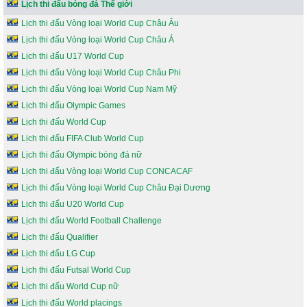
Lịch thi đấu bóng đá Thế giới
Lịch thi đấu Vòng loại World Cup Châu Âu
Lịch thi đấu Vòng loại World Cup Châu Á
Lịch thi đấu U17 World Cup
Lịch thi đấu Vòng loại World Cup Châu Phi
Lịch thi đấu Vòng loại World Cup Nam Mỹ
Lịch thi đấu Olympic Games
Lịch thi đấu World Cup
Lịch thi đấu FIFA Club World Cup
Lịch thi đấu Olympic bóng đá nữ
Lịch thi đấu Vòng loại World Cup CONCACAF
Lịch thi đấu Vòng loại World Cup Châu Đại Dương
Lịch thi đấu U20 World Cup
Lịch thi đấu World Football Challenge
Lịch thi đấu Qualifier
Lịch thi đấu LG Cup
Lịch thi đấu Futsal World Cup
Lịch thi đấu World Cup nữ
Lịch thi đấu World placings