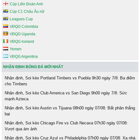
Cúp Liên Đoàn Anh
Cúp C1 Châu Âu nữ
Leagues Cup
VĐQG Colombia
VĐQG Uganda
VĐQG Iceland
Yemen
VĐQG Argentina
NHẬN ĐỊNH BÓNG ĐÁ MỚI NHẤT
Nhận định, Soi kèo Portland Timbers vs Puebla 9h30 ngày 7/8: Ba điểm
cho Timbers
Nhận định, Soi kèo Club America vs San Diego 9h00 ngày 7/8: Sức
mạnh Azteca
Nhận định, Soi kèo Austin vs Tijuana 08h00 ngày 07/08: Bất phân thắng
bại
Nhận định, Soi kèo Chicago Fire vs Club Necaxa 07h30 ngày 07/08:
Vượt qua ám ảnh
Nhận định, Soi kèo Cruz Azul vs Philadelphia 07h00 ngày 07/08: Xa nhà