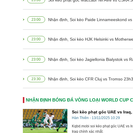
Nhận định, Soi kèo Paide Linnameeskond vs
23:00
Nhận định, Soi kèo HJK Helsinki vs Motherw
23:00
Nhận định, Soi kèo Jagiellonia Bialystok vs
23:00
Nhận định, Soi kèo CFR Cluj vs Tromso 23h3
23:30
NHẬN ĐỊNH BÓNG ĐÁ VÒNG LOẠI WORLD CUP 
Soi kèo phạt góc UAE vs Iraq,
Hàn Thiên - 13/11/2025 10:29
Kqbd.mobi soi kèo phạt góc UAE vs Ir
Iraq chính xác nhất.