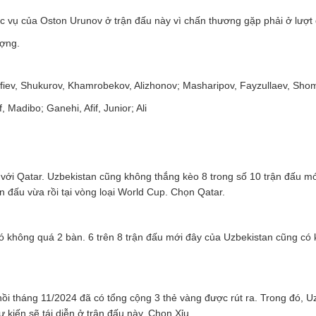
c vụ của Oston Urunov ở trận đấu này vì chấn thương gặp phải ở lượt 
ượng.
yfiev, Shukurov, Khamrobekov, Alizhonov; Masharipov, Fayzullaev, Sh
Madibo; Ganehi, Afif, Junior; Ali
với Qatar. Uzbekistan cũng không thắng kèo 8 trong số 10 trận đấu mớ
n đấu vừa rồi tại vòng loại World Cup. Chọn Qatar.
có không quá 2 bàn. 6 trên 8 trận đấu mới đây của Uzbekistan cũng có
ồi tháng 11/2024 đã có tổng cộng 3 thẻ vàng được rút ra. Trong đó, U
 kiến sẽ tái diễn ở trận đấu này. Chọn Xỉu.