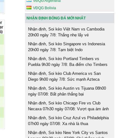
VĐQG Argentina
VĐQG Bolivia
NHẬN ĐỊNH BÓNG ĐÁ MỚI NHẤT
Nhận định, Soi kèo Việt Nam vs Cambodia
20h00 ngày 7/8: Thắng nhẹ lấy vé
Nhận định, Soi kèo Singapore vs Indonesia
20h00 ngày 7/8: Tạm biệt Indo
Nhận định, Soi kèo Portland Timbers vs
Puebla 9h30 ngày 7/8: Ba điểm cho Timbers
Nhận định, Soi kèo Club America vs San
Diego 9h00 ngày 7/8: Sức mạnh Azteca
Nhận định, Soi kèo Austin vs Tijuana 08h00
ngày 07/08: Bất phân thắng bại
Nhận định, Soi kèo Chicago Fire vs Club
Necaxa 07h30 ngày 07/08: Vượt qua ám ảnh
Nhận định, Soi kèo Cruz Azul vs Philadelphia
07h00 ngày 07/08: Xa nhà là thua
Nhận định, Soi kèo New York City vs Santos