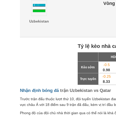
Vòng 
Uzbekistan
Tỷ lệ kèo nhà c
HD
-
0.5
Kèo sớm
0.98
-
0.25
Trực tuyến
8.33
Nhận định bóng đá
trận Uzbekistan vs Qatar
Trước trận đấu thuộc lượt thứ 10, đội tuyển Uzbekistan đ
vực châu Á với 18 điểm sau 9 trận đã đấu, kém vị trí đầu 
Phong độ của đội chủ nhà thời gian qua có thể nói là khá 