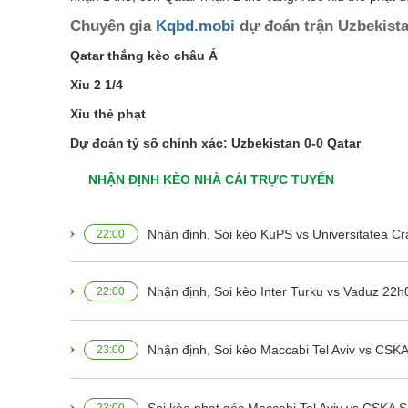
Chuyên gia
Kqbd.mobi
dự đoán trận Uzbekista
Qatar thắng kèo châu Á
Xỉu 2 1/4
Xỉu thẻ phạt
Dự đoán tỷ số chính xác: Uzbekistan 0-0 Qatar
NHẬN ĐỊNH KÈO NHÀ CÁI TRỰC TUYẾN
Nhận định, Soi kèo KuPS vs Universitatea Cr
22:00
Nhận định, Soi kèo Inter Turku vs Vaduz 22
22:00
Nhận định, Soi kèo Maccabi Tel Aviv vs CSKA
23:00
Soi kèo phạt góc Maccabi Tel Aviv vs CSKA S
23:00