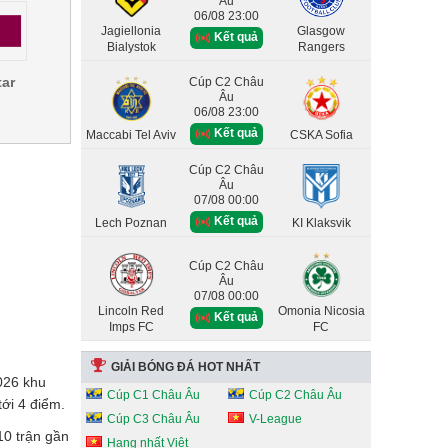
Âu
06/08 23:00
Jagiellonia
Glasgow
Kết quả
Bialystok
Rangers
tar
Cúp C2 Châu
Âu
06/08 23:00
Kết quả
Maccabi Tel Aviv
CSKA Sofia
Cúp C2 Châu
Âu
07/08 00:00
Kết quả
Lech Poznan
KI Klaksvik
Cúp C2 Châu
Âu
07/08 00:00
Lincoln Red
Omonia Nicosia
Kết quả
Imps FC
FC
GIẢI BÓNG ĐÁ HOT NHẤT
026 khu
Cúp C1 Châu Âu
Cúp C2 Châu Âu
tới 4 điểm.
Cúp C3 Châu Âu
V-League
10 trận gần
Hạng nhất Việt