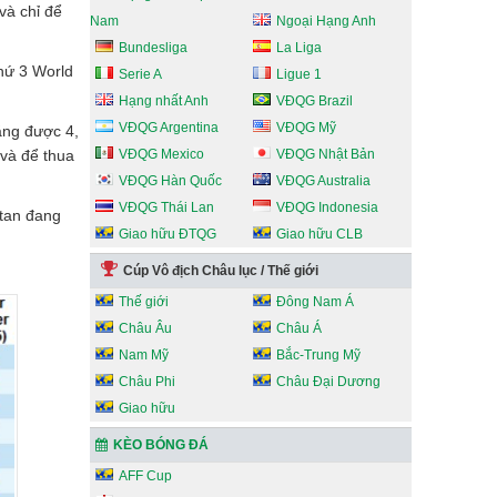
và chỉ để
Nam
Ngoại Hạng Anh
Bundesliga
La Liga
thứ 3 World
Serie A
Ligue 1
Hạng nhất Anh
VĐQG Brazil
VĐQG Argentina
VĐQG Mỹ
hắng được 4,
 và để thua
VĐQG Mexico
VĐQG Nhật Bản
VĐQG Hàn Quốc
VĐQG Australia
VĐQG Thái Lan
VĐQG Indonesia
stan đang
Giao hữu ĐTQG
Giao hữu CLB
Cúp Vô địch Châu lục / Thế giới
Thế giới
Đông Nam Á
Châu Âu
Châu Á
Nam Mỹ
Bắc-Trung Mỹ
Châu Phi
Châu Đại Dương
Giao hữu
KÈO BÓNG ĐÁ
AFF Cup