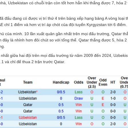
nhà, Uzbekistan có chuỗi trận còn tốt hơn hẳn khi thắng được 7, hòa 2 
 đã đấu đang có được vị trí thứ 4 trên bảng xếp hạng bảng A vòng loại 
chỉ 1 điểm và hơn vị trí áp chót của đội tuyển Kyrgyzstan tới 6 điểm.
 thủ của mình. 10 lần xuất quân gần nhất trên mọi đấu trường, Qatar t
 đây là nhỉnh hơn đôi chút so với tổng thể. Qatar thắng được 5, hòa 2
ng.
ần nhất giữa hai đội trên mọi đấu trường từ năm 2009 đến 2024, Uzbeki
1 và chỉ để thua 2 trận trước Qatar.