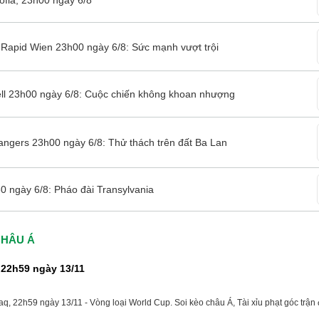
 Rapid Wien 23h00 ngày 6/8: Sức mạnh vượt trội
ell 23h00 ngày 6/8: Cuộc chiến không khoan nhượng
 Rangers 23h00 ngày 6/8: Thử thách trên đất Ba Lan
0 ngày 6/8: Pháo đài Transylvania
CHÂU Á
 22h59 ngày 13/11
aq, 22h59 ngày 13/11 - Vòng loại World Cup. Soi kèo châu Á, Tài xỉu phạt góc trậ