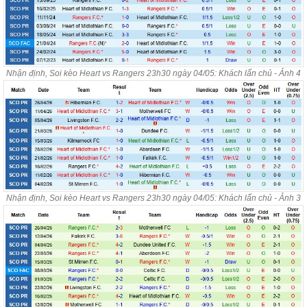
Nhận định, Soi kèo Heart vs Rangers 23h30 ngày 04/05: Khách lấn chủ - Ảnh 4
Nhận định, Soi kèo Heart vs Rangers 23h30 ngày 04/05: Khách lấn chủ - Ảnh 3