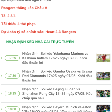
Rangers thắng kèo Châu Á
Tài 2 3/4
Tối thiểu 4 thẻ phạt.
Dự đoán tỷ số chính xác: Heart 2-3 Rangers
NHẬN ĐỊNH KÈO NHÀ CÁI TRỰC TUYẾN
Nhận định, Soi kèo Yokohama Marinos vs
Kashima Antlers 17h25 ngày 07/08: Khởi
17:25
đầu thuận lợi
Nhận định, Soi kèo Gamba Osaka vs Urawa
Red Diamonds 17h25 ngày 07/08: Khởi đầu
17:30
thuận lợi
Nhận định, Soi kèo Beijing Guoan vs
Shenzhen Peng City 18h35 ngày 07/08: Kèo
18:35
chấp quá sâu
Nhận định, Soi kèo Bayern Munich vs Aston
19:00
Villa 19h00 ngày 07/08: Vẫn chưa thể thắng