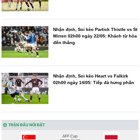
Nhận định, Soi kèo Partick Thistle vs St
Mirren 02h00 ngày 22/05: Khách từ hòa
đến thắng
Nhận định, Soi kèo Heart vs Falkirk
02h00 ngày 14/05: Tiếp đà hưng phấn
TRẬN ĐẤU NỔI BẬT
AFF Cup