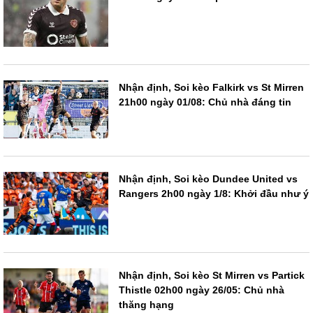
Nhận định, Soi kèo Falkirk vs St Mirren
21h00 ngày 01/08: Chủ nhà đáng tin
Nhận định, Soi kèo Dundee United vs
Rangers 2h00 ngày 1/8: Khởi đầu như ý
Nhận định, Soi kèo St Mirren vs Partick
Thistle 02h00 ngày 26/05: Chủ nhà
thăng hạng