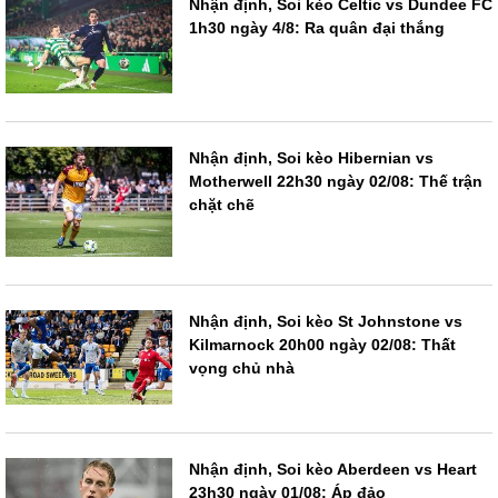
Nhận định, Soi kèo Celtic vs Dundee FC
1h30 ngày 4/8: Ra quân đại thắng
Nhận định, Soi kèo Hibernian vs
Motherwell 22h30 ngày 02/08: Thế trận
chặt chẽ
Nhận định, Soi kèo St Johnstone vs
Kilmarnock 20h00 ngày 02/08: Thất
vọng chủ nhà
Nhận định, Soi kèo Aberdeen vs Heart
23h30 ngày 01/08: Áp đảo