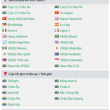
GIẢI BÓNG ĐÁ HOT NHẤT
Cúp C1 Châu Âu
Cúp C2 Châu Âu
Cúp C3 Châu Âu
V-League
Hạng nhất Việt Nam
Ngoại Hạng Anh
Bundesliga
La Liga
Serie A
Ligue 1
Hạng nhất Anh
VĐQG Brazil
VĐQG Argentina
VĐQG Mỹ
VĐQG Mexico
VĐQG Nhật Bản
VĐQG Hàn Quốc
VĐQG Australia
VĐQG Thái Lan
VĐQG Indonesia
Giao hữu ĐTQG
Giao hữu CLB
Cúp Vô địch Châu lục / Thế giới
Thế giới
Đông Nam Á
Châu Âu
Châu Á
Nam Mỹ
Bắc-Trung Mỹ
Châu Phi
Châu Đại Dương
Giao hữu