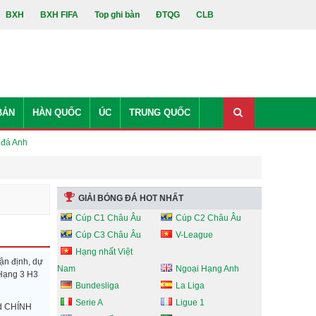
BXH
BXH FIFA
Top ghi bàn
ĐTQG
CLB
BẢN
HÀN QUỐC
ÚC
TRUNG QUỐC
 đá Anh
GIẢI BÓNG ĐÁ HOT NHẤT
Cúp C1 Châu Âu
Cúp C2 Châu Âu
Cúp C3 Châu Âu
V-League
Hạng nhất Việt
hận định, dự
Nam
Ngoại Hạng Anh
 Hạng 3 H3
Bundesliga
La Liga
Serie A
Ligue 1
nd CHÍNH