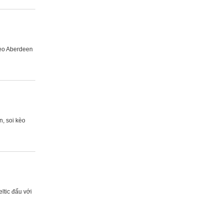
kèo Aberdeen
n, soi kèo
ltic đấu với