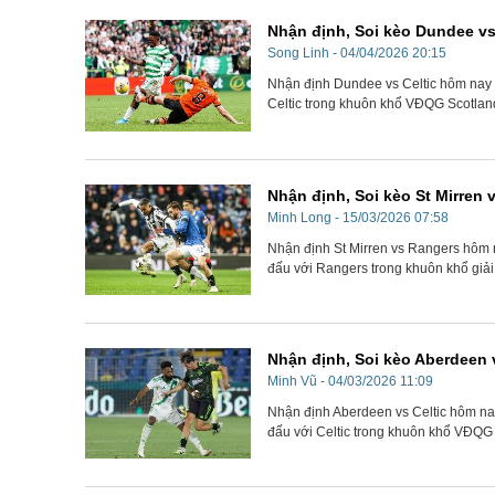
Nhận định, Soi kèo Dundee vs
Song Linh - 04/04/2026 20:15
Nhận định Dundee vs Celtic hôm nay di
Celtic trong khuôn khổ VĐQG Scotlan
Nhận định, Soi kèo St Mirren 
Minh Long - 15/03/2026 07:58
Nhận định St Mirren vs Rangers hôm na
đấu với Rangers trong khuôn khổ giả
Nhận định, Soi kèo Aberdeen v
Minh Vũ - 04/03/2026 11:09
Nhận định Aberdeen vs Celtic hôm nay 
đấu với Celtic trong khuôn khổ VĐQG