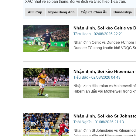
XÁC nhất về số bàn thắng, đội vô địch và tỷ số hiệp 1-cả trận.
AFF Cup
Ngoại Hạng Anh
Cúp C1 Châu Âu
Bundesliga
Nhận định, Soi kèo Celtic vs
Tầm Hoan - 02/08/2026 22:21
Nhận định Celtic vs Dundee FC hôm nay
Dundee FC trong khuôn khổ VĐQG Sco
Nhận định, Soi kèo Hibernian 
Tiểu Bảo - 02/08/2026 04:43
Nhận định Hibernian vs Motherwell hôm
Hibernian đấu với Motherwell trong k
Nhận định, Soi kèo St Johnst
Thái Nghĩa - 01/08/2026 21:13
Nhận định St Johnstone vs Kilmarnock 