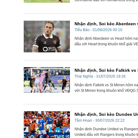
Johnstone đấu với Kilmarnock trong 
Nhận định, Soi kèo Aberdeen 
Tiểu Bảo - 01/08/2026 00:10
Nhận định Aberdeen vs Heart hôm nay 
đấu với Heart trong khuôn khổ giải 
Nhận định, Soi kèo Falkirk vs
Thái Nghĩa - 31/07/2026 19:26
Nhận định Falkirk vs St Mirren hôm nay
với St Mirren trong khuôn khổ VĐQG 
Nhận định, Soi kèo Dundee Un
Tầm Hoan - 30/07/2026 22:22
Nhận định Dundee United vs Rangers h
United đấu với Rangers trong khuôn 