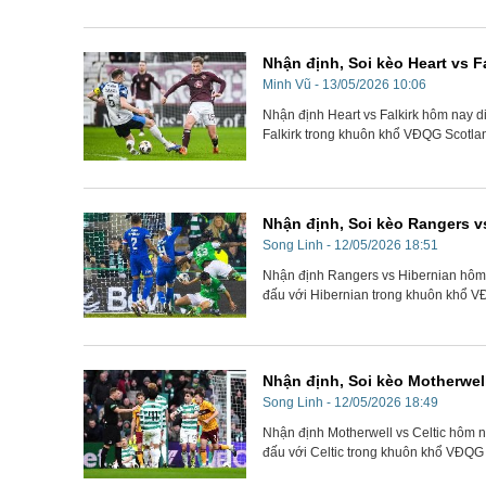
Nhận định, Soi kèo Heart vs F
Minh Vũ - 13/05/2026 10:06
Nhận định Heart vs Falkirk hôm nay di
Falkirk trong khuôn khổ VĐQG Scotla
Nhận định, Soi kèo Rangers vs
Song Linh - 12/05/2026 18:51
Nhận định Rangers vs Hibernian hôm na
đấu với Hibernian trong khuôn khổ V
Nhận định, Soi kèo Motherwell
Song Linh - 12/05/2026 18:49
Nhận định Motherwell vs Celtic hôm na
đấu với Celtic trong khuôn khổ VĐQG