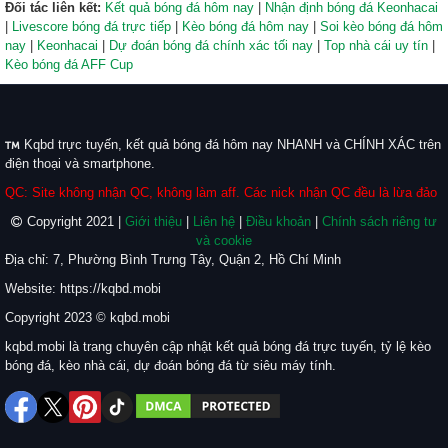
Đối tác liên kết:
Kết quả bóng đá hôm nay
|
Nhận định bóng đá Keonhacai
|
Livescore bóng đá trực tiếp
|
Kèo bóng đá hôm nay
|
Soi kèo bóng đá hôm
nay
|
Keonhacai
|
Dự đoán bóng đá chính xác tối nay
|
Top nhà cái uy tín
|
Kèo bóng đá AFF Cup
Kqbd trực tuyến, kết quả bóng đá hôm nay NHANH và CHÍNH XÁC trên
điện thoại và smartphone.
QC: Site không nhận QC, không làm aff. Các nick nhận QC đều là lừa đảo
Copyright 2021 |
Giới thiệu
|
Liên hệ
|
Điều khoản
|
Chính sách riêng tư
và cookie
Địa chỉ: 7, Phường Bình Trưng Tây, Quận 2, Hồ Chí Minh
Website: https://kqbd.mobi
Copyright 2023 © kqbd.mobi
kqbd.mobi là trang chuyên cập nhật kết quả bóng đá trực tuyến, tỷ lệ kèo
bóng đá, kèo nhà cái, dự đoán bóng đá từ siêu máy tính.