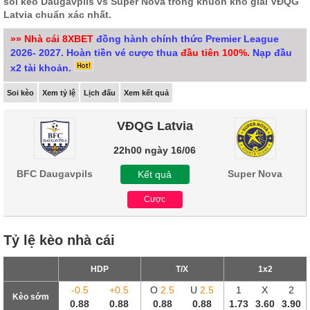
soi kèo Daugavpils vs Super Nova trong khuôn khổ giải VĐQG
Latvia chuẩn xác nhất.
»» Nhà cái 8XBET
đồng hành chính thức Premier League
2026- 2027. Hoàn tiền vé cược thua
đầu tiên 100%.
Nạp đầu
x2 tài khoản.
Soi kèo
Xem tỷ lệ
Lịch đấu
Xem kết quả
VĐQG Latvia
22h00 ngày 16/06
BFC Daugavpils
Super Nova
Kết quả
Cược
Tỷ lệ kèo nhà cái
HDP
T/X
1x2
-
0.5
+
0.5
O
2.5
U
2.5
1
X
2
Kèo sớm
0.88
0.88
0.88
0.88
1.73
3.60
3.90