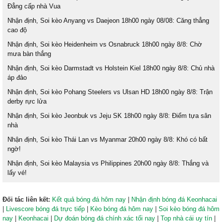
Đẳng cấp nhà Vua
Nhận định, Soi kèo Anyang vs Daejeon 18h00 ngày 08/08: Căng thẳng
cao độ
Nhận định, Soi kèo Heidenheim vs Osnabruck 18h00 ngày 8/8: Chờ
mưa bàn thắng
Nhận định, Soi kèo Darmstadt vs Holstein Kiel 18h00 ngày 8/8: Chủ nhà
áp đảo
Nhận định, Soi kèo Pohang Steelers vs Ulsan HD 18h00 ngày 8/8: Trận
derby rực lửa
Nhận định, Soi kèo Jeonbuk vs Jeju SK 18h00 ngày 8/8: Điểm tựa sân
nhà
Nhận định, Soi kèo Thái Lan vs Myanmar 20h00 ngày 8/8: Khó có bất
ngờ!
Nhận định, Soi kèo Malaysia vs Philippines 20h00 ngày 8/8: Thắng và
lấy vé!
Đối tác liên kết:
Kết quả bóng đá hôm nay
|
Nhận định bóng đá Keonhacai
|
Livescore bóng đá trực tiếp
|
Kèo bóng đá hôm nay
|
Soi kèo bóng đá hôm
nay
|
Keonhacai
|
Dự đoán bóng đá chính xác tối nay
|
Top nhà cái uy tín
|