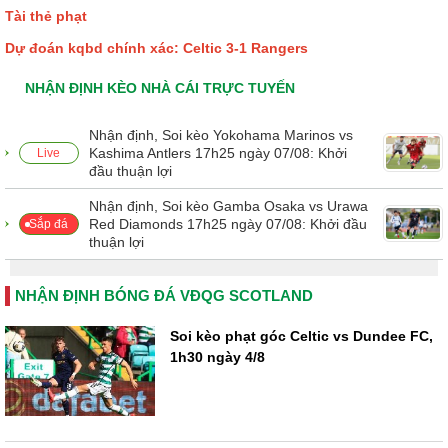
Tài thẻ phạt
Dự đoán kqbd chính xác: Celtic 3-1 Rangers
NHẬN ĐỊNH KÈO NHÀ CÁI TRỰC TUYẾN
Nhận định, Soi kèo Yokohama Marinos vs
Kashima Antlers 17h25 ngày 07/08: Khởi
Live
đầu thuận lợi
Nhận định, Soi kèo Gamba Osaka vs Urawa
Red Diamonds 17h25 ngày 07/08: Khởi đầu
Sắp đá
thuận lợi
NHẬN ĐỊNH BÓNG ĐÁ VĐQG SCOTLAND
Soi kèo phạt góc Celtic vs Dundee FC,
1h30 ngày 4/8