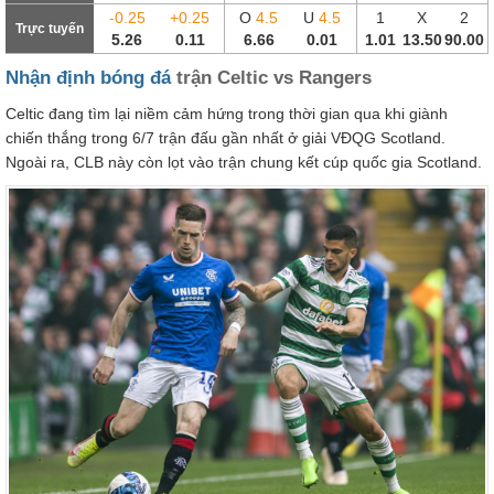
-
0.25
+
0.25
O
4.5
U
4.5
1
X
2
Trực tuyến
5.26
0.11
6.66
0.01
1.01
13.50
90.00
Nhận định bóng đá
trận Celtic vs Rangers
Celtic đang tìm lại niềm cảm hứng trong thời gian qua khi giành
chiến thắng trong 6/7 trận đấu gần nhất ở giải VĐQG Scotland.
Ngoài ra, CLB này còn lọt vào trận chung kết cúp quốc gia Scotland.