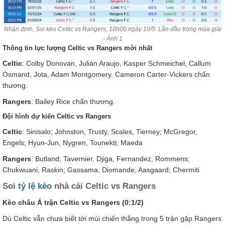
Nhận định, Soi kèo Celtic vs Rangers, 18h00 ngày 10/5: Lần đầu trong mùa giải
- Ảnh 1
Thông tin lực lượng Celtic vs Rangers mới nhất
Celtic
: Colby Donovan, Julián Araujo, Kasper Schmeichel, Callum
Osmand, Jota, Adam Montgomery, Cameron Carter-Vickers chấn
thương.
Rangers
: Bailey Rice chấn thương.
Đội hình dự kiến Celtic vs Rangers
Celtic
: Sinisalo; Johnston, Trusty, Scales, Tierney; McGregor,
Engels; Hyun-Jun, Nygren, Tounekti; Maeda
Rangers
: Butland; Tavernier, Djiga, Fernandez, Rommens;
Chukwuani, Raskin; Gassama, Diomande, Aasgaard; Chermiti
Soi
tỷ lệ kèo
nhà cái Celtic vs Rangers
Kèo châu Á trận Celtic vs Rangers (0:1/2)
Dù Celtic vẫn chưa biết tới mùi chiến thắng trong 5 trận gặp Rangers