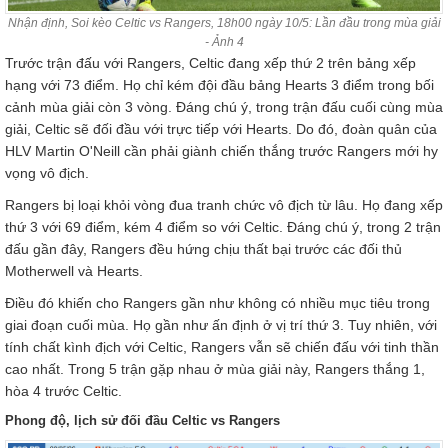
Nhận định, Soi kèo Celtic vs Rangers, 18h00 ngày 10/5: Lần đầu trong mùa giải
- Ảnh 4
Trước trận đấu với Rangers, Celtic đang xếp thứ 2 trên bảng xếp
hạng với 73 điểm. Họ chỉ kém đội đầu bảng Hearts 3 điểm trong bối
cảnh mùa giải còn 3 vòng. Đáng chú ý, trong trận đấu cuối cùng mùa
giải, Celtic sẽ đối đầu với trực tiếp với Hearts. Do đó, đoàn quân của
HLV Martin O'Neill cần phải giành chiến thắng trước Rangers mới hy
vọng vô địch.
Rangers bị loại khỏi vòng đua tranh chức vô địch từ lâu. Họ đang xếp
thứ 3 với 69 điểm, kém 4 điểm so với Celtic. Đáng chú ý, trong 2 trận
đấu gần đây, Rangers đều hứng chịu thất bại trước các đối thủ
Motherwell và Hearts.
Điều đó khiến cho Rangers gần như không có nhiều mục tiêu trong
giai đoạn cuối mùa. Họ gần như ấn định ở vị trí thứ 3. Tuy nhiên, với
tính chất kình địch với Celtic, Rangers vẫn sẽ chiến đấu với tinh thần
cao nhất. Trong 5 trận gặp nhau ở mùa giải này, Rangers thắng 1,
hòa 4 trước Celtic.
Phong độ, lịch sử đối đầu Celtic vs Rangers