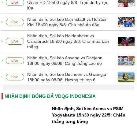
Ulsan HD 18h00 ngày 8/8: Trận derby rực
Live
lửa
Nhận định, Soi kèo Darmstadt vs Holstein
Live
Kiel 18h00 ngày 8/8: Chủ nhà áp đảo
Nhận định, Soi kèo Heidenheim vs
Osnabruck 18h00 ngày 8/8: Chờ mưa bàn
Live
thắng
Nhận định, Soi kèo Anyang vs Daejeon
Live
18h00 ngày 08/08: Căng thẳng cao độ
Nhận định, Soi kèo Bucheon vs Gwangju
Live
18h00 ngày 08/08: Hướng tới top 6
NHẬN ĐỊNH BÓNG ĐÁ VĐQG INDONESIA
Nhận định, Soi kèo Arema vs PSIM
Yogyakarta 15h30 ngày 22/5: Chiến
thắng tưng bừng