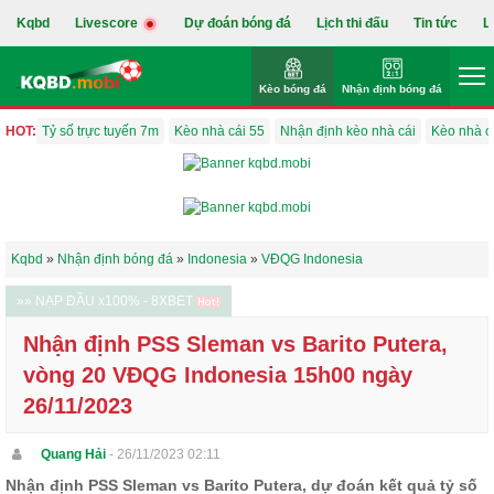
Kqbd
Livescore
Dự đoán bóng đá
Lịch thi đấu
Tin tức
L
Kèo bóng đá
Nhận định bóng đá
HOT:
Tỷ số trực tuyến 7m
Kèo nhà cái 55
Nhận định kèo nhà cái
Kèo nhà c
Kqbd
»
Nhận định bóng đá
»
Indonesia
»
VĐQG Indonesia
»» NẠP ĐẦU x100% - 8XBET
Nhận định PSS Sleman vs Barito Putera,
vòng 20 VĐQG Indonesia 15h00 ngày
26/11/2023
Quang Hải
- 26/11/2023 02:11
Nhận định PSS Sleman vs Barito Putera, dự đoán kết quả tỷ số