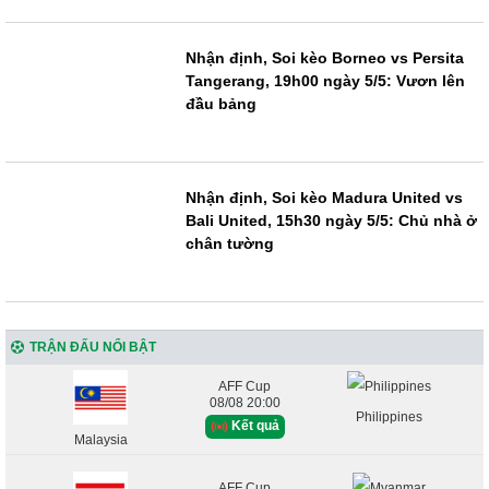
Nhận định, Soi kèo Borneo vs Persita
Tangerang, 19h00 ngày 5/5: Vươn lên
đầu bảng
Nhận định, Soi kèo Madura United vs
Bali United, 15h30 ngày 5/5: Chủ nhà ở
chân tường
TRẬN ĐẤU NỔI BẬT
AFF Cup
08/08 20:00
Philippines
Kết quả
Malaysia