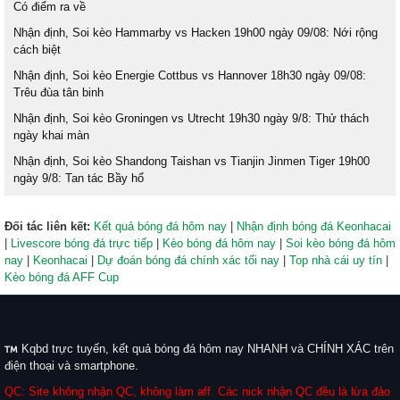
Nhận định, Soi kèo Henan vs Qingdao West Coast 18h00 ngày 09/08:
Có điểm ra về
Nhận định, Soi kèo Hammarby vs Hacken 19h00 ngày 09/08: Nới rộng
cách biệt
Nhận định, Soi kèo Energie Cottbus vs Hannover 18h30 ngày 09/08:
Trêu đùa tân binh
Nhận định, Soi kèo Groningen vs Utrecht 19h30 ngày 9/8: Thử thách
ngày khai màn
Nhận định, Soi kèo Shandong Taishan vs Tianjin Jinmen Tiger 19h00
ngày 9/8: Tan tác Bầy hổ
Đối tác liên kết:
Kết quả bóng đá hôm nay
|
Nhận định bóng đá Keonhacai
|
Livescore bóng đá trực tiếp
|
Kèo bóng đá hôm nay
|
Soi kèo bóng đá hôm
nay
|
Keonhacai
|
Dự đoán bóng đá chính xác tối nay
|
Top nhà cái uy tín
|
Kèo bóng đá AFF Cup
Kqbd trực tuyến, kết quả bóng đá hôm nay NHANH và CHÍNH XÁC trên
điện thoại và smartphone.