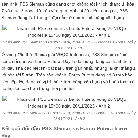
sân nhà, PSS Sleman cũng đang chơi không tốt khi chỉ thắng 1, hòa
7 và thua 2 trong 10 trận vừa qua. Với chỉ 20 điểm đang có, PSS
Sleman đang là 1 trong 4 đội nằm ở nhóm cuối bảng xếp hạng.
Nhận định PSS Sleman vs Barito Putera, vòng 20 VĐQG Indonesia 15h00 ngày
26/11/2023 - Ảnh 1
Ở vòng đấu thứ 20 của giải VĐQG Indonesia, PSS Sleman sẽ có
cuộc đối đầu với Barito Putera. Đây là đội bóng đang có thành tích
thi đấu khá đặc biệt khi bất bại 6 trận gần nhất, nhưng lại chỉ thắng 1
và hòa tới 5 trận. Trên sân khách, Barito Putera đang có 3 trận hòa
liên tiếp. Họ đang có vị trí thứ 7 trên bảng xếp hạng và hoàn toàn có
cơ hội leo cao hơn trong thời gian tới.
Nhận định PSS Sleman vs Barito Putera, vòng 20 VĐQG Indonesia 15h00 ngày
26/11/2023 - Ảnh 2
Kết quả đối đầu PSS Sleman vs Barito Putera trước
đây