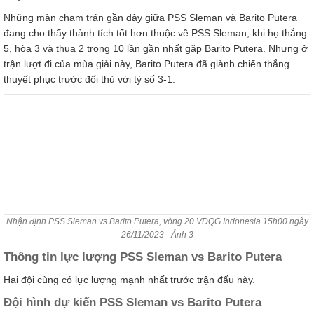
Những màn chạm trán gần đây giữa PSS Sleman và Barito Putera
đang cho thấy thành tích tốt hơn thuộc về PSS Sleman, khi họ thắng
5, hòa 3 và thua 2 trong 10 lần gần nhất gặp Barito Putera. Nhưng ở
trận lượt đi của mùa giải này, Barito Putera đã giành chiến thắng
thuyết phục trước đối thủ với tỷ số 3-1.
Nhận định PSS Sleman vs Barito Putera, vòng 20 VĐQG Indonesia 15h00 ngày
26/11/2023 - Ảnh 3
Thông tin lực lượng PSS Sleman vs Barito Putera
Hai đội cùng có lực lượng mạnh nhất trước trận đấu này.
Đội hình dự kiến PSS Sleman vs Barito Putera