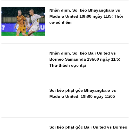
Nhận định, Soi kèo Bhayangkara vs
Madura United 19h00 ngày 11/5: Thời
cơ có điểm
Nhận định, Soi kèo Bali United vs
Borneo Samarinda 19h00 ngày 11/5:
Thử thách cực đại
Soi kèo phạt góc Bhayangkara vs
Madura United, 19h00 ngày 11/05