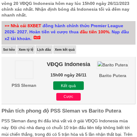
vòng 20 VĐQG Indonesia hôm nay lúc 15h00 ngày 26/11/2023
chính xác nhất. Nhận định bóng đá Indonesia tối và đêm nay
nhanh nhất.
»» Nhà cái 8XBET
đồng hành chính thức Premier League
2026- 2027. Hoàn tiền vé cược thua
đầu tiên 100%.
Nạp đầu
x2 tài khoản.
Soi kèo
Xem tỷ lệ
Lịch đấu
Xem kết quả
VĐQG Indonesia
15h00 ngày 26/11
Barito Putera
PSS Sleman
Kết quả
Cược
Phân tích phong độ PSS Sleman vs Barito Putera
PSS Sleman đang thi đấu khá vất vả ở giải VĐQG Indonesia mùa
này. Đội chủ nhà đang có chuỗi 10 trận đấu liên tiếp không biết tới
mùi chiến thắng, trong đó có 5 trận hòa và 5 lần nhận thất bại. Trên