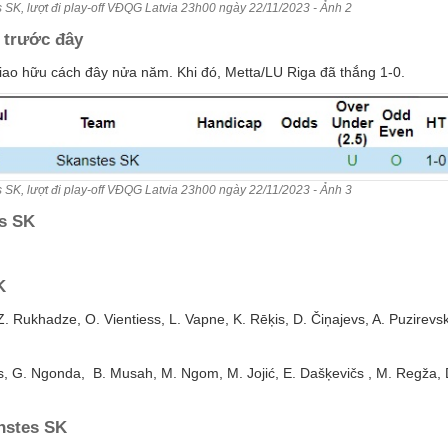
 SK, lượt đi play-off VĐQG Latvia 23h00 ngày 22/11/2023 - Ảnh 2
 trước đây
 giao hữu cách đây nửa năm. Khi đó, Metta/LU Riga đã thắng 1-0.
 SK, lượt đi play-off VĐQG Latvia 23h00 ngày 22/11/2023 - Ảnh 3
es SK
K
s, Z. Rukhadze, O. Vientiess, L. Vapne, K. Rēķis, D. Čiņajevs, A. Puzirevsk
is, G. Ngonda, B. Musah, M. Ngom, M. Jojić, E. Dašķevičs , M. Regža,
nstes SK