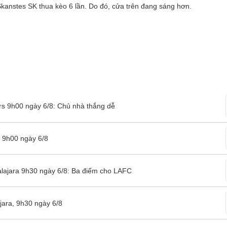
 Skanstes SK thua kèo 6 lần. Do đó, cửa trên đang sáng hơn.
ers 9h00 ngày 6/8: Chủ nhà thắng dễ
, 9h00 ngày 6/8
alajara 9h30 ngày 6/8: Ba điểm cho LAFC
jara, 9h30 ngày 6/8