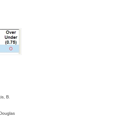
is, B.
 Douglas