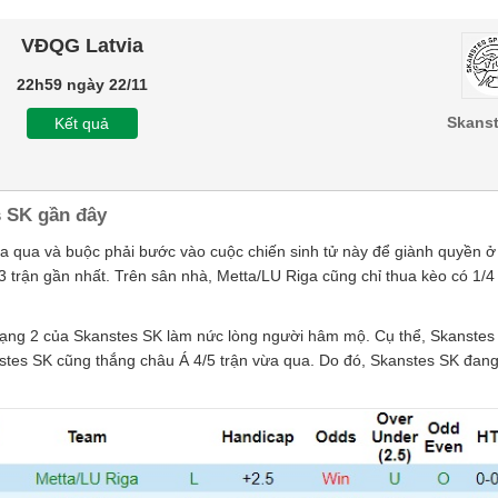
VĐQG Latvia
22h59 ngày 22/11
Skans
Kết quả
s SK gần đây
a qua và buộc phải bước vào cuộc chiến sinh tử này để giành quyền ở 
3 trận gần nhất. Trên sân nhà, Metta/LU Riga cũng chỉ thua kèo có 1/4
 hạng 2 của Skanstes SK làm nức lòng người hâm mộ. Cụ thể, Skanstes
stes SK cũng thắng châu Á 4/5 trận vừa qua. Do đó, Skanstes SK đang 