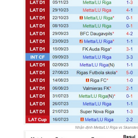
Nhận định Metta/LU Riga vs Skanstes