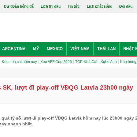
Dự đoán bóng đá
Lịch thi đấu
Tin tức
Lịch phát sóng
Đối đầu
ARGENTINA
MỸ
MEXICO
VIỆT NAM
THÁI LAN
NHẬT 
Kèo nhà cái hôm nay
Kèo AFF Cup 2026
TOP Nhà Cái
Kqbd Anh
Kèo bóng
 SK, lượt đi play-off VĐQG Latvia 23h00 ngày
quả tỷ số lượt đi play-off VĐQG Latvia hôm nay lúc 23h00 ngày 
 nay nhanh nhất.