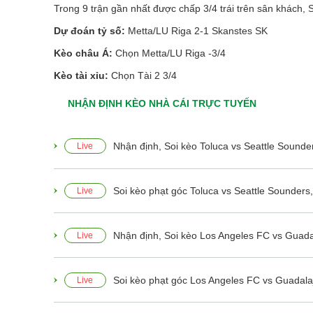
Trong 9 trận gần nhất được chấp 3/4 trái trên sân khách,
Dự đoán tỷ số:
Metta/LU Riga 2-1 Skanstes SK
Kèo châu Á:
Chọn Metta/LU Riga -3/4
Kèo tài xỉu:
Chọn Tài 2 3/4
NHẬN ĐỊNH KÈO NHÀ CÁI TRỰC TUYẾN
Nhận định, Soi kèo Toluca vs Seattle Sound
Live
Soi kèo phạt góc Toluca vs Seattle Sounders
Live
Nhận định, Soi kèo Los Angeles FC vs Guad
Live
Soi kèo phạt góc Los Angeles FC vs Guadala
Live