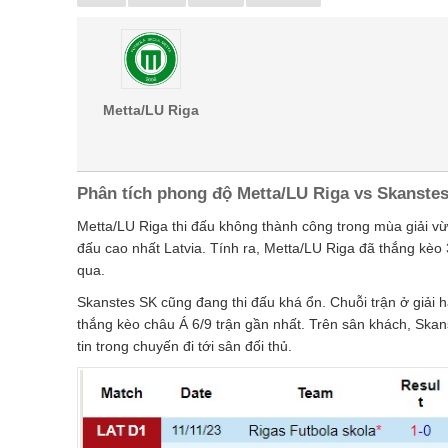
Metta/LU Riga
Phân tích phong độ Metta/LU Riga vs Skanste
Metta/LU Riga thi đấu không thành công trong mùa giải vừ
đấu cao nhất Latvia. Tính ra, Metta/LU Riga đã thắng kèo 
qua.
Skanstes SK cũng đang thi đấu khá ổn. Chuỗi trận ở giải
thắng kèo châu Á 6/9 trận gần nhất. Trên sân khách, Skan
tin trong chuyến đi tới sân đối thủ.