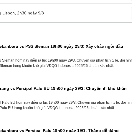
g Lisbon, 2h30 ngày 9/8
ekanbaru vs PSS Sleman 19h00 ngày 29/3: Xây chắc ngôi đầu
leman hôm nay diễn ra lúc 19h00 ngày 29/3. Chuyên gia phân tích tỷ lệ, đội hình 
Sleman trong khuôn khổ giải VĐQG Indonesia 2025/26 chuẩn xác nhất.
rang vs Persipal Palu BU 19h00 ngày 29/3: Chuyến đi khó khăn
Palu BU hôm nay diễn ra lúc 19h00 ngày 29/3. Chuyên gia phân tích tỷ lệ, đội hình
Palu BU trong khuôn khổ giải VĐQG Indonesia 2025/26 chuẩn xác nhất.
ekanbaru vs Persipal Palu 19h00 ngày 19/1: Thắng dễ dàng