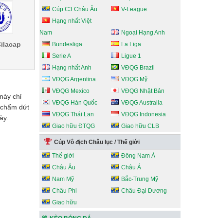
Cúp C3 Châu Âu
V-League
Hạng nhất Việt
Nam
Ngoại Hạng Anh
ilacap
Bundesliga
La Liga
Serie A
Ligue 1
Hạng nhất Anh
VĐQG Brazil
VĐQG Argentina
VĐQG Mỹ
VĐQG Mexico
VĐQG Nhật Bản
này chỉ
VĐQG Hàn Quốc
VĐQG Australia
a chấm dứt
VĐQG Thái Lan
VĐQG Indonesia
ày.
Giao hữu ĐTQG
Giao hữu CLB
Cúp Vô địch Châu lục / Thế giới
Thế giới
Đông Nam Á
Châu Âu
Châu Á
Nam Mỹ
Bắc-Trung Mỹ
Châu Phi
Châu Đại Dương
Giao hữu