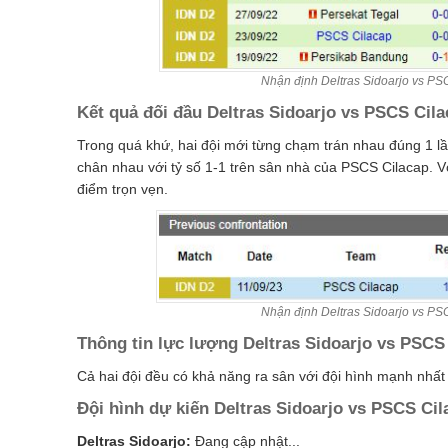
Nhận định Deltras Sidoarjo vs PS
Kết quả đối đầu Deltras Sidoarjo vs PSCS Cil
Trong quá khứ, hai đội mới từng chạm trán nhau đúng 1 lầ
chân nhau với tỷ số 1-1 trên sân nhà của PSCS Cilacap. Vớ
điểm trọn vẹn.
Nhận định Deltras Sidoarjo vs PS
Thông tin lực lượng Deltras Sidoarjo vs PSCS
Cả hai đội đều có khả năng ra sân với đội hình mạnh nhất 
Đội hình dự kiến Deltras Sidoarjo vs PSCS Cil
Deltras Sidoarjo:
Đang cập nhật...