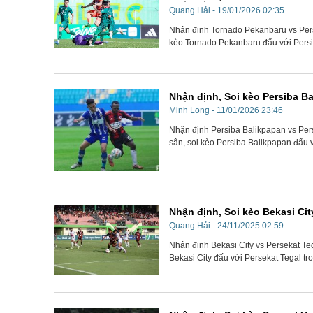
Quang Hải - 19/01/2026 02:35
Nhận định Tornado Pekanbaru vs Persip
kèo Tornado Pekanbaru đấu với Persi
Nhận định, Soi kèo Persiba B
Minh Long - 11/01/2026 23:46
Nhận định Persiba Balikpapan vs Pers
sân, soi kèo Persiba Balikpapan đấu 
Nhận định, Soi kèo Bekasi Cit
Quang Hải - 24/11/2025 02:59
Nhận định Bekasi City vs Persekat Teg
Bekasi City đấu với Persekat Tegal t