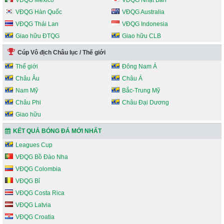
VĐQG Mexico
VĐQG Nhật Bản
VĐQG Hàn Quốc
VĐQG Australia
VĐQG Thái Lan
VĐQG Indonesia
Giao hữu ĐTQG
Giao hữu CLB
Cúp Vô địch Châu lục / Thế giới
Thế giới
Đông Nam Á
Châu Âu
Châu Á
Nam Mỹ
Bắc-Trung Mỹ
Châu Phi
Châu Đại Dương
Giao hữu
KẾT QUẢ BÓNG ĐÁ MỚI NHẤT
Leagues Cup
VĐQG Bồ Đào Nha
VĐQG Colombia
VĐQG Bỉ
VĐQG Costa Rica
VĐQG Latvia
VĐQG Croatia