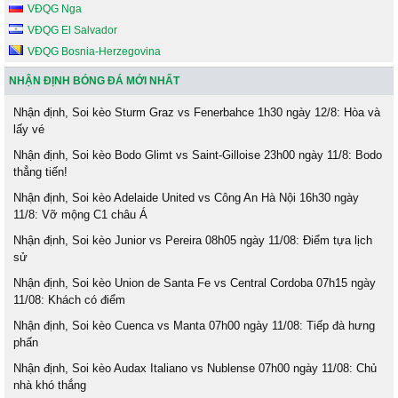
VĐQG Nga
VĐQG El Salvador
VĐQG Bosnia-Herzegovina
NHẬN ĐỊNH BÓNG ĐÁ MỚI NHẤT
Nhận định, Soi kèo Sturm Graz vs Fenerbahce 1h30 ngày 12/8: Hòa và
lấy vé
Nhận định, Soi kèo Bodo Glimt vs Saint-Gilloise 23h00 ngày 11/8: Bodo
thẳng tiến!
Nhận định, Soi kèo Adelaide United vs Công An Hà Nội 16h30 ngày
11/8: Vỡ mộng C1 châu Á
Nhận định, Soi kèo Junior vs Pereira 08h05 ngày 11/08: Điểm tựa lịch
sử
Nhận định, Soi kèo Union de Santa Fe vs Central Cordoba 07h15 ngày
11/08: Khách có điểm
Nhận định, Soi kèo Cuenca vs Manta 07h00 ngày 11/08: Tiếp đà hưng
phấn
Nhận định, Soi kèo Audax Italiano vs Nublense 07h00 ngày 11/08: Chủ
nhà khó thắng