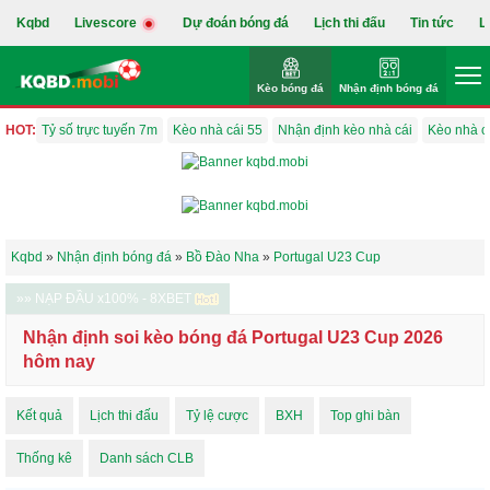
Kqbd
Livescore
Dự đoán bóng đá
Lịch thi đấu
Tin tức
L
Kèo bóng đá
Nhận định bóng đá
HOT:
Tỷ số trực tuyến 7m
Kèo nhà cái 55
Nhận định kèo nhà cái
Kèo nhà c
Kqbd
»
Nhận định bóng đá
»
Bồ Đào Nha
»
Portugal U23 Cup
»» NẠP ĐẦU x100% - 8XBET
Nhận định soi kèo bóng đá Portugal U23 Cup 2026
hôm nay
Kết quả
Lịch thi đấu
Tỷ lệ cược
BXH
Top ghi bàn
Thống kê
Danh sách CLB