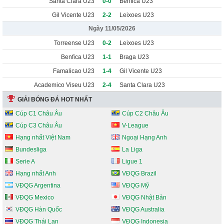
Santa Clara U23
0-0
Benfica U23
Gil Vicente U23
2-2
Leixoes U23
Ngày 11/05/2026
Torreense U23
0-2
Leixoes U23
Benfica U23
1-1
Braga U23
Famalicao U23
1-4
Gil Vicente U23
Academico Viseu U23
2-4
Santa Clara U23
GIẢI BÓNG ĐÁ HOT NHẤT
Cúp C1 Châu Âu
Cúp C2 Châu Âu
Cúp C3 Châu Âu
V-League
Hạng nhất Việt Nam
Ngoại Hạng Anh
Bundesliga
La Liga
Serie A
Ligue 1
Hạng nhất Anh
VĐQG Brazil
VĐQG Argentina
VĐQG Mỹ
VĐQG Mexico
VĐQG Nhật Bản
VĐQG Hàn Quốc
VĐQG Australia
VĐQG Thái Lan
VĐQG Indonesia