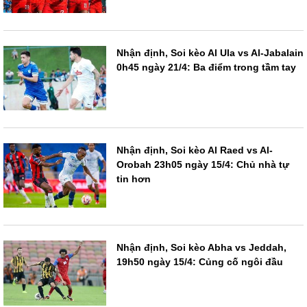
Nhận định, Soi kèo Al Ula vs Al-Jabalain
0h45 ngày 21/4: Ba điểm trong tầm tay
Nhận định, Soi kèo Al Raed vs Al-
Orobah 23h05 ngày 15/4: Chủ nhà tự
tin hơn
Nhận định, Soi kèo Abha vs Jeddah,
19h50 ngày 15/4: Củng cố ngôi đầu