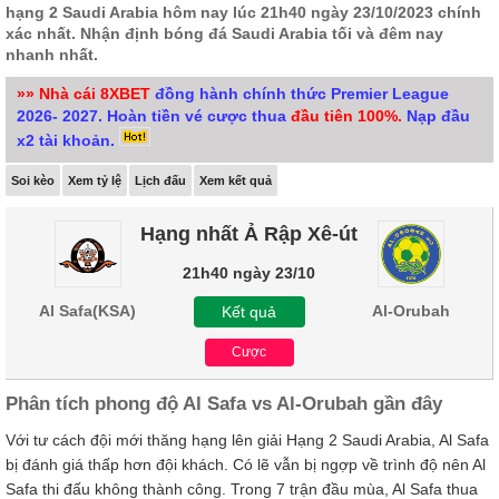
hạng 2 Saudi Arabia hôm nay lúc 21h40 ngày 23/10/2023 chính
xác nhất. Nhận định bóng đá Saudi Arabia tối và đêm nay
nhanh nhất.
»» Nhà cái 8XBET
đồng hành chính thức Premier League
2026- 2027. Hoàn tiền vé cược thua
đầu tiên 100%.
Nạp đầu
x2 tài khoản.
Soi kèo
Xem tỷ lệ
Lịch đấu
Xem kết quả
Hạng nhất Ả Rập Xê-út
21h40 ngày 23/10
Al Safa(KSA)
Al-Orubah
Kết quả
Cược
Phân tích phong độ Al Safa vs Al-Orubah gần đây
Với tư cách đội mới thăng hạng lên giải Hạng 2 Saudi Arabia, Al Safa
bị đánh giá thấp hơn đội khách. Có lẽ vẫn bị ngợp về trình độ nên Al
Safa thi đấu không thành công. Trong 7 trận đầu mùa, Al Safa thua