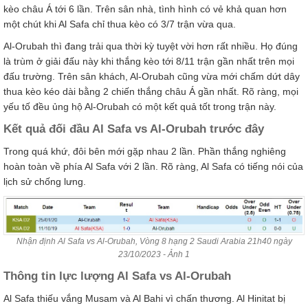
kèo châu Á tới 6 lần. Trên sân nhà, tình hình có vẻ khả quan hơn
một chút khi Al Safa chỉ thua kèo có 3/7 trận vừa qua.
Al-Orubah thì đang trải qua thời kỳ tuyệt vời hơn rất nhiều. Họ đúng
là trùm ở giải đấu này khi thắng kèo tới 8/11 trận gần nhất trên mọi
đấu trường. Trên sân khách, Al-Orubah cũng vừa mới chấm dứt dây
thua kèo kéo dài bằng 2 chiến thắng châu Á gần nhất. Rõ ràng, mọi
yếu tố đều ủng hộ Al-Orubah có một kết quả tốt trong trận này.
Kết quả đối đầu Al Safa vs Al-Orubah trước đây
Trong quá khứ, đôi bên mới gặp nhau 2 lần. Phần thắng nghiêng
hoàn toàn về phía Al Safa với 2 lần. Rõ ràng, Al Safa có tiếng nói của
lịch sử chống lưng.
Nhận định Al Safa vs Al-Orubah, Vòng 8 hạng 2 Saudi Arabia 21h40 ngày
23/10/2023 - Ảnh 1
Thông tin lực lượng Al Safa vs Al-Orubah
Al Safa thiếu vắng Musam và Al Bahi vì chấn thương. Al Hinitat bị