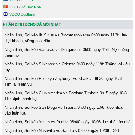
VĐQG Bồ Đào Nha
VĐQG Scotland
NHẬN ĐỊNH BÓNG ĐÁ MỚI NHẤT
Nhận định, Soi kèo IK Sirius vs Brommapojkarna 0h00 ngày 11/8: Hủy
diệt khách, vững ngôi đầu
Nhận định, Soi kèo Vasteras vs Djurgardens 0h00 ngày 11/8: Nợ chồng
thêm nợ
Nhận định, Soi kèo Silkeborg vs Odense 0h00 ngày 11/8: Thắng lợi đầu
tay
Nhận định, Soi kèo Polissya Zhytomyr vs Kharkiv 19h30 ngày 10/8:
Tìm lại niềm vui
Nhận định, Soi kèo Club America vs Portland Timbers 9h15 ngày 10/8:
11m định thành-bại
Nhận định, Soi kèo San Diego vs Tijuana 9h00 ngày 10/8: Kéo nhau
vào luân lưu
Nhận định, Soi kèo Austin vs Puebla 08h00 ngày 10/08: Lợi thế sân nhà
Nhận định, Soi kèo Nashville vs San Luis 07h00 ngày 10/08: Dở ít