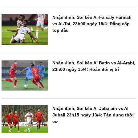
Nhận định, Soi kèo Al-Faisaly Harmah
vs Al-Tai, 23h00 ngày 15/4: Đẳng cấp
top đầu
Nhận định, Soi kèo Al Batin vs Al-Arabi,
23h00 ngày 15/4: Hoán đổi vị trí
Nhận định, Soi kèo Al-Jabalain vs Al
Jubail 23h15 ngày 13/4: Tận dụng thời
cơ