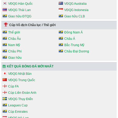
VĐQG Hàn Quốc
VĐQG Australia
VĐQG Thái Lan
VĐQG Indonesia
Giao hữu ĐTQG
Giao hữu CLB
Cúp Vô địch Châu lục / Thế giới
Thế giới
Đông Nam Á
Châu Âu
Châu Á
Nam Mỹ
Bắc-Trung Mỹ
Châu Phi
Châu Đại Dương
Giao hữu
KẾT QUẢ BÓNG ĐÁ MỚI NHẤT
VĐQG Nhật Bản
VĐQG Trung Quốc
Cúp FA
Cúp Liên Đoàn Anh
VĐQG Thụy Điển
Leagues Cup
Cúp Emirates
VĐQG Hà Lan