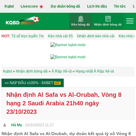
Kqbd
Livescore
Dự đoán bóng đá
Lịch thi đấu
Tin tức
L
Kèo bóng đá
Nhận định bóng đá
HOT:
Tỷ số trực tuyến 7m
Kèo nhà cái 55
Nhận định kèo nhà cái
Kèo nhà c
Kqbd
»
Nhận định bóng đá
»
Ả Rập Xê-út
»
Hạng nhất Ả Rập Xê-út
»» NẠP ĐẦU x100% - 8XBET
Nhận định Al Safa vs Al-Orubah, Vòng 8
hạng 2 Saudi Arabia 21h40 ngày
23/10/2023
Hà My
- 23/10/2023 11:27
Nhận định Al Safa vs Al-Orubah, dự đoán kết quả tỷ số Vòng 8