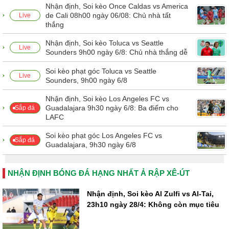
Nhận định, Soi kèo Once Caldas vs America
de Cali 08h00 ngày 06/08: Chủ nhà tất
Live
thắng
Nhận định, Soi kèo Toluca vs Seattle
Live
Sounders 9h00 ngày 6/8: Chủ nhà thắng dễ
Soi kèo phạt góc Toluca vs Seattle
Live
Sounders, 9h00 ngày 6/8
Nhận định, Soi kèo Los Angeles FC vs
Guadalajara 9h30 ngày 6/8: Ba điểm cho
Sắp đá
LAFC
Soi kèo phạt góc Los Angeles FC vs
Sắp đá
Guadalajara, 9h30 ngày 6/8
NHẬN ĐỊNH BÓNG ĐÁ HẠNG NHẤT Ả RẬP XÊ-ÚT
Nhận định, Soi kèo Al Zulfi vs Al-Tai,
23h10 ngày 28/4: Không còn mục tiêu