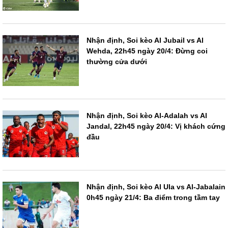
Nhận định, Soi kèo Al Jubail vs Al
Wehda, 22h45 ngày 20/4: Đừng coi
thường cửa dưới
Nhận định, Soi kèo Al-Adalah vs Al
Jandal, 22h45 ngày 20/4: Vị khách cứng
đầu
Nhận định, Soi kèo Al Ula vs Al-Jabalain
0h45 ngày 21/4: Ba điểm trong tầm tay