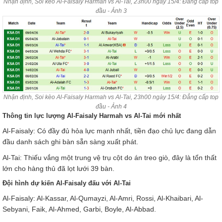
Nhận định, Soi kèo Al-Faisaly Harmah vs Al-Tai, 23h00 ngày 15/4: Đẳng cấp top
đầu - Ảnh 3
Nhận định, Soi kèo Al-Faisaly Harmah vs Al-Tai, 23h00 ngày 15/4: Đẳng cấp top
đầu - Ảnh 4
Thông tin lực lượng Al-Faisaly Harmah vs Al-Tai mới nhất
Al-Faisaly: Có đầy đủ hỏa lực mạnh nhất, tiền đạo chủ lực đang dẫn
đầu danh sách ghi bàn sẵn sàng xuất phát.
Al-Tai: Thiếu vắng một trung vệ trụ cột do án treo giò, đây là tổn thất
lớn cho hàng thủ đã lọt lưới 39 bàn.
Đội hình dự kiến Al-Faisaly đấu với Al-Tai
Al-Faisaly: Al-Kassar, Al-Qumayzi, Al-Amri, Rossi, Al-Khaibari, Al-
Sebyani, Faik, Al-Ahmed, Garbi, Boyle, Al-Abbad.