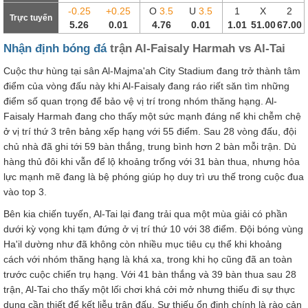
-
0.25
+
0.25
O
3.5
U
3.5
1
X
2
Trực tuyến
5.26
0.01
4.76
0.01
1.01
51.00
67.00
Nhận định bóng đá
trận Al-Faisaly Harmah vs Al-Tai
Cuộc thư hùng tại sân Al-Majma'ah City Stadium đang trở thành tâm
điểm của vòng đấu này khi Al-Faisaly đang ráo riết săn tìm những
điểm số quan trọng để bảo vệ vị trí trong nhóm thăng hạng. Al-
Faisaly Harmah đang cho thấy một sức mạnh đáng nể khi chễm chệ
ở vị trí thứ 3 trên bảng xếp hạng với 55 điểm. Sau 28 vòng đấu, đội
chủ nhà đã ghi tới 59 bàn thắng, trung bình hơn 2 bàn mỗi trận. Dù
hàng thủ đôi khi vẫn để lộ khoảng trống với 31 bàn thua, nhưng hỏa
lực mạnh mẽ đang là bệ phóng giúp họ duy trì ưu thế trong cuộc đua
vào top 3.
Bên kia chiến tuyến, Al-Tai lại đang trải qua một mùa giải có phần
dưới kỳ vọng khi tạm đứng ở vị trí thứ 10 với 38 điểm. Đội bóng vùng
Ha'il dường như đã không còn nhiều mục tiêu cụ thể khi khoảng
cách với nhóm thăng hạng là khá xa, trong khi họ cũng đã an toàn
trước cuộc chiến trụ hạng. Với 41 bàn thắng và 39 bàn thua sau 28
trận, Al-Tai cho thấy một lối chơi khá cởi mở nhưng thiếu đi sự thực
dụng cần thiết để kết liễu trận đấu. Sự thiếu ổn định chính là rào cản