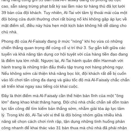
cao, sẵn sàng trừng phạt bất kỳ sai lầm nào từ hàng thủ đã lọt lưới
39 bàn của đội khách. Tuy nhiên, Al-Tai với tâm lý thoải mái của một
đội bóng cửa dưới thường chơi rất bùng nổ khi không gặp áp lực về
mặt điểm số, điều này hứa hẹn một kịch bản không hề dễ dàng cho
chủ nhà.
Phong độ của Al-Faisaly đang ở mức "nóng" khi họ vừa có những
chiến thắng quan trọng để củng cố vị trí thứ 3. Sự gắn kết giữa các
tuyến và khả năng tận dụng cơ hội tuyệt vời của hàng tiền đạo đang
là điểm tựa lớn nhất. Ngược lại, Al-Tai hành quân đến Harmah với
hành trang là những trận đấu thiếu tập trung nơi hàng phòng ngự.
Nếu không sớm cải thiện khả năng bọc lót, đội khách rất dễ bị cuốn
vào lối chơi tấn công đa dạng và giàu tốc độ mà Al-Faisaly chắc chắn
sẽ triển khai ngay sau tiếng còi khai cuộc.
Đây là thời điểm mà Al-Faisaly cần thể hiện bản lĩnh của một "ông
lớn" đang khao khát thăng hạng. Đội chủ nhà chắc chắn sẽ dồn toàn
lực tấn công để tìm kiếm bàn thắng sớm, nhằm giải tỏa áp lực tâm
lý. Trong khi đó, Al-Tai với vị thế là đội bóng nhóm giữa nhiều khả
năng sẽ chọn cách chơi rình rập, tận dụng những tình huống phản
công nhanh để khai thác vào 31 bàn thua mà chủ nhà đã phải nhận