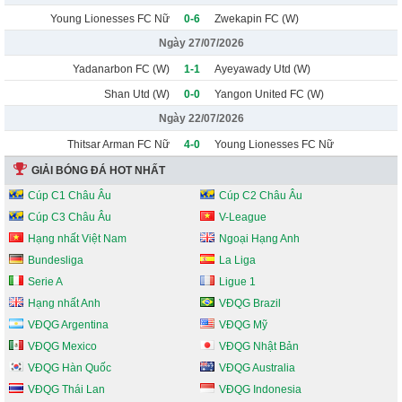
Young Lionesses FC Nữ
0-6
Zwekapin FC (W)
Ngày 27/07/2026
Yadanarbon FC (W)
1-1
Ayeyawady Utd (W)
Shan Utd (W)
0-0
Yangon United FC (W)
Ngày 22/07/2026
Thitsar Arman FC Nữ
4-0
Young Lionesses FC Nữ
GIẢI BÓNG ĐÁ HOT NHẤT
Cúp C1 Châu Âu
Cúp C2 Châu Âu
Cúp C3 Châu Âu
V-League
Hạng nhất Việt Nam
Ngoại Hạng Anh
Bundesliga
La Liga
Serie A
Ligue 1
Hạng nhất Anh
VĐQG Brazil
VĐQG Argentina
VĐQG Mỹ
VĐQG Mexico
VĐQG Nhật Bản
VĐQG Hàn Quốc
VĐQG Australia
VĐQG Thái Lan
VĐQG Indonesia