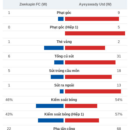
Zwekapin FC (W)
Ayeyawady Utd (W)
1
Phạt góc
9
0
Phạt góc (Hiệp 1)
5
1
Thẻ vàng
2
6
Tổng cú sút
31
5
Sút trúng cầu môn
18
1
Sút ra ngoài
13
46%
Kiểm soát bóng
54%
43%
Kiểm soát bóng (Hiệp 1)
57%
22
Pha tấn công
68