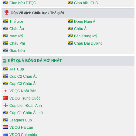
Giao hữu ĐTQG
Giao hữu CLB
Cúp Vô địch Châu lục / Thế giới
Thế giới
Đông Nam Á
Châu Âu
Châu Á
Nam Mỹ
Bắc-Trung Mỹ
Châu Phi
Châu Đại Dương
Giao hữu
KẾT QUẢ BÓNG ĐÁ MỚI NHẤT
AFF Cup
Cúp C2 Châu Âu
Cúp C3 Châu Âu
VĐQG Nhật Bản
VĐQG Trung Quốc
Cúp Liên Đoàn Anh
Cúp C1 Châu Âu nữ
Leagues Cup
VĐQG Hà Lan
VĐQG Colombia