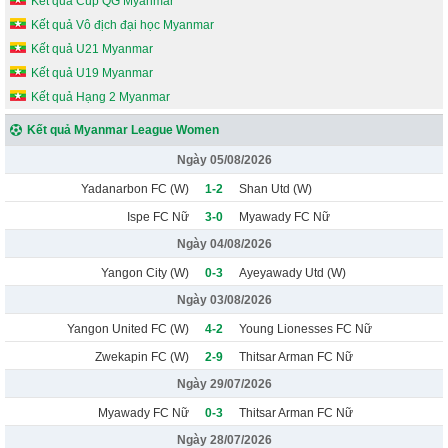
Kết quả Cúp QG Myanmar
Kết quả Vô địch đại học Myanmar
Kết quả U21 Myanmar
Kết quả U19 Myanmar
Kết quả Hạng 2 Myanmar
Kết quả Myanmar League Women
Ngày 05/08/2026
Yadanarbon FC (W)
1-2
Shan Utd (W)
Ispe FC Nữ
3-0
Myawady FC Nữ
Ngày 04/08/2026
Yangon City (W)
0-3
Ayeyawady Utd (W)
Ngày 03/08/2026
Yangon United FC (W)
4-2
Young Lionesses FC Nữ
Zwekapin FC (W)
2-9
Thitsar Arman FC Nữ
Ngày 29/07/2026
Myawady FC Nữ
0-3
Thitsar Arman FC Nữ
Ngày 28/07/2026