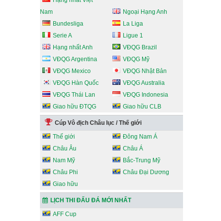
Hạng nhất Việt
Nam
Ngoại Hạng Anh
Bundesliga
La Liga
Serie A
Ligue 1
Hạng nhất Anh
VĐQG Brazil
VĐQG Argentina
VĐQG Mỹ
VĐQG Mexico
VĐQG Nhật Bản
VĐQG Hàn Quốc
VĐQG Australia
VĐQG Thái Lan
VĐQG Indonesia
Giao hữu ĐTQG
Giao hữu CLB
Cúp Vô địch Châu lục / Thế giới
Thế giới
Đông Nam Á
Châu Âu
Châu Á
Nam Mỹ
Bắc-Trung Mỹ
Châu Phi
Châu Đại Dương
Giao hữu
LỊCH THI ĐẤU ĐÁ MỚI NHẤT
AFF Cup