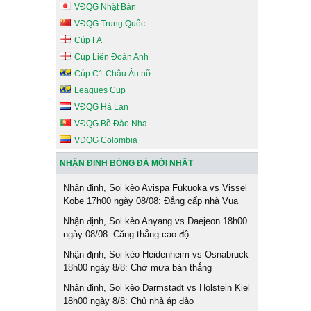
VĐQG Nhật Bản
VĐQG Trung Quốc
Cúp FA
Cúp Liên Đoàn Anh
Cúp C1 Châu Âu nữ
Leagues Cup
VĐQG Hà Lan
VĐQG Bồ Đào Nha
VĐQG Colombia
NHẬN ĐỊNH BÓNG ĐÁ MỚI NHẤT
Nhận định, Soi kèo Avispa Fukuoka vs Vissel
Kobe 17h00 ngày 08/08: Đẳng cấp nhà Vua
Nhận định, Soi kèo Anyang vs Daejeon 18h00
ngày 08/08: Căng thẳng cao độ
Nhận định, Soi kèo Heidenheim vs Osnabruck
18h00 ngày 8/8: Chờ mưa bàn thắng
Nhận định, Soi kèo Darmstadt vs Holstein Kiel
18h00 ngày 8/8: Chủ nhà áp đảo