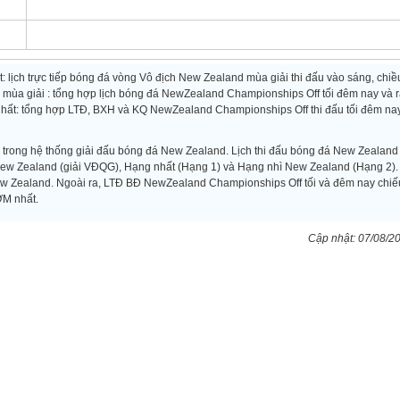
ịch trực tiếp bóng đá vòng Vô địch New Zealand mùa giải thi đấu vào sáng, chiều 
mùa giải : tổng hợp lịch bóng đá NewZealand Championships Off tối đêm nay và 
hất: tổng hợp LTĐ, BXH và KQ NewZealand Championships Off thi đấu tối đêm na
trong hệ thống giải đấu bóng đá New Zealand. Lịch thi đấu bóng đá New Zealand 
New Zealand (giải VĐQG), Hạng nhất (Hạng 1) và Hạng nhì New Zealand (Hạng 2). 
ew Zealand. Ngoài ra, LTĐ BĐ NewZealand Championships Off tối và đêm nay chiếu
ỚM nhất.
Cập nhật:
07/08/2