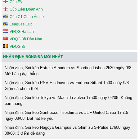
Cúp FA
Cúp Liên Đoàn Anh
Cúp C1 Châu Âu nữ
Leagues Cup
VĐQG Hà Lan
VĐQG Bồ Đào Nha
VĐQG Bỉ
NHẬN ĐỊNH BÓNG ĐÁ MỚI NHẤT
Nhận định, Soi kèo Estrela Amadora vs Sporting Lisbon 2h30 ngày 9/8:
Mở hàng đại thắng
Nhận định, Soi kèo PSV Eindhoven vs Fortuna Sittard 1h00 ngày 9/8:
Giận cá chém thớt
Nhận định, Soi kèo Tokyo vs Machida Zelvia 17h00 ngày 08/08: Không
bàn thắng
Nhận định, Soi kèo Sanfrecce Hiroshima vs JEF United Chiba 17h15
ngày 08/08: Bắt nạt kẻ yếu
Nhận định, Soi kèo Nagoya Grampus vs Shimizu S-Pulse 17h00 ngày
08/08: 3 điểm dễ dàng