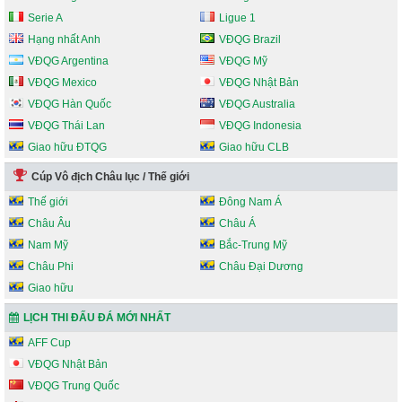
Serie A
Ligue 1
Hạng nhất Anh
VĐQG Brazil
VĐQG Argentina
VĐQG Mỹ
VĐQG Mexico
VĐQG Nhật Bản
VĐQG Hàn Quốc
VĐQG Australia
VĐQG Thái Lan
VĐQG Indonesia
Giao hữu ĐTQG
Giao hữu CLB
Cúp Vô địch Châu lục / Thế giới
Thế giới
Đông Nam Á
Châu Âu
Châu Á
Nam Mỹ
Bắc-Trung Mỹ
Châu Phi
Châu Đại Dương
Giao hữu
LỊCH THI ĐẤU ĐÁ MỚI NHẤT
AFF Cup
VĐQG Nhật Bản
VĐQG Trung Quốc