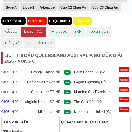
Serie A
Ligue 1
V-League
Cúp C2 Châu Âu
Cúp C3 Châu Âu
CƯỢC 8XBET
CƯỢC AFF
CƯỢC 8XBET
CƯỢC VIP
Kết quả
Lịch thi đấu
Tỷ lệ cược
BXH
Top ghi bàn
Thống kê
Danh sách CLB
LỊCH THI ĐẤU QUEENSLAND AUSTRALIA NỮ MÙA GIẢI
2026 - VÒNG 0
Cược
Grange Thistle Nữ
Palm Beach SC (W)
08/08 14:00
vs
Cược
Peninsula Power Nữ
Logan Lightning Nữ
08/08 14:00
vs
Cược
Caboolture FC Nữ
Moreton City Excelsior
08/08 14:00
vs
Cược
(W)
Virginia United SC Nữ
The Gap NPL Nữ
08/08 14:00
vs
Cược
Mitchelton Nữ
North Lakes United (W)
08/08 14:00
vs
Tên giải đấu
Queensland Australia Nữ
Tên khác