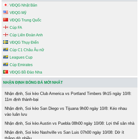
VĐQG Nhật Bản
VĐQG Mỹ
VĐQG Trung Quốc
Cúp FA
Cúp Liên Đoàn Anh
VĐQG Thụy Điển
Cúp C1 Châu Âu nữ
Leagues Cup
Cúp Emirates
VĐQG Bồ Đào Nha
NHẬN ĐỊNH BÓNG ĐÁ MỚI NHẤT
Nhận định, Soi kèo Club America vs Portland Timbers 9h15 ngày 10/8:
11m định thành-bại
Nhận định, Soi kèo San Diego vs Tijuana 9h00 ngày 10/8: Kéo nhau
vào luân lưu
Nhận định, Soi kèo Austin vs Puebla 08h00 ngày 10/08: Lợi thế sân nhà
Nhận định, Soi kèo Nashville vs San Luis 07h00 ngày 10/08: Dở ít
thắng dở nhiều