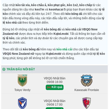
Cập nhật
kèo tài xỉu, kèo châu á, kèo phạt góc, kèo 1x2, kèo chấp
từ các
nguồn đáng tin cậy như
keo7m
và
keonhacai 5
giúp bạn tham khảo các
tỷ lệ
kèo
chính xác và đầy đủ liên tục 24/7. Theo dõi
kèo bóng đá
chi tiết cho các
trận đấu trong vòng đấu này, các trận đấu sắp tới, và những biến động của
tỷ
lệ kèo nhà cái
theo từng thời điểm.
Đừng bỏ lỡ những cập nhật về
kèo bóng đá
và
kèo nhà cái
VĐQG New
Zealand nữ
được đưa ra trực tiếp trên
Kqbd.mobi
. Tất cả thông tin bạn cần về
tỷ lệ kèo
, các phân tích và dự đoán từ các chuyên gia sẽ được cung cấp kịp
thời và chính xác.
Theo dõi tất cả
kèo bóng đá
hôm nay và
kèo nhà cái
cho các trận đấu tại
VĐQG New Zealand nữ
ngay tại
Kqbd.mobi
và đừng quên cập nhật
tỷ lệ kèo
từng phút, từng giờ để không bỏ lỡ cơ hội chiến thắng.
TRẬN ĐẤU NỔI BẬT
VĐQG Nhật Bản
09/08 16:00
Kết quả
Tokyo Verdy
Kawasaki Frontale
VĐQG Nhật Bản
09/08 17:00