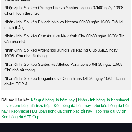
Nhận định, Soi kèo Chicago Fire vs Santos Laguna 07h00 ngày 10/08:
Chênh lệch thực lực
Nhận định, Soi kèo Philadelphia vs Necaxa 06h30 ngày 10/08: Trở lại
mạch thắng
Nhận định, Soi kèo Cruz Azul vs New York City 06h30 ngày 10/08: Tin
vào chủ nhà
Nhận định, Soi kèo Argentinos Juniors vs Racing Club 06h15 ngày
10/08: Chủ nhà tất thắng
Nhận định, Soi kèo Santos vs Atletico Paranaense 04h30 ngày 10/08:
Chủ nhà tất thắng
Nhận định, Soi kèo Bragantino vs Corinthians 04h30 ngày 10/08: Đánh
chiếm TOP 4
Đối tác liên kết:
Kết quả bóng đá hôm nay
|
Nhận định bóng đá Keonhacai
|
Livescore bóng đá trực tiếp
|
Kèo bóng đá hôm nay
|
Soi kèo bóng đá hôm
nay
|
Keonhacai
|
Dự đoán bóng đá chính xác tối nay
|
Top nhà cái uy tín
|
Kèo bóng đá AFF Cup