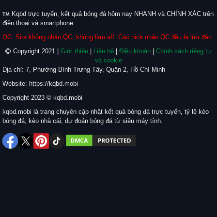
Kqbd trực tuyến, kết quả bóng đá hôm nay NHANH và CHÍNH XÁC trên
điện thoại và smartphone.
QC: Site không nhận QC, không làm aff. Các nick nhận QC đều là lừa đảo
Copyright 2021 |
Giới thiệu
|
Liên hệ
|
Điều khoản
|
Chính sách riêng tư
và cookie
Địa chỉ: 7, Phường Bình Trưng Tây, Quận 2, Hồ Chí Minh
Website: https://kqbd.mobi
Copyright 2023 © kqbd.mobi
kqbd.mobi là trang chuyên cập nhật kết quả bóng đá trực tuyến, tỷ lệ kèo
bóng đá, kèo nhà cái, dự đoán bóng đá từ siêu máy tính.