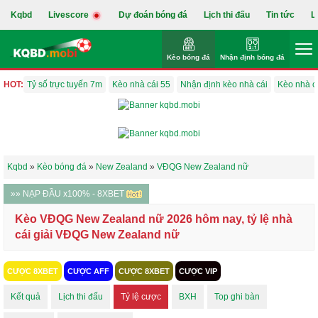
Kqbd
Livescore
Dự đoán bóng đá
Lịch thi đấu
Tin tức
L
Kèo bóng đá
Nhận định bóng đá
HOT:
Tỷ số trực tuyến 7m
Kèo nhà cái 55
Nhận định kèo nhà cái
Kèo nhà c
Kqbd
»
Kèo bóng đá
»
New Zealand
»
VĐQG New Zealand nữ
»» NẠP ĐẦU x100% - 8XBET
Kèo VĐQG New Zealand nữ 2026 hôm nay, tỷ lệ nhà
cái giải VĐQG New Zealand nữ
CƯỢC 8XBET
CƯỢC AFF
CƯỢC 8XBET
CƯỢC VIP
Kết quả
Lịch thi đấu
Tỷ lệ cược
BXH
Top ghi bàn