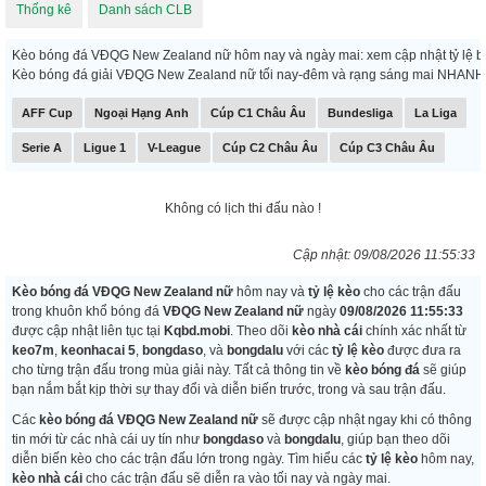
Thống kê
Danh sách CLB
Kèo bóng đá VĐQG New Zealand nữ hôm nay và ngày mai: xem cập nhật tỷ lệ bóng
Kèo bóng đá giải VĐQG New Zealand nữ tối nay-đêm và rạng sáng mai NHANH và
AFF Cup
Ngoại Hạng Anh
Cúp C1 Châu Âu
Bundesliga
La Liga
Serie A
Ligue 1
V-League
Cúp C2 Châu Âu
Cúp C3 Châu Âu
Không có lịch thi đấu nào !
Cập nhật:
09/08/2026 11:55:33
Kèo bóng đá
VĐQG New Zealand nữ
hôm nay và
tỷ lệ kèo
cho các trận đấu
trong khuôn khổ bóng đá
VĐQG New Zealand nữ
ngày
09/08/2026 11:55:33
được cập nhật liên tục tại
Kqbd.mobi
. Theo dõi
kèo nhà cái
chính xác nhất từ
keo7m
,
keonhacai 5
,
bongdaso
, và
bongdalu
với các
tỷ lệ kèo
được đưa ra
cho từng trận đấu trong mùa giải này. Tất cả thông tin về
kèo bóng đá
sẽ giúp
bạn nắm bắt kịp thời sự thay đổi và diễn biến trước, trong và sau trận đấu.
Các
kèo bóng đá
VĐQG New Zealand nữ
sẽ được cập nhật ngay khi có thông
tin mới từ các nhà cái uy tín như
bongdaso
và
bongdalu
, giúp bạn theo dõi
diễn biến kèo cho các trận đấu lớn trong ngày. Tìm hiểu các
tỷ lệ kèo
hôm nay,
kèo nhà cái
cho các trận đấu sẽ diễn ra vào tối nay và ngày mai.