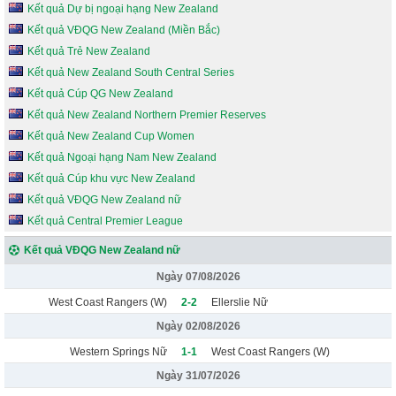
Kết quả Dự bị ngoại hạng New Zealand
Kết quả VĐQG New Zealand (Miền Bắc)
Kết quả Trẻ New Zealand
Kết quả New Zealand South Central Series
Kết quả Cúp QG New Zealand
Kết quả New Zealand Northern Premier Reserves
Kết quả New Zealand Cup Women
Kết quả Ngoại hạng Nam New Zealand
Kết quả Cúp khu vực New Zealand
Kết quả VĐQG New Zealand nữ
Kết quả Central Premier League
Kết quả VĐQG New Zealand nữ
Ngày 07/08/2026
West Coast Rangers (W)
2-2
Ellerslie Nữ
Ngày 02/08/2026
Western Springs Nữ
1-1
West Coast Rangers (W)
Ngày 31/07/2026