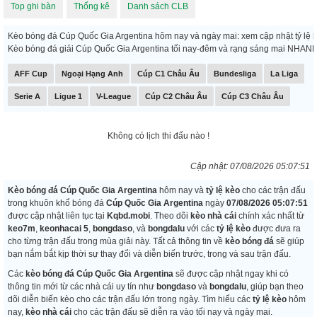
Top ghi bàn
Thống kê
Danh sách CLB
Kèo bóng đá Cúp Quốc Gia Argentina hôm nay và ngày mai: xem cập nhật tỷ lệ bón
Kèo bóng đá giải Cúp Quốc Gia Argentina tối nay-đêm và rạng sáng mai NHANH v
AFF Cup
Ngoại Hạng Anh
Cúp C1 Châu Âu
Bundesliga
La Liga
Serie A
Ligue 1
V-League
Cúp C2 Châu Âu
Cúp C3 Châu Âu
Không có lịch thi đấu nào !
Cập nhật:
07/08/2026 05:07:51
Kèo bóng đá
Cúp Quốc Gia Argentina
hôm nay và
tỷ lệ kèo
cho các trận đấu
trong khuôn khổ bóng đá
Cúp Quốc Gia Argentina
ngày
07/08/2026 05:07:51
được cập nhật liên tục tại
Kqbd.mobi
. Theo dõi
kèo nhà cái
chính xác nhất từ
keo7m
,
keonhacai 5
,
bongdaso
, và
bongdalu
với các
tỷ lệ kèo
được đưa ra
cho từng trận đấu trong mùa giải này. Tất cả thông tin về
kèo bóng đá
sẽ giúp
bạn nắm bắt kịp thời sự thay đổi và diễn biến trước, trong và sau trận đấu.
Các
kèo bóng đá
Cúp Quốc Gia Argentina
sẽ được cập nhật ngay khi có
thông tin mới từ các nhà cái uy tín như
bongdaso
và
bongdalu
, giúp bạn theo
dõi diễn biến kèo cho các trận đấu lớn trong ngày. Tìm hiểu các
tỷ lệ kèo
hôm
nay,
kèo nhà cái
cho các trận đấu sẽ diễn ra vào tối nay và ngày mai.