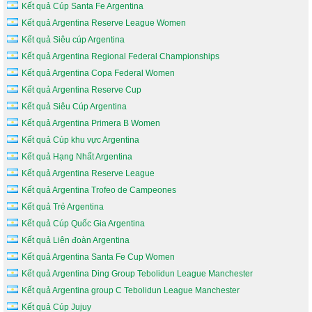
Kết quả Cúp Santa Fe Argentina
Kết quả Argentina Reserve League Women
Kết quả Siêu cúp Argentina
Kết quả Argentina Regional Federal Championships
Kết quả Argentina Copa Federal Women
Kết quả Argentina Reserve Cup
Kết quả Siêu Cúp Argentina
Kết quả Argentina Primera B Women
Kết quả Cúp khu vực Argentina
Kết quả Hạng Nhất Argentina
Kết quả Argentina Reserve League
Kết quả Argentina Trofeo de Campeones
Kết quả Trẻ Argentina
Kết quả Cúp Quốc Gia Argentina
Kết quả Liên đoàn Argentina
Kết quả Argentina Santa Fe Cup Women
Kết quả Argentina Ding Group Tebolidun League Manchester
Kết quả Argentina group C Tebolidun League Manchester
Kết quả Cúp Jujuy