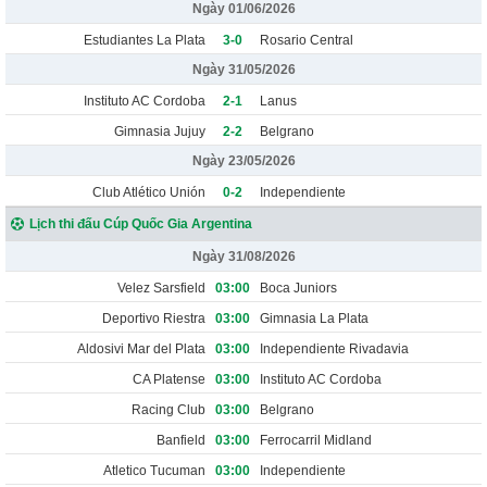
Ngày 01/06/2026
Estudiantes La Plata
3-0
Rosario Central
Ngày 31/05/2026
Instituto AC Cordoba
2-1
Lanus
Gimnasia Jujuy
2-2
Belgrano
Ngày 23/05/2026
Club Atlético Unión
0-2
Independiente
Lịch thi đấu Cúp Quốc Gia Argentina
Ngày 31/08/2026
Velez Sarsfield
03:00
Boca Juniors
Deportivo Riestra
03:00
Gimnasia La Plata
Aldosivi Mar del Plata
03:00
Independiente Rivadavia
CA Platense
03:00
Instituto AC Cordoba
Racing Club
03:00
Belgrano
Banfield
03:00
Ferrocarril Midland
Atletico Tucuman
03:00
Independiente