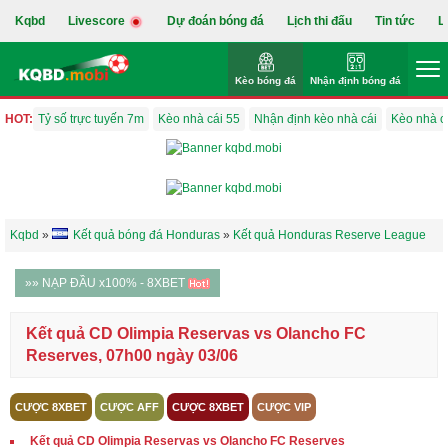
Kqbd
Livescore
Dự đoán bóng đá
Lịch thi đấu
Tin tức
L
Kèo bóng đá
Nhận định bóng đá
HOT:
Tỷ số trực tuyến 7m
Kèo nhà cái 55
Nhận định kèo nhà cái
Kèo nhà c
Kqbd
»
Kết quả bóng đá Honduras
»
Kết quả Honduras Reserve League
»» NẠP ĐẦU x100% - 8XBET
Kết quả CD Olimpia Reservas vs Olancho FC
Reserves, 07h00 ngày 03/06
CƯỢC 8XBET
CƯỢC AFF
CƯỢC 8XBET
CƯỢC VIP
Kết quả CD Olimpia Reservas vs Olancho FC Reserves