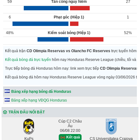
59
Tấn công nguy hiểm
27
6
Phạt góc (Hiệp 1)
1
48%
Kiểm soát bóng (Hiệp 1)
52%
Kết quả trận
CD Olimpia Reservas vs Olancho FC Reserves
trực tuyến hôm n
Kết quả bóng đá trực tuyến
hôm nay Honduras Reserve League (chiều, tối và đ
Trực tiếp bóng đá Honduras hôm nay: link xem trực tiếp
CD Olimpia Reservas 
Kết quả bóng đá hôm nay Honduras Reserve League vòng ngày 03/06/2026 trận 
Bảng xếp hạng bóng đá Honduras
Bảng xếp hạng VĐQG Honduras
TRẬN ĐẤU NỔI BẬT
Cúp C2 Châu
Âu
06/08 22:00
Kết quả
KuPs
CS Universitatea Craiova