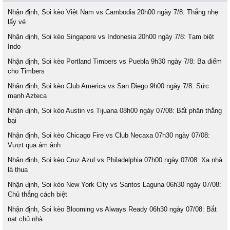
Nhận định, Soi kèo Việt Nam vs Cambodia 20h00 ngày 7/8: Thắng nhẹ
lấy vé
Nhận định, Soi kèo Singapore vs Indonesia 20h00 ngày 7/8: Tạm biệt
Indo
Nhận định, Soi kèo Portland Timbers vs Puebla 9h30 ngày 7/8: Ba điểm
cho Timbers
Nhận định, Soi kèo Club America vs San Diego 9h00 ngày 7/8: Sức
mạnh Azteca
Nhận định, Soi kèo Austin vs Tijuana 08h00 ngày 07/08: Bất phân thắng
bại
Nhận định, Soi kèo Chicago Fire vs Club Necaxa 07h30 ngày 07/08:
Vượt qua ám ảnh
Nhận định, Soi kèo Cruz Azul vs Philadelphia 07h00 ngày 07/08: Xa nhà
là thua
Nhận định, Soi kèo New York City vs Santos Laguna 06h30 ngày 07/08:
Chủ thắng cách biệt
Nhận định, Soi kèo Blooming vs Always Ready 06h30 ngày 07/08: Bắt
nạt chủ nhà