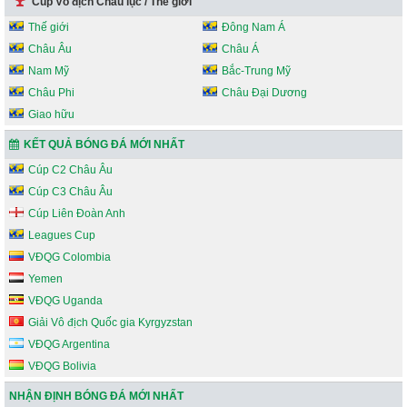
Cúp Vô địch Châu lục / Thế giới
Thế giới
Đông Nam Á
Châu Âu
Châu Á
Nam Mỹ
Bắc-Trung Mỹ
Châu Phi
Châu Đại Dương
Giao hữu
KẾT QUẢ BÓNG ĐÁ MỚI NHẤT
Cúp C2 Châu Âu
Cúp C3 Châu Âu
Cúp Liên Đoàn Anh
Leagues Cup
VĐQG Colombia
Yemen
VĐQG Uganda
Giải Vô địch Quốc gia Kyrgyzstan
VĐQG Argentina
VĐQG Bolivia
NHẬN ĐỊNH BÓNG ĐÁ MỚI NHẤT