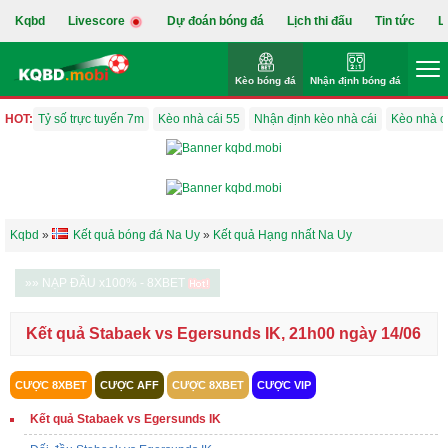
Kqbd
Livescore
Dự đoán bóng đá
Lịch thi đấu
Tin tức
L
Kèo bóng đá
Nhận định bóng đá
HOT:
Tỷ số trực tuyến 7m
Kèo nhà cái 55
Nhận định kèo nhà cái
Kèo nhà c
Kqbd
»
Kết quả bóng đá Na Uy
»
Kết quả Hạng nhất Na Uy
»» NẠP ĐẦU x100% - 8XBET
Kết quả Stabaek vs Egersunds IK, 21h00 ngày 14/06
CƯỢC 8XBET
CƯỢC AFF
CƯỢC 8XBET
CƯỢC VIP
Kết quả Stabaek vs Egersunds IK