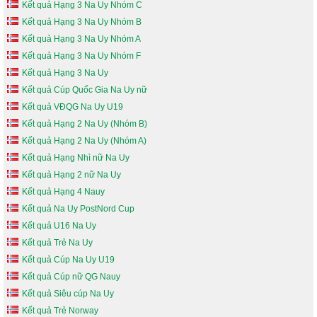
Kết quả Hạng 3 Na Uy Nhóm C
Kết quả Hạng 3 Na Uy Nhóm B
Kết quả Hạng 3 Na Uy Nhóm A
Kết quả Hạng 3 Na Uy Nhóm F
Kết quả Hạng 3 Na Uy
Kết quả Cúp Quốc Gia Na Uy nữ
Kết quả VĐQG Na Uy U19
Kết quả Hạng 2 Na Uy (Nhóm B)
Kết quả Hạng 2 Na Uy (Nhóm A)
Kết quả Hạng Nhì nữ Na Uy
Kết quả Hạng 2 nữ Na Uy
Kết quả Hạng 4 Nauy
Kết quả Na Uy PostNord Cup
Kết quả U16 Na Uy
Kết quả Trẻ Na Uy
Kết quả Cúp Na Uy U19
Kết quả Cúp nữ QG Nauy
Kết quả Siêu cúp Na Uy
Kết quả Trẻ Norway