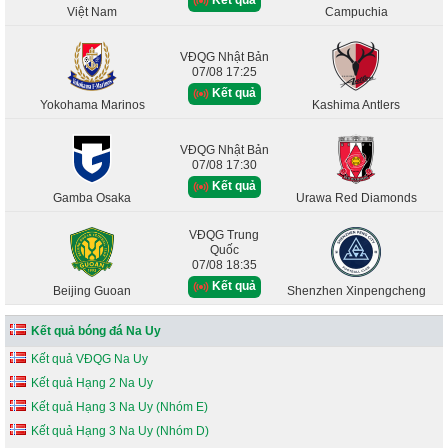
Kết quả
Việt Nam
Campuchia
VĐQG Nhật Bản
07/08 17:25
Kết quả
Yokohama Marinos
Kashima Antlers
VĐQG Nhật Bản
07/08 17:30
Kết quả
Gamba Osaka
Urawa Red Diamonds
VĐQG Trung
Quốc
07/08 18:35
Kết quả
Beijing Guoan
Shenzhen Xinpengcheng
Kết quả bóng đá Na Uy
Kết quả VĐQG Na Uy
Kết quả Hạng 2 Na Uy
Kết quả Hạng 3 Na Uy (Nhóm E)
Kết quả Hạng 3 Na Uy (Nhóm D)