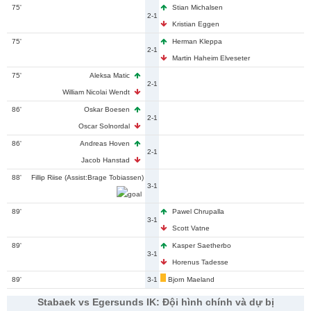
75'
Stian Michalsen
2-1
Kristian Eggen
75'
Herman Kleppa
2-1
Martin Haheim Elveseter
75'
Aleksa Matic
2-1
William Nicolai Wendt
86'
Oskar Boesen
2-1
Oscar Solnordal
86'
Andreas Hoven
2-1
Jacob Hanstad
88'
Fillip Riise (Assist:Brage Tobiassen)
3-1
89'
Pawel Chrupalla
3-1
Scott Vatne
89'
Kasper Saetherbo
3-1
Horenus Tadesse
89'
3-1
Bjorn Maeland
Stabaek vs Egersunds IK: Đội hình chính và dự bị