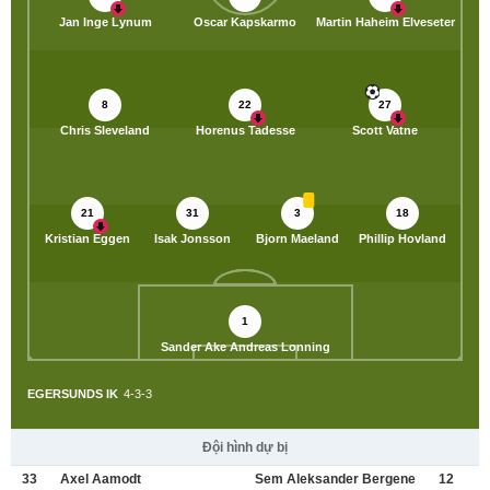
Jan Inge Lynum
Oscar Kapskarmo
Martin Haheim Elveseter
8
22
27
Chris Sleveland
Horenus Tadesse
Scott Vatne
21
31
3
18
Kristian Eggen
Isak Jonsson
Bjorn Maeland
Phillip Hovland
1
Sander Ake Andreas Lonning
EGERSUNDS IK
4-3-3
Đội hình dự bị
33
Axel Aamodt
Sem Aleksander Bergene
12