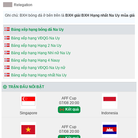
Relegation
Ghi chú: BXH bóng đá ở bên trên là
BXH giải BXH Hạng nhất Na Uy mùa giải 
Bảng xếp hạng bóng đá Na Uy
Bảng xếp hạng VĐQG Na Uy
Bảng xếp hạng Hạng 2 Na Uy
Bảng xếp hạng Hạng Nhì nữ Na Uy
Bảng xếp hạng Hạng 4 Nauy
Bảng xếp hạng VĐQG Na Uy nữ
Bảng xếp hạng Hạng nhất Na Uy
TRẬN ĐẤU NỔI BẬT
AFF Cup
07/08 20:00
Kết quả
Singapore
Indonesia
AFF Cup
07/08 20:00