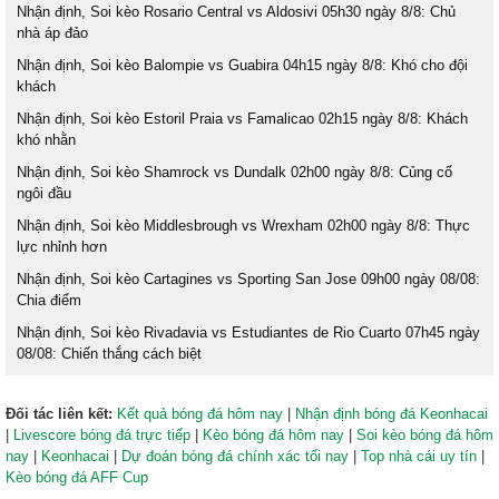
Nhận định, Soi kèo Rosario Central vs Aldosivi 05h30 ngày 8/8: Chủ
nhà áp đảo
Nhận định, Soi kèo Balompie vs Guabira 04h15 ngày 8/8: Khó cho đội
khách
Nhận định, Soi kèo Estoril Praia vs Famalicao 02h15 ngày 8/8: Khách
khó nhằn
Nhận định, Soi kèo Shamrock vs Dundalk 02h00 ngày 8/8: Củng cố
ngôi đầu
Nhận định, Soi kèo Middlesbrough vs Wrexham 02h00 ngày 8/8: Thực
lực nhỉnh hơn
Nhận định, Soi kèo Cartagines vs Sporting San Jose 09h00 ngày 08/08:
Chia điểm
Nhận định, Soi kèo Rivadavia vs Estudiantes de Rio Cuarto 07h45 ngày
08/08: Chiến thắng cách biệt
Đối tác liên kết:
Kết quả bóng đá hôm nay
|
Nhận định bóng đá Keonhacai
|
Livescore bóng đá trực tiếp
|
Kèo bóng đá hôm nay
|
Soi kèo bóng đá hôm
nay
|
Keonhacai
|
Dự đoán bóng đá chính xác tối nay
|
Top nhà cái uy tín
|
Kèo bóng đá AFF Cup