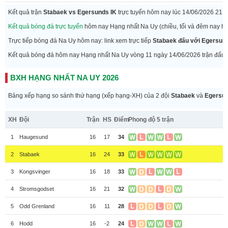
Kết quả trận
Stabaek vs Egersunds IK
trực tuyến hôm nay lúc 14/06/2026 21:
Kết quả bóng đá trực tuyến
hôm nay Hạng nhất Na Uy (chiều, tối và đêm nay hn
Trực tiếp bóng đá Na Uy hôm nay: link xem trực tiếp
Stabaek đấu với Egersun
Kết quả bóng đá hôm nay Hạng nhất Na Uy vòng 11 ngày 14/06/2026 trận đấu gi
BXH HẠNG NHẤT NA UY 2026
Bảng xếp hạng so sánh thứ hạng (xếp hạng-XH) của 2 đội
Stabaek
và
Egersun
XH
Đội
Trận
HS
Điểm
Phong độ 5 trận
1
Haugesund
16
17
34
2
Stabaek
16
24
33
3
Kongsvinger
16
18
33
4
Stromsgodset
16
21
32
5
Odd Grenland
16
11
28
6
Hodd
16
-2
24