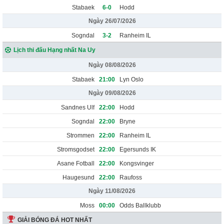
Stabaek
6-0
Hodd
Ngày 26/07/2026
Sogndal
3-2
Ranheim IL
Lịch thi đấu Hạng nhất Na Uy
Ngày 08/08/2026
Stabaek
21:00
Lyn Oslo
Ngày 09/08/2026
Sandnes Ulf
22:00
Hodd
Sogndal
22:00
Bryne
Strommen
22:00
Ranheim IL
Stromsgodset
22:00
Egersunds IK
Asane Fotball
22:00
Kongsvinger
Haugesund
22:00
Raufoss
Ngày 11/08/2026
Moss
00:00
Odds Ballklubb
GIẢI BÓNG ĐÁ HOT NHẤT