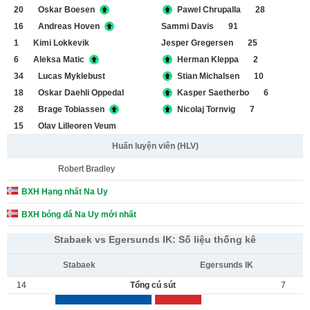
20
Oskar Boesen
Pawel Chrupalla
28
16
Andreas Hoven
Sammi Davis
91
1
Kimi Lokkevik
Jesper Gregersen
25
6
Aleksa Matic
Herman Kleppa
2
34
Lucas Myklebust
Stian Michalsen
10
18
Oskar Daehli Oppedal
Kasper Saetherbo
6
28
Brage Tobiassen
Nicolaj Tornvig
7
15
Olav Lilleoren Veum
Huấn luyện viên (HLV)
Robert Bradley
BXH Hạng nhất Na Uy
BXH bóng đá Na Uy mới nhất
Stabaek vs Egersunds IK: Số liệu thống kê
Stabaek
Egersunds IK
14
Tổng cú sút
7