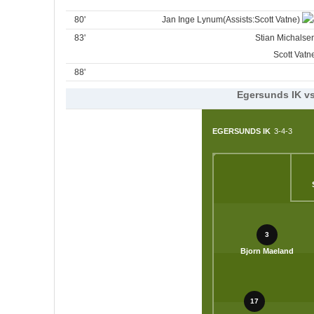
80'
Jan Inge Lynum(Assists:Scott Vatne)
83'
Stian Michals
Scott Vat
88'
Egersunds IK vs
EGERSUNDS IK
3-4-3
3
Bjorn Maeland
17