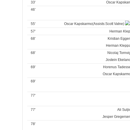
33'
Oscar Kapska
46'
55'
Oscar Kapskarmo(Assists:Scott Vatne)
57'
Herman Kle
68'
Kristian Egg
Herman Klep
68'
Nicolaj Tornv
Jostein Ekela
69'
Horenus Tades
Oscar Kapskar
69'
77'
77'
Ali Sulj
Jesper Gregers
78'