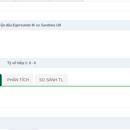
trận đấu Egersunds IK vs Sandnes Ulf
Tỷ số hiệp 1:
0
-
0
PHÂN TÍCH
SO SÁNH TL