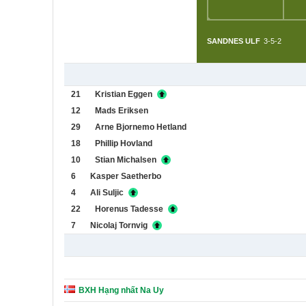
SANDNES ULF
3-5-2
21
Kristian Eggen
12
Mads Eriksen
29
Arne Bjornemo Hetland
18
Phillip Hovland
10
Stian Michalsen
6
Kasper Saetherbo
4
Ali Suljic
22
Horenus Tadesse
7
Nicolaj Tornvig
BXH Hạng nhất Na Uy