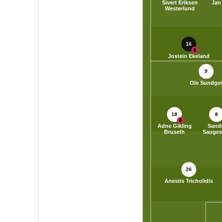
Sivert Eriksen
Jan
Westerlund
16
Jostein Ekeland
9
Ole Sundgo
18
8
Adne Gikling
Sand
Bruseth
Sauges
26
Anestis Tricholidis