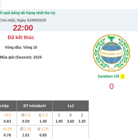
ết quả bóng đá Hạng nhất Na Uy
Chủ nhật, Ngày 02/08/2026
22:00
Đã kết thúc
Vòng đấu: Vòng 16
Mùa giải (Season): 2026
Sandnes Ulf
1
0
chấp
BT trên/dưới
1x2
+
0.5
O
2.5
U
2.5
1
X
2
0.83
0.50
1.40
1.95
3.60
3.30
+
0.25
O
1.25
U
1.25
0.78
1.01
0.85