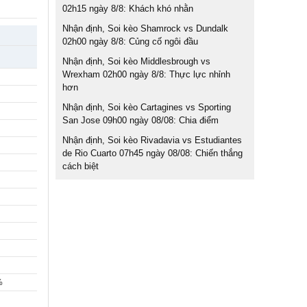
02h15 ngày 8/8: Khách khó nhằn
Nhận định, Soi kèo Shamrock vs Dundalk
02h00 ngày 8/8: Củng cố ngôi đầu
Nhận định, Soi kèo Middlesbrough vs
Wrexham 02h00 ngày 8/8: Thực lực nhỉnh
hơn
Nhận định, Soi kèo Cartagines vs Sporting
San Jose 09h00 ngày 08/08: Chia điểm
Nhận định, Soi kèo Rivadavia vs Estudiantes
de Rio Cuarto 07h45 ngày 08/08: Chiến thắng
cách biệt
%