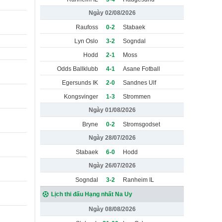
Ngày 02/08/2026
Raufoss
0-2
Stabaek
Lyn Oslo
3-2
Sogndal
Hodd
2-1
Moss
Odds Ballklubb
4-1
Asane Fotball
Egersunds IK
2-0
Sandnes Ulf
Kongsvinger
1-3
Strommen
Ngày 01/08/2026
Bryne
0-2
Stromsgodset
Ngày 28/07/2026
Stabaek
6-0
Hodd
Ngày 26/07/2026
Sogndal
3-2
Ranheim IL
Lịch thi đấu Hạng nhất Na Uy
Ngày 08/08/2026