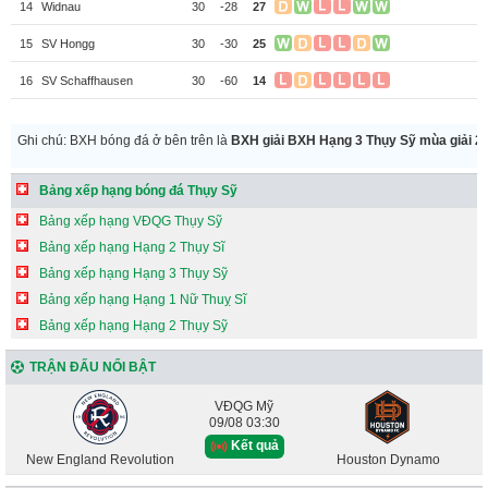
14
Widnau
30
-28
27
15
SV Hongg
30
-30
25
16
SV Schaffhausen
30
-60
14
Ghi chú: BXH bóng đá ở bên trên là
BXH giải BXH Hạng 3 Thụy Sỹ mùa giải 2
Bảng xếp hạng bóng đá Thụy Sỹ
Bảng xếp hạng VĐQG Thụy Sỹ
Bảng xếp hạng Hạng 2 Thụy Sĩ
Bảng xếp hạng Hạng 3 Thụy Sỹ
Bảng xếp hạng Hạng 1 Nữ Thuỵ Sĩ
Bảng xếp hạng Hạng 2 Thụy Sỹ
TRẬN ĐẤU NỔI BẬT
VĐQG Mỹ
09/08 03:30
Kết quả
New England Revolution
Houston Dynamo