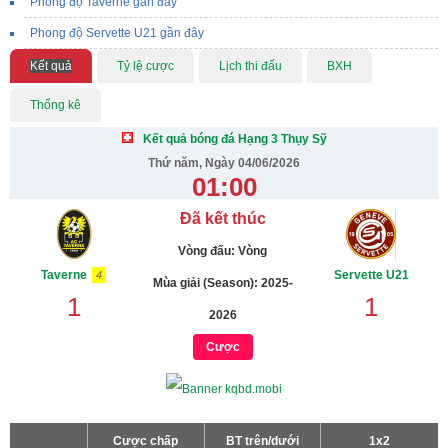
Phong độ Taverne gần đây
Phong độ Servette U21 gần đây
Kết quả
Tỷ lệ cược
Lịch thi đấu
BXH
Thống kê
Kết quả bóng đá Hạng 3 Thụy Sỹ
Thứ năm, Ngày 04/06/2026
01:00
Đã kết thúc
Vòng đấu: Vòng
Taverne
Servette U21
4
Mùa giải (Season): 2025-
1
1
2026
Cược
Cược chấp
BT trên/dưới
1x2