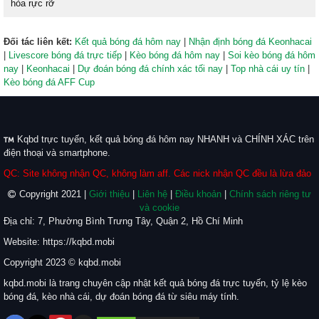
hỏa rực rỡ
Đối tác liên kết:
Kết quả bóng đá hôm nay
|
Nhận định bóng đá Keonhacai
|
Livescore bóng đá trực tiếp
|
Kèo bóng đá hôm nay
|
Soi kèo bóng đá hôm
nay
|
Keonhacai
|
Dự đoán bóng đá chính xác tối nay
|
Top nhà cái uy tín
|
Kèo bóng đá AFF Cup
Kqbd trực tuyến, kết quả bóng đá hôm nay NHANH và CHÍNH XÁC trên
điện thoại và smartphone.
QC: Site không nhận QC, không làm aff. Các nick nhận QC đều là lừa đảo
Copyright 2021 |
Giới thiệu
|
Liên hệ
|
Điều khoản
|
Chính sách riêng tư
và cookie
Địa chỉ: 7, Phường Bình Trưng Tây, Quận 2, Hồ Chí Minh
Website: https://kqbd.mobi
Copyright 2023 © kqbd.mobi
kqbd.mobi là trang chuyên cập nhật kết quả bóng đá trực tuyến, tỷ lệ kèo
bóng đá, kèo nhà cái, dự đoán bóng đá từ siêu máy tính.