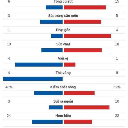
6
Tổng cú sút
15
3
Sút trúng cầu môn
5
1
Phạt góc
4
10
Sút Phạt
18
4
Việt vị
1
4
Thẻ vàng
0
48%
Kiểm soát bóng
52%
3
Sút ra ngoài
10
24
Ném biên
22