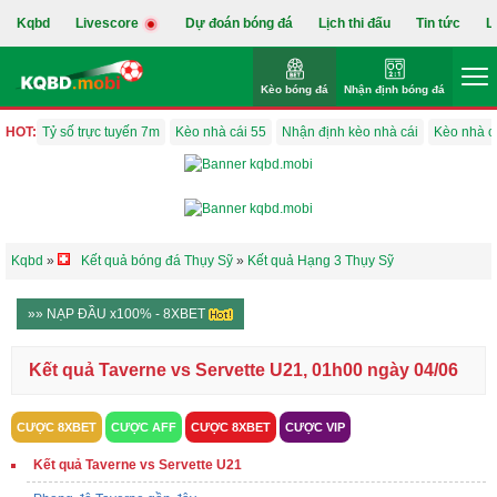
Kqbd
Livescore
Dự đoán bóng đá
Lịch thi đấu
Tin tức
L
Kèo bóng đá
Nhận định bóng đá
HOT:
Tỷ số trực tuyến 7m
Kèo nhà cái 55
Nhận định kèo nhà cái
Kèo nhà c
Kqbd
»
Kết quả bóng đá Thụy Sỹ
»
Kết quả Hạng 3 Thụy Sỹ
»» NẠP ĐẦU x100% - 8XBET
Kết quả Taverne vs Servette U21, 01h00 ngày 04/06
CƯỢC 8XBET
CƯỢC AFF
CƯỢC 8XBET
CƯỢC VIP
Kết quả Taverne vs Servette U21