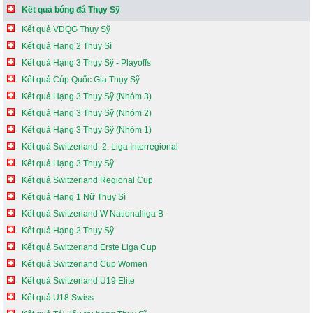
Kết quả bóng đá Thụy Sỹ
Kết quả VĐQG Thụy Sỹ
Kết quả Hạng 2 Thụy Sĩ
Kết quả Hạng 3 Thụy Sỹ - Playoffs
Kết quả Cúp Quốc Gia Thụy Sỹ
Kết quả Hạng 3 Thụy Sỹ (Nhóm 3)
Kết quả Hạng 3 Thụy Sỹ (Nhóm 2)
Kết quả Hạng 3 Thụy Sỹ (Nhóm 1)
Kết quả Switzerland. 2. Liga Interregional
Kết quả Hạng 3 Thụy Sỹ
Kết quả Switzerland Regional Cup
Kết quả Hạng 1 Nữ Thuỵ Sĩ
Kết quả Switzerland W Nationalliga B
Kết quả Hạng 2 Thụy Sỹ
Kết quả Switzerland Erste Liga Cup
Kết quả Switzerland Cup Women
Kết quả Switzerland U19 Elite
Kết quả U18 Swiss