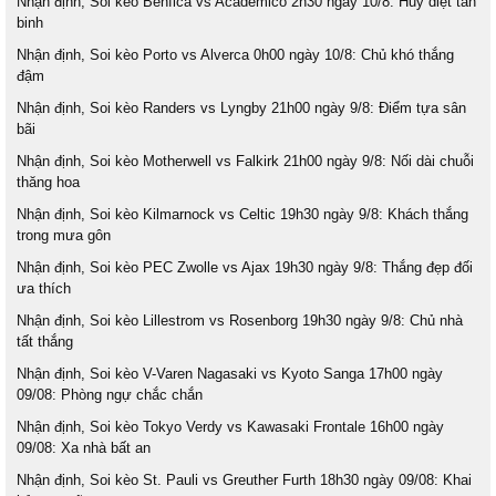
Nhận định, Soi kèo Benfica vs Academico 2h30 ngày 10/8: Hủy diệt tân
binh
Nhận định, Soi kèo Porto vs Alverca 0h00 ngày 10/8: Chủ khó thắng
đậm
Nhận định, Soi kèo Randers vs Lyngby 21h00 ngày 9/8: Điểm tựa sân
bãi
Nhận định, Soi kèo Motherwell vs Falkirk 21h00 ngày 9/8: Nối dài chuỗi
thăng hoa
Nhận định, Soi kèo Kilmarnock vs Celtic 19h30 ngày 9/8: Khách thắng
trong mưa gôn
Nhận định, Soi kèo PEC Zwolle vs Ajax 19h30 ngày 9/8: Thắng đẹp đối
ưa thích
Nhận định, Soi kèo Lillestrom vs Rosenborg 19h30 ngày 9/8: Chủ nhà
tất thắng
Nhận định, Soi kèo V-Varen Nagasaki vs Kyoto Sanga 17h00 ngày
09/08: Phòng ngự chắc chắn
Nhận định, Soi kèo Tokyo Verdy vs Kawasaki Frontale 16h00 ngày
09/08: Xa nhà bất an
Nhận định, Soi kèo St. Pauli vs Greuther Furth 18h30 ngày 09/08: Khai