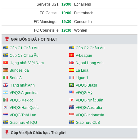
Servette U21
19:00
Echallens
FC Gossau
19:00
Freienbach
FC Munsingen
19:30
Concordia
FC Courtetelle
19:30
Wohlen
GIẢI BÓNG ĐÁ HOT NHẤT
Cúp C1 Châu Âu
Cúp C2 Châu Âu
Cúp C3 Châu Âu
V-League
Hạng nhất Việt Nam
Ngoại Hạng Anh
Bundesliga
La Liga
Serie A
Ligue 1
Hạng nhất Anh
VĐQG Brazil
VĐQG Argentina
VĐQG Mỹ
VĐQG Mexico
VĐQG Nhật Bản
VĐQG Hàn Quốc
VĐQG Australia
VĐQG Thái Lan
VĐQG Indonesia
Giao hữu ĐTQG
Giao hữu CLB
Cúp Vô địch Châu lục / Thế giới