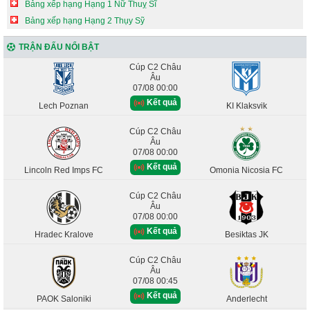
Bảng xếp hạng Hạng 1 Nữ Thuỵ Sĩ
Bảng xếp hạng Hạng 2 Thụy Sỹ
TRẬN ĐẤU NỔI BẬT
Cúp C2 Châu
Âu
07/08 00:00
Kết quả
Lech Poznan
KI Klaksvik
Cúp C2 Châu
Âu
07/08 00:00
Kết quả
Lincoln Red Imps FC
Omonia Nicosia FC
Cúp C2 Châu
Âu
07/08 00:00
Kết quả
Hradec Kralove
Besiktas JK
Cúp C2 Châu
Âu
07/08 00:45
Kết quả
PAOK Saloniki
Anderlecht