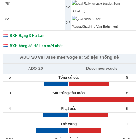
78'
Raily Ignacio (Assist:Sem
0-6
Scholten)
82'
Niels Butter
0-7
(Assist:Chachine Van Bohemen)
BXH Hạng 3 Hà Lan
BXH bóng đá Hà Lan mới nhất
ADO '20 vs IJsselmeervogels: Số liệu thống kê
ADO '20
IJsselmeervogels
5
Tổng cú sút
8
0
Sút trúng cầu môn
8
4
Phạt góc
6
1
Thẻ vàng
1