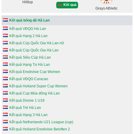
Hilltop
Kết quả
Grays Athletic
Kết quả bóng đá Hà Lan
Kết quả VĐQG Hà Lan
Kết quả Hạng 2 Hà Lan
Kết quả Cúp Quốc Gia Hà Lan nữ
Kết quả Cúp Quốc Gia Hà Lan
Kết quả Siêu Cúp Hà Lan
Kết quả Hạng Tư Hà Lan
Kết quả Eredivisie Cup Women
Kết quả VĐQG Curacao
Kết quả Holland Super Cup Women
Kết quả Cup Mùa đông Hà Lan
Kết quả Divisie 1 U18
Kết quả Trẻ Hà Lan
Kết quả Hạng 3 Hà Lan
Kết quả Netherlands U21 League (cup)
Kết quả Holland Eredivisie Beloften 2