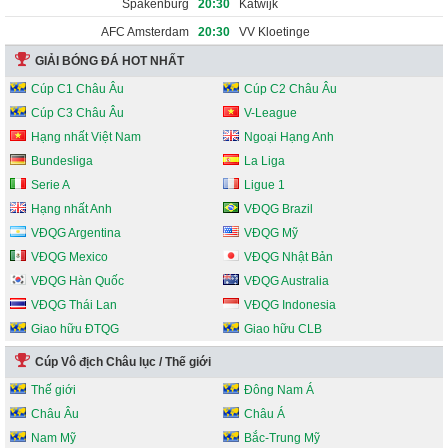
Spakenburg
20:30
Katwijk
AFC Amsterdam
20:30
VV Kloetinge
GIẢI BÓNG ĐÁ HOT NHẤT
Cúp C1 Châu Âu
Cúp C2 Châu Âu
Cúp C3 Châu Âu
V-League
Hạng nhất Việt Nam
Ngoại Hạng Anh
Bundesliga
La Liga
Serie A
Ligue 1
Hạng nhất Anh
VĐQG Brazil
VĐQG Argentina
VĐQG Mỹ
VĐQG Mexico
VĐQG Nhật Bản
VĐQG Hàn Quốc
VĐQG Australia
VĐQG Thái Lan
VĐQG Indonesia
Giao hữu ĐTQG
Giao hữu CLB
Cúp Vô địch Châu lục / Thế giới
Thế giới
Đông Nam Á
Châu Âu
Châu Á
Nam Mỹ
Bắc-Trung Mỹ