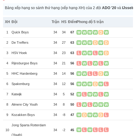
Bảng xếp hạng so sánh thứ hạng (xếp hạng-XH) của 2 đội
ADO '20
và
IJsselm
XH
Đội
Trận
HS
Điểm
Phong độ 5 trận
1
Quick Boys
34
34
67
2
De Treffers
34
27
63
3
HSV Hoek
34
23
63
4
Rijnsburgse Boys
34
21
56
5
HHC Hardenberg
34
14
56
6
Spakenburg
34
12
56
7
Katwijk
34
5
52
8
Almere City Youth
34
8
50
9
Kozakken Boys
34
-8
47
Jong Sparta Rotterdam
10
34
-2
45
(Youth)