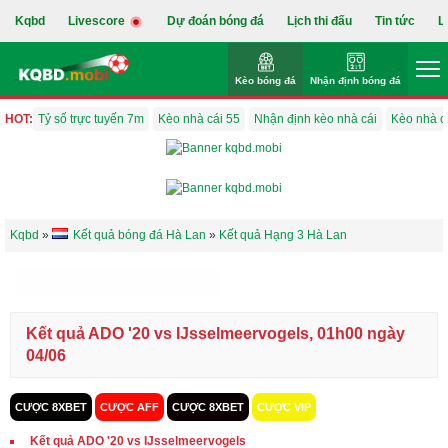
Kqbd
Livescore
Dự đoán bóng đá
Lịch thi đấu
Tin tức
L
Kèo bóng đá
Nhận định bóng đá
HOT:
Tỷ số trực tuyến 7m
Kèo nhà cái 55
Nhận định kèo nhà cái
Kèo nhà c
Kqbd
»
Kết quả bóng đá Hà Lan
»
Kết quả Hạng 3 Hà Lan
»» NẠP ĐẦU x100% - 8XBET
Kết quả ADO '20 vs IJsselmeervogels, 01h00 ngày
04/06
CƯỢC 8XBET
CƯỢC AFF
CƯỢC 8XBET
CƯỢC VIP
Kết quả ADO '20 vs IJsselmeervogels