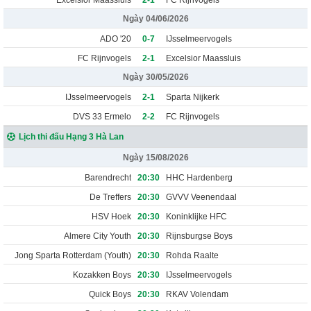
Ngày 04/06/2026
ADO '20
0-7
IJsselmeervogels
FC Rijnvogels
2-1
Excelsior Maassluis
Ngày 30/05/2026
IJsselmeervogels
2-1
Sparta Nijkerk
DVS 33 Ermelo
2-2
FC Rijnvogels
Lịch thi đấu Hạng 3 Hà Lan
Ngày 15/08/2026
Barendrecht
20:30
HHC Hardenberg
De Treffers
20:30
GVVV Veenendaal
HSV Hoek
20:30
Koninklijke HFC
Almere City Youth
20:30
Rijnsburgse Boys
Jong Sparta Rotterdam (Youth)
20:30
Rohda Raalte
Kozakken Boys
20:30
IJsselmeervogels
Quick Boys
20:30
RKAV Volendam