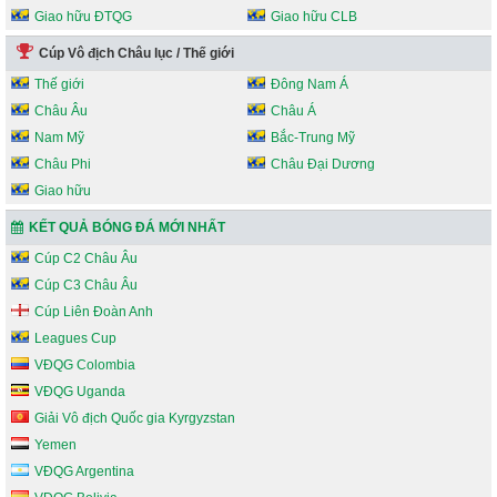
Giao hữu ĐTQG
Giao hữu CLB
Cúp Vô địch Châu lục / Thế giới
Thế giới
Đông Nam Á
Châu Âu
Châu Á
Nam Mỹ
Bắc-Trung Mỹ
Châu Phi
Châu Đại Dương
Giao hữu
KẾT QUẢ BÓNG ĐÁ MỚI NHẤT
Cúp C2 Châu Âu
Cúp C3 Châu Âu
Cúp Liên Đoàn Anh
Leagues Cup
VĐQG Colombia
VĐQG Uganda
Giải Vô địch Quốc gia Kyrgyzstan
Yemen
VĐQG Argentina