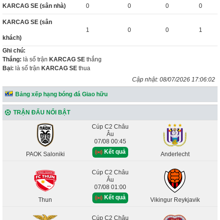
KARCAG SE (sân nhà)
0
0
0
0
KARCAG SE (sân
1
0
0
1
khách)
Ghi chú:
Thắng:
là số trận
KARCAG SE
thắng
Bại:
là số trận
KARCAG SE
thua
Cập nhật:
08/07/2026 17:06:02
Bảng xếp hạng bóng đá Giao hữu
TRẬN ĐẤU NỔI BẬT
Cúp C2 Châu
Âu
07/08 00:45
Kết quả
PAOK Saloniki
Anderlecht
Cúp C2 Châu
Âu
07/08 01:00
Kết quả
Thun
Vikingur Reykjavik
Cúp C2 Châu