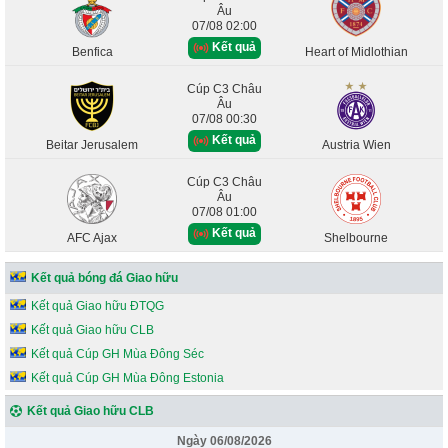
Âu
07/08 02:00
Kết quả
Benfica
Heart of Midlothian
Cúp C3 Châu
Âu
07/08 00:30
Kết quả
Beitar Jerusalem
Austria Wien
Cúp C3 Châu
Âu
07/08 01:00
Kết quả
AFC Ajax
Shelbourne
Kết quả bóng đá Giao hữu
Kết quả Giao hữu ĐTQG
Kết quả Giao hữu CLB
Kết quả Cúp GH Mùa Đông Séc
Kết quả Cúp GH Mùa Đông Estonia
Kết quả Giao hữu CLB
Ngày 06/08/2026