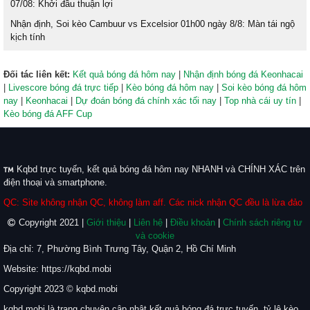
07/08: Khởi đầu thuận lợi
Nhận định, Soi kèo Cambuur vs Excelsior 01h00 ngày 8/8: Màn tái ngộ
kịch tính
Đối tác liên kết:
Kết quả bóng đá hôm nay
|
Nhận định bóng đá Keonhacai
|
Livescore bóng đá trực tiếp
|
Kèo bóng đá hôm nay
|
Soi kèo bóng đá hôm
nay
|
Keonhacai
|
Dự đoán bóng đá chính xác tối nay
|
Top nhà cái uy tín
|
Kèo bóng đá AFF Cup
Kqbd trực tuyến, kết quả bóng đá hôm nay NHANH và CHÍNH XÁC trên
điện thoại và smartphone.
QC: Site không nhận QC, không làm aff. Các nick nhận QC đều là lừa đảo
Copyright 2021 |
Giới thiệu
|
Liên hệ
|
Điều khoản
|
Chính sách riêng tư
và cookie
Địa chỉ: 7, Phường Bình Trưng Tây, Quận 2, Hồ Chí Minh
Website: https://kqbd.mobi
Copyright 2023 © kqbd.mobi
kqbd.mobi là trang chuyên cập nhật kết quả bóng đá trực tuyến, tỷ lệ kèo