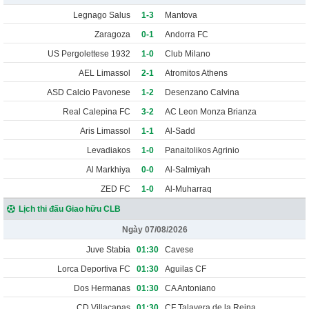
Legnago Salus
1-3
Mantova
Zaragoza
0-1
Andorra FC
US Pergolettese 1932
1-0
Club Milano
AEL Limassol
2-1
Atromitos Athens
ASD Calcio Pavonese
1-2
Desenzano Calvina
Real Calepina FC
3-2
AC Leon Monza Brianza
Aris Limassol
1-1
Al-Sadd
Levadiakos
1-0
Panaitolikos Agrinio
Al Markhiya
0-0
Al-Salmiyah
ZED FC
1-0
Al-Muharraq
Lịch thi đấu Giao hữu CLB
Ngày 07/08/2026
Juve Stabia
01:30
Cavese
Lorca Deportiva FC
01:30
Aguilas CF
Dos Hermanas
01:30
CA Antoniano
CD Villacanas
01:30
CF Talavera de la Reina