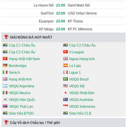
Le Havre Nữ
21:00
Saint Malo Nữ
SudTirol
22:00
USD Virtus Verona
Eyupspor
22:00
KF Tirana
KF Istogu
22:00
KF FC Mitrovica
GIẢI BÓNG ĐÁ HOT NHẤT
Cúp C1 Châu Âu
Cúp C2 Châu Âu
Cúp C3 Châu Âu
V-League
Hạng nhất Việt Nam
Ngoại Hạng Anh
Bundesliga
La Liga
Serie A
Ligue 1
Hạng nhất Anh
VĐQG Brazil
VĐQG Argentina
VĐQG Mỹ
VĐQG Mexico
VĐQG Nhật Bản
VĐQG Hàn Quốc
VĐQG Australia
VĐQG Thái Lan
VĐQG Indonesia
Giao hữu ĐTQG
Giao hữu CLB
Cúp Vô địch Châu lục / Thế giới