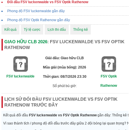
Đối đầu FSV luckenwalde vs FSV Optik Rathenow
Phong độ FSV luckenwalde gần đây
Phong độ FSV Optik Rathenow gần đây
Kết quả
Tỷ lệ cược
Lịch thi đấu
Thống kê
GIAO HỮU CLB 2026
: FSV LUCKENWALDE VS FSV OPTIK
RATHENOW
Giải đấu: Giao hữu CLB
Mùa giải (mùa bóng): 2026
FSV luckenwalde
FSV Optik
Thời gian: 08/7/2026 23:30
Rathenow
Số phút bù giờ:
LỊCH SỬ ĐỐI ĐẦU FSV LUCKENWALDE VS FSV OPTIK
RATHENOW TRƯỚC ĐÂY
Kết quả đối đầu
FSV luckenwalde vs FSV Optik Rathenow
gần đây: Thống kê t
Vì sao thành tích / phong độ đối đầu trước đây giữa 2 đội bóng lại quan trọng?