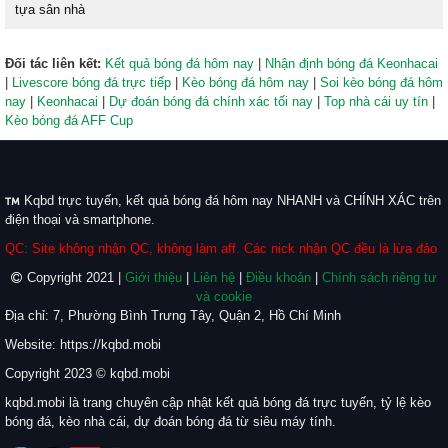
tựa sân nhà
Đối tác liên kết:
Kết quả bóng đá hôm nay
|
Nhận định bóng đá Keonhacai
|
Livescore bóng đá trực tiếp
|
Kèo bóng đá hôm nay
|
Soi kèo bóng đá hôm
nay
|
Keonhacai
|
Dự đoán bóng đá chính xác tối nay
|
Top nhà cái uy tín
|
Kèo bóng đá AFF Cup
Kqbd trực tuyến, kết quả bóng đá hôm nay NHANH và CHÍNH XÁC trên
điện thoại và smartphone.
QC: Site không nhận QC, không làm aff. Các nick nhận QC đều là lừa đảo
Copyright 2021 |
Giới thiệu
|
Liên hệ
|
Điều khoản
|
Chính sách riêng tư
và cookie
Địa chỉ: 7, Phường Bình Trưng Tây, Quận 2, Hồ Chí Minh
Website: https://kqbd.mobi
Copyright 2023 © kqbd.mobi
kqbd.mobi là trang chuyên cập nhật kết quả bóng đá trực tuyến, tỷ lệ kèo
bóng đá, kèo nhà cái, dự đoán bóng đá từ siêu máy tính.