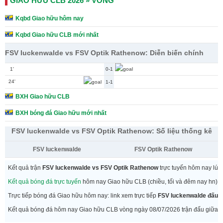
GIAO HỮU CLB 2026 » VÒNG
Kqbd Giao hữu hôm nay
Kqbd Giao hữu CLB mới nhất
FSV luckenwalde vs FSV Optik Rathenow: Diễn biến chính
1'
0-1
24'
1-1
BXH Giao hữu CLB
BXH bóng đá Giao hữu mới nhất
FSV luckenwalde vs FSV Optik Rathenow: Số liệu thống kê
FSV luckenwalde
FSV Optik Rathenow
Kết quả trận
FSV luckenwalde vs FSV Optik Rathenow
trực tuyến hôm nay lú
Kết quả bóng đá trực tuyến
hôm nay Giao hữu CLB (chiều, tối và đêm nay hn): 
Trực tiếp bóng đá Giao hữu hôm nay: link xem trực tiếp
FSV luckenwalde đấu v
Kết quả bóng đá hôm nay Giao hữu CLB vòng ngày 08/07/2026 trận đấu giữa FSV