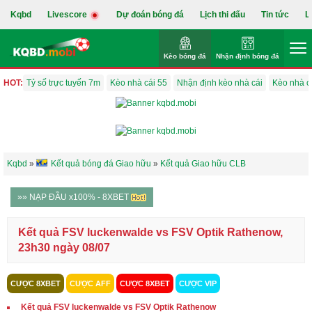
Kqbd
Livescore
Dự đoán bóng đá
Lịch thi đấu
Tin tức
L
Kèo bóng đá
Nhận định bóng đá
HOT:
Tỷ số trực tuyến 7m
Kèo nhà cái 55
Nhận định kèo nhà cái
Kèo nhà c
Kqbd
»
Kết quả bóng đá Giao hữu
»
Kết quả Giao hữu CLB
»» NẠP ĐẦU x100% - 8XBET
Kết quả FSV luckenwalde vs FSV Optik Rathenow,
23h30 ngày 08/07
CƯỢC 8XBET
CƯỢC AFF
CƯỢC 8XBET
CƯỢC VIP
Kết quả FSV luckenwalde vs FSV Optik Rathenow