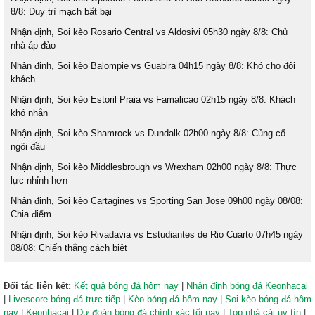
8/8: Duy trì mạch bất bại
Nhận định, Soi kèo Rosario Central vs Aldosivi 05h30 ngày 8/8: Chủ
nhà áp đảo
Nhận định, Soi kèo Balompie vs Guabira 04h15 ngày 8/8: Khó cho đội
khách
Nhận định, Soi kèo Estoril Praia vs Famalicao 02h15 ngày 8/8: Khách
khó nhằn
Nhận định, Soi kèo Shamrock vs Dundalk 02h00 ngày 8/8: Củng cố
ngôi đầu
Nhận định, Soi kèo Middlesbrough vs Wrexham 02h00 ngày 8/8: Thực
lực nhỉnh hơn
Nhận định, Soi kèo Cartagines vs Sporting San Jose 09h00 ngày 08/08:
Chia điểm
Nhận định, Soi kèo Rivadavia vs Estudiantes de Rio Cuarto 07h45 ngày
08/08: Chiến thắng cách biệt
Đối tác liên kết:
Kết quả bóng đá hôm nay
|
Nhận định bóng đá Keonhacai
|
Livescore bóng đá trực tiếp
|
Kèo bóng đá hôm nay
|
Soi kèo bóng đá hôm
nay
|
Keonhacai
|
Dự đoán bóng đá chính xác tối nay
|
Top nhà cái uy tín
|