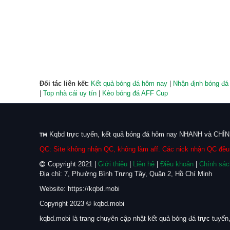
Đối tác liên kết:
Kết quả bóng đá hôm nay
|
Nhận định bóng đá
|
Top nhà cái uy tín
|
Kèo bóng đá AFF Cup
Kqbd trực tuyến, kết quả bóng đá hôm nay NHANH và CHÍNH
QC: Site không nhận QC, không làm aff. Các nick nhận QC đều 
Copyright 2021 |
Giới thiệu
|
Liên hệ
|
Điều khoản
|
Chính sác
Địa chỉ: 7, Phường Bình Trưng Tây, Quận 2, Hồ Chí Minh
Website: https://kqbd.mobi
Copyright 2023 © kqbd.mobi
kqbd.mobi là trang chuyên cập nhật kết quả bóng đá trực tuyến,