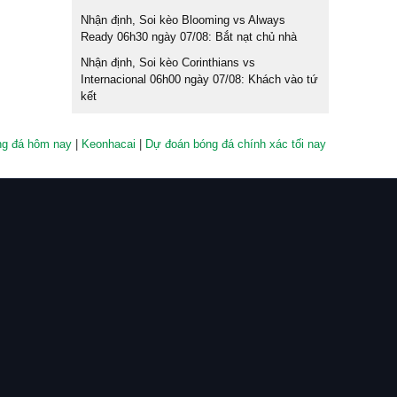
Nhận định, Soi kèo Blooming vs Always
Ready 06h30 ngày 07/08: Bắt nạt chủ nhà
Nhận định, Soi kèo Corinthians vs
Internacional 06h00 ngày 07/08: Khách vào tứ
kết
ng đá hôm nay
|
Keonhacai
|
Dự đoán bóng đá chính xác tối nay