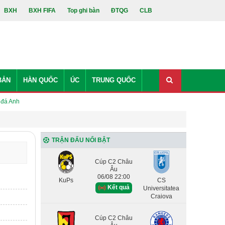
BXH
BXH FIFA
Top ghi bàn
ĐTQG
CLB
BẢN
HÀN QUỐC
ÚC
TRUNG QUỐC
 đá Anh
TRẬN ĐẤU NỔI BẬT
Cúp C2 Châu
Âu
06/08 22:00
KuPs
CS
Kết quả
Universitatea
Craiova
Cúp C2 Châu