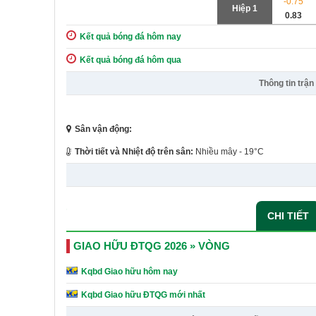
-
0.75
Hiệp 1
0.83
Kết quả bóng đá hôm nay
Kết quả bóng đá hôm qua
Thông tin trậ
Sân vận động:
Thời tiết và Nhiệt độ trên sân:
Nhiều mây - 19°C
CHI TIẾT
GIAO HỮU ĐTQG 2026 » VÒNG
Kqbd Giao hữu hôm nay
Kqbd Giao hữu ĐTQG mới nhất