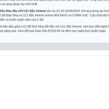
 và rạng sáng nay mới nhất.
Đào Nha đấu với U21 Bắc Ireland
vào lúc 01:30 04/06/2026. Ket qua bong da ho
1 Bồ Đào Nha vs U21 Bắc Ireland online MOI NHAT va CHINH XAC. Cập nhật đội hì
 đấu và huấn luyện viên của 2 đội.
rận đấu giữa U21 Bồ Đào Nha đối đầu với U21 Bắc Ireland: xem trực tiếp kqbd h
rạng sáng mai. Xem kết quả Giao hữu ĐTQG tối và đêm nay: kqbd trực tuyến ngày