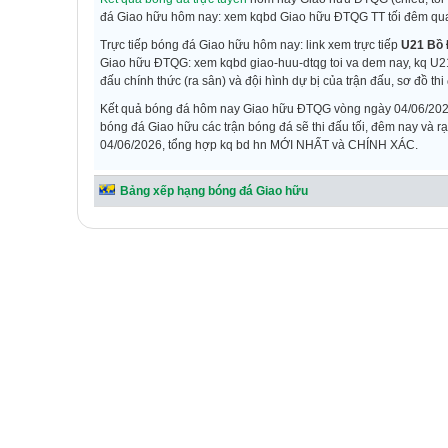
đá Giao hữu hôm nay: xem kqbd Giao hữu ĐTQG TT tối đêm qua
Trực tiếp bóng đá Giao hữu hôm nay: link xem trực tiếp
U21 Bồ 
Giao hữu ĐTQG: xem kqbd giao-huu-dtqg toi va dem nay, kq U2
đấu chính thức (ra sân) và đội hình dự bị của trận đấu, sơ đồ thi
Kết quả bóng đá hôm nay Giao hữu ĐTQG vòng ngày 04/06/2026 t
bóng đá Giao hữu các trận bóng đá sẽ thi đấu tối, đêm nay và 
04/06/2026, tổng hợp kq bd hn MỚI NHẤT và CHÍNH XÁC.
Bảng xếp hạng bóng đá Giao hữu