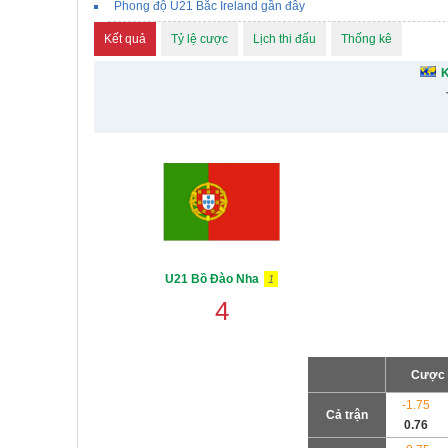
Phong độ U21 Bắc Ireland gần đây
Kết quả
Tỷ lệ cược
Lịch thi đấu
Thống kê
K
U21 Bồ Đào Nha
1
4
Cược 
-
1.75
Cả trận
0.76