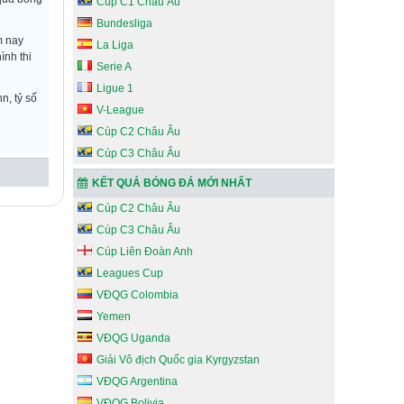
Cúp C1 Châu Âu
Bundesliga
m nay
La Liga
nh thi
Serie A
Ligue 1
n, tỷ số
V-League
Cúp C2 Châu Âu
Cúp C3 Châu Âu
KẾT QUẢ BÓNG ĐÁ MỚI NHẤT
Cúp C2 Châu Âu
Cúp C3 Châu Âu
Cúp Liên Đoàn Anh
Leagues Cup
VĐQG Colombia
Yemen
VĐQG Uganda
Giải Vô địch Quốc gia Kyrgyzstan
VĐQG Argentina
VĐQG Bolivia