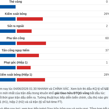
Thẻ vàng
0
Kiểm soát bóng
26
Sút ra ngoài
2
Pha tấn công
60
Tấn công nguy hiểm
37
Phạt góc (Hiệp 1)
1
Kiểm soát bóng (Hiệp 1)
28
ôm nay lúc 04/06/2026 01:30 NHANH và CHÍNH XÁC. Xem lịch thi đấu-KQ tỷ số
U2
iến mới nhất của trận đấu trong khuôn khổ
giải Giao hữu ĐTQG vòng
bắt đầu lúc:
t thời gian trận đấu diễn ra. Tường thuật trực tiếp diễn biến chính, cầu thủ nào ghi
(H1), hiệp 2 (H2) và cả trận (tỷ số full-time FT).
và đêm nay hn): xem trực tiếp kqbd Giao hữu hôm nay và ngày mai. Tổng hợp kết