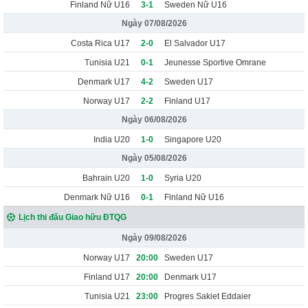
Finland Nữ U16
3-1
Sweden Nữ U16
Ngày 07/08/2026
Costa Rica U17
2-0
El Salvador U17
Tunisia U21
0-1
Jeunesse Sportive Omrane
Denmark U17
4-2
Sweden U17
Norway U17
2-2
Finland U17
Ngày 06/08/2026
India U20
1-0
Singapore U20
Ngày 05/08/2026
Bahrain U20
1-0
Syria U20
Denmark Nữ U16
0-1
Finland Nữ U16
Lịch thi đấu Giao hữu ĐTQG
Ngày 09/08/2026
Norway U17
20:00
Sweden U17
Finland U17
20:00
Denmark U17
Tunisia U21
23:00
Progres Sakiet Eddaier