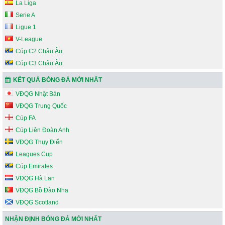
La Liga
Serie A
Ligue 1
V-League
Cúp C2 Châu Âu
Cúp C3 Châu Âu
KẾT QUẢ BÓNG ĐÁ MỚI NHẤT
VĐQG Nhật Bản
VĐQG Trung Quốc
Cúp FA
Cúp Liên Đoàn Anh
VĐQG Thụy Điển
Leagues Cup
Cúp Emirates
VĐQG Hà Lan
VĐQG Bồ Đào Nha
VĐQG Scotland
NHẬN ĐỊNH BÓNG ĐÁ MỚI NHẤT