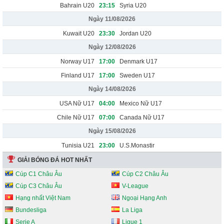
Bahrain U20
23:15
Syria U20
Ngày 11/08/2026
Kuwait U20
23:30
Jordan U20
Ngày 12/08/2026
Norway U17
17:00
Denmark U17
Finland U17
17:00
Sweden U17
Ngày 14/08/2026
USA Nữ U17
04:00
Mexico Nữ U17
Chile Nữ U17
07:00
Canada Nữ U17
Ngày 15/08/2026
Tunisia U21
23:00
U.S.Monastir
GIẢI BÓNG ĐÁ HOT NHẤT
Cúp C1 Châu Âu
Cúp C2 Châu Âu
Cúp C3 Châu Âu
V-League
Hạng nhất Việt Nam
Ngoại Hạng Anh
Bundesliga
La Liga
Serie A
Ligue 1