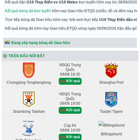
Kết quả trận
U19 Thụy Điển vs U19 Wales
trực tuyến hôm nay lúc 08/06/2026
Kết quả bóng đá trực tuyến
hôm nay Giao hữu ĐTQG (chiều, tối và đêm nay hn)
Trực tiếp bóng đá Giao hữu hôm nay: link xem trực tiếp
U19 Thụy Điển đấu với
Kết quả bóng đá hôm nay Giao hữu ĐTQG vòng ngày 08/06/2026 trận đấu giữa U
Bảng xếp hạng bóng đá Giao hữu
TRẬN ĐẤU NỔI BẬT
VĐQG Trung
Quốc
09/08 18:35
Kết quả
Chongqing Tonglianglong
Shanghai Port
VĐQG Trung
Quốc
09/08 19:00
Kết quả
Shandong Taishan
Tianjin Tigers
Cúp FA
09/08 19:00
Billingshurst
Kết quả