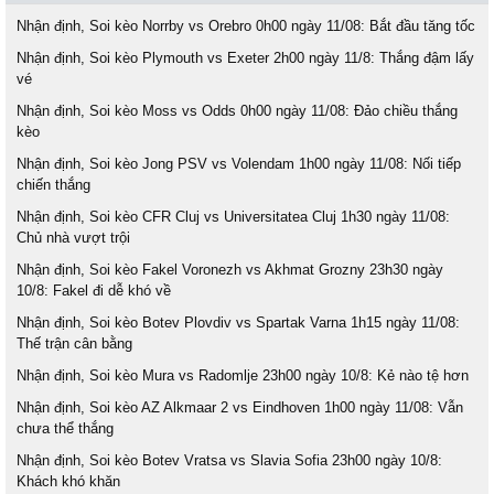
Nhận định, Soi kèo Norrby vs Orebro 0h00 ngày 11/08: Bắt đầu tăng tốc
Nhận định, Soi kèo Plymouth vs Exeter 2h00 ngày 11/8: Thắng đậm lấy
vé
Nhận định, Soi kèo Moss vs Odds 0h00 ngày 11/08: Đảo chiều thắng
kèo
Nhận định, Soi kèo Jong PSV vs Volendam 1h00 ngày 11/08: Nối tiếp
chiến thắng
Nhận định, Soi kèo CFR Cluj vs Universitatea Cluj 1h30 ngày 11/08:
Chủ nhà vượt trội
Nhận định, Soi kèo Fakel Voronezh vs Akhmat Grozny 23h30 ngày
10/8: Fakel đi dễ khó về
Nhận định, Soi kèo Botev Plovdiv vs Spartak Varna 1h15 ngày 11/08:
Thế trận cân bằng
Nhận định, Soi kèo Mura vs Radomlje 23h00 ngày 10/8: Kẻ nào tệ hơn
Nhận định, Soi kèo AZ Alkmaar 2 vs Eindhoven 1h00 ngày 11/08: Vẫn
chưa thể thắng
Nhận định, Soi kèo Botev Vratsa vs Slavia Sofia 23h00 ngày 10/8:
Khách khó khăn