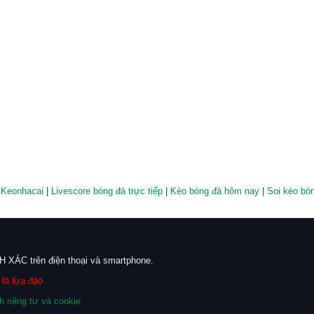
 Keonhacai
|
Livescore bóng đá trực tiếp
|
Kèo bóng đá hôm nay
|
Soi kèo bó
 XÁC trên điện thoại và smartphone.
là lừa đảo
h riêng tư và cookie