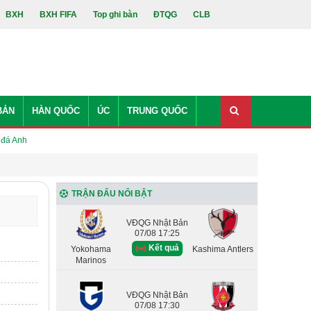
BXH
BXH FIFA
Top ghi bàn
ĐTQG
CLB
BẢN
HÀN QUỐC
ÚC
TRUNG QUỐC
 đá Anh
TRẬN ĐẤU NỔI BẬT
VĐQG Nhật Bản
07/08 17:25
Kết quả
Yokohama
Kashima Antlers
Marinos
VĐQG Nhật Bản
07/08 17:30