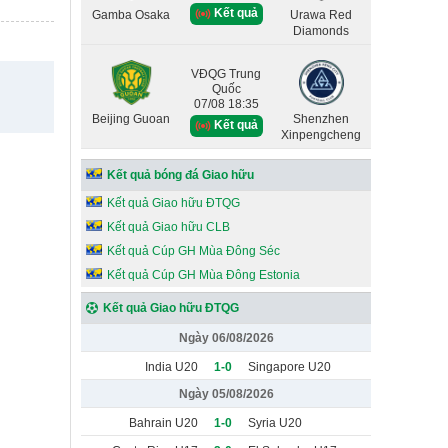
Kết quả
Gamba Osaka
Urawa Red
Diamonds
VĐQG Trung
Quốc
07/08 18:35
Beijing Guoan
Shenzhen
Kết quả
Xinpengcheng
Kết quả bóng đá Giao hữu
Kết quả Giao hữu ĐTQG
Kết quả Giao hữu CLB
Kết quả Cúp GH Mùa Đông Séc
Kết quả Cúp GH Mùa Đông Estonia
Kết quả Giao hữu ĐTQG
Ngày 06/08/2026
India U20
1-0
Singapore U20
Ngày 05/08/2026
Bahrain U20
1-0
Syria U20