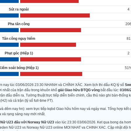
Sút ra ngoài
4
Pha tấn công
20
Tấn công nguy hiểm
81
Phạt góc (Hiệp 1)
2
Kiểm soát bóng (Hiệp 1)
51
ôm nay lúc 03/06/2026 23:30 NHANH và CHÍNH XÁC. Xem lịch thi đấu-KQ tỷ số
Sw
mới nhất của trận đấu trong khuôn khổ
giải Giao hữu ĐTQG vòng
bắt đầu lúc:
03/06/
rận đấu diễn ra. Tường thuật trực tiếp diễn biến chính, cầu thủ nào ghi bàn-thống kê
2) và cả trận (tỷ số full-time FT).
và đêm nay hn): xem trực tiếp kqbd Giao hữu hôm nay và ngày mai. Tổng hợp kết
 và rạng sáng nay mới nhất.
Nữ U23 đấu với Norway Nữ U23
vào lúc 23:30 03/06/2026. Ket qua bong da ho
weden Nữ U23 vs Norway Nữ U23 online MOI NHAT va CHINH XAC. Cập nhật đội hì