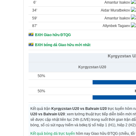
6'
Amantur Isakov
34'
Aidar Muratbekov
59'
Amantur Isakov
87'
Altynbek Tagaev
BXH Giao hữu ĐTQG
BXH bóng đá Giao hữu mới nhất
Kyrgyzstan U2
Kyrgyzstan U20
50%
50%
Kết quả trận
Kyrgyzstan U20 vs Bahrain U20
trực tuyến hôm n
U20 vs Bahrain U20
: xem tường thuật trực tiếp diễn biến mới 
sẽ được cập nhật liên tục 24h (LIVE) trong suốt thời gian trận đấ
bóng, số cú sút nguy hiểm và bdkq tỷ số hiệp 1 (H1), hiệp 2 (H2) v
Kết quả bóng đá trực tuyến
hôm nay Giao hữu ĐTQG (chiều, tối 