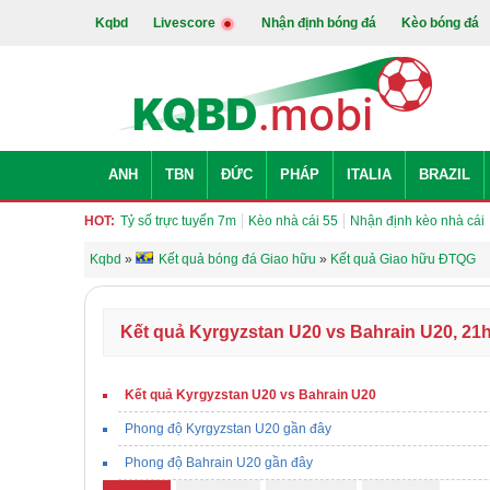
Kqbd
Livescore
Nhận định bóng đá
Kèo bóng đá
ANH
TBN
ĐỨC
PHÁP
ITALIA
BRAZIL
HOT:
Tỷ số trực tuyến 7m
Kèo nhà cái 55
Nhận định kèo nhà cái
Kqbd
»
Kết quả bóng đá Giao hữu
»
Kết quả Giao hữu ĐTQG
Kết quả Kyrgyzstan U20 vs Bahrain U20, 21
Kết quả Kyrgyzstan U20 vs Bahrain U20
Phong độ Kyrgyzstan U20 gần đây
Phong độ Bahrain U20 gần đây