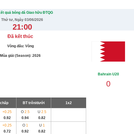
ết quả bóng đá Giao hữu ĐTQG
Thứ tư, Ngày 03/06/2026
21:00
Đã kết thúc
Vòng đấu: Vòng
Mùa giải (Season): 2026
Bahrain U20
0
chấp
BT trên/dưới
1x2
+
0.25
O
2.5
U
2.5
0.92
0.94
0.82
+
0.25
O
1
U
1
0.72
0.92
0.82