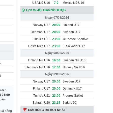
USA Nữ U16
7-0
Mexico Nữ U16
Lịch thi đấu Giao hữu ĐTQG
Ngày 07/08/2026
Norway U17
20:00
Finland U17
Denmark U17
20:00
Sweden U17
Tunisia U21
23:00
Jeunesse Sportive
Omrane
Costa Rica U17
23:00
El Salvador U17
Ngày 08/08/2026
Finland Nữ U16
16:00
Sweden Nữ U16
%
Denmark Nữ U16
17:00
Norway Nữ U16
Ngày 09/08/2026
%
Norway U17
20:00
Sweden U17
Finland U17
20:00
Denmark U17
stan
6 21:00
Tunisia U21
23:00
Progres Sakiet
ệ cầm
Eddaier
Bahrain U20
23:15
Syria U20
GIẢI BÓNG ĐÁ HOT NHẤT
 quả bóng