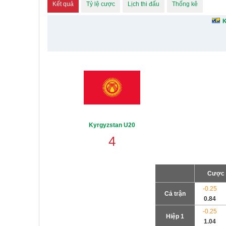
Kết quả
Tỷ lệ cược
Lịch thi đấu
Thống kê
K
Kyrgyzstan U20
4
Cược 
-
0.25
Cả trận
0.84
-
0.25
Hiệp 1
1.04