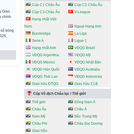
Cúp C1 Châu Âu
Cúp C2 Châu Âu
y Giao
Cúp C3 Châu Âu
V-League
u chính
Hạng nhất Việt
Nam
Ngoại Hạng Anh
 số bóng
Bundesliga
La Liga
2026,
Serie A
Ligue 1
Hạng nhất Anh
VĐQG Brazil
VĐQG Argentina
VĐQG Mỹ
VĐQG Mexico
VĐQG Nhật Bản
VĐQG Hàn Quốc
VĐQG Australia
VĐQG Thái Lan
VĐQG Indonesia
Giao hữu ĐTQG
Giao hữu CLB
Cúp Vô địch Châu lục / Thế giới
Thế giới
Đông Nam Á
Châu Âu
Châu Á
Nam Mỹ
Bắc-Trung Mỹ
Châu Phi
Châu Đại Dương
Giao hữu