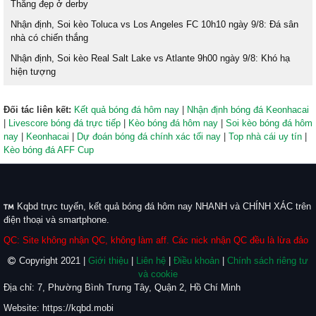
Thắng đẹp ở derby
Nhận định, Soi kèo Toluca vs Los Angeles FC 10h10 ngày 9/8: Đá sân
nhà có chiến thắng
Nhận định, Soi kèo Real Salt Lake vs Atlante 9h00 ngày 9/8: Khó hạ
hiện tượng
Đối tác liên kết:
Kết quả bóng đá hôm nay
|
Nhận định bóng đá Keonhacai
|
Livescore bóng đá trực tiếp
|
Kèo bóng đá hôm nay
|
Soi kèo bóng đá hôm
nay
|
Keonhacai
|
Dự đoán bóng đá chính xác tối nay
|
Top nhà cái uy tín
|
Kèo bóng đá AFF Cup
Kqbd trực tuyến, kết quả bóng đá hôm nay NHANH và CHÍNH XÁC trên
điện thoại và smartphone.
QC: Site không nhận QC, không làm aff. Các nick nhận QC đều là lừa đảo
Copyright 2021 |
Giới thiệu
|
Liên hệ
|
Điều khoản
|
Chính sách riêng tư
và cookie
Địa chỉ: 7, Phường Bình Trưng Tây, Quận 2, Hồ Chí Minh
Website: https://kqbd.mobi