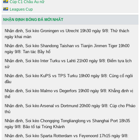
Cúp C1 Châu Âu nữ
Leagues Cup
NHẬN ĐỊNH BÓNG ĐÁ MỚI NHẤT
Nhận định, Soi kèo Groningen vs Utrecht 19h30 ngày 9/8: Thử thách
ngày khai màn
Nhận định, Soi kèo Shandong Taishan vs Tianjin Jinmen Tiger 19h00
ngày 9/8: Tan tác Bầy hổ
Nhận định, Soi kèo Inter Turku vs Lahti 21h00 ngày 9/8: Điểm tựa lịch
sử
Nhận định, Soi kèo KuPS vs TPS Turku 19h00 ngày 9/8: Củng cố ngôi
đầu
Nhận định, Soi kèo Malmo vs Degerfors 19h00 ngày 9/8: Khẳng định vị
thế
Nhận định, Soi kèo Arsenal vs Dortmund 20h00 ngày 9/8: Cúp cho Pháo
thủ
Nhận định, Soi kèo Chongqing Tonglianglong vs Shanghai Port 18h35
ngày 9/8: Bão tố tại Trùng Khánh
Nhận định, Soi kèo Sparta Rotterdam vs Feyenoord 17h15 ngày 9/8: