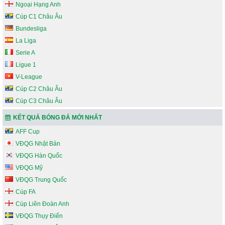
Ngoại Hạng Anh
Cúp C1 Châu Âu
Bundesliga
La Liga
Serie A
Ligue 1
V-League
Cúp C2 Châu Âu
Cúp C3 Châu Âu
KẾT QUẢ BÓNG ĐÁ MỚI NHẤT
AFF Cup
VĐQG Nhật Bản
VĐQG Hàn Quốc
VĐQG Mỹ
VĐQG Trung Quốc
Cúp FA
Cúp Liên Đoàn Anh
VĐQG Thụy Điển