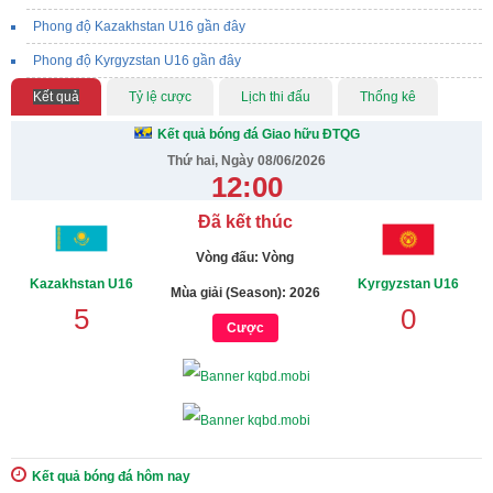
Phong độ Kazakhstan U16 gần đây
Phong độ Kyrgyzstan U16 gần đây
Kết quả
Tỷ lệ cược
Lịch thi đấu
Thống kê
Kết quả bóng đá Giao hữu ĐTQG
Thứ hai, Ngày 08/06/2026
12:00
Đã kết thúc
Vòng đấu: Vòng
Kazakhstan U16
Kyrgyzstan U16
Mùa giải (Season): 2026
5
0
Cược
Kết quả bóng đá hôm nay