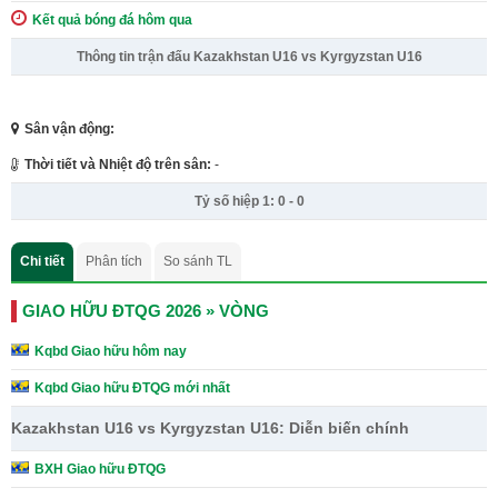
Kết quả bóng đá hôm qua
Thông tin trận đấu Kazakhstan U16 vs Kyrgyzstan U16
Sân vận động:
Thời tiết và Nhiệt độ trên sân:
-
Tỷ số hiệp 1:
0
-
0
Chi tiết
Phân tích
So sánh TL
GIAO HỮU ĐTQG 2026 » VÒNG
Kqbd Giao hữu hôm nay
Kqbd Giao hữu ĐTQG mới nhất
Kazakhstan U16 vs Kyrgyzstan U16: Diễn biến chính
BXH Giao hữu ĐTQG