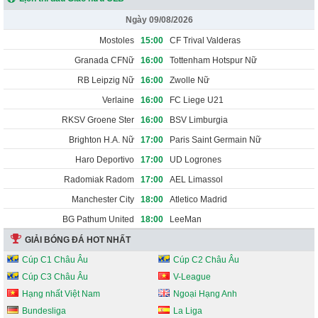
Ngày 09/08/2026
Mostoles
15:00
CF Trival Valderas
Granada CFNữ
16:00
Tottenham Hotspur Nữ
RB Leipzig Nữ
16:00
Zwolle Nữ
Verlaine
16:00
FC Liege U21
RKSV Groene Ster
16:00
BSV Limburgia
Brighton H.A. Nữ
17:00
Paris Saint Germain Nữ
Haro Deportivo
17:00
UD Logrones
Radomiak Radom
17:00
AEL Limassol
Manchester City
18:00
Atletico Madrid
BG Pathum United
18:00
LeeMan
GIẢI BÓNG ĐÁ HOT NHẤT
Cúp C1 Châu Âu
Cúp C2 Châu Âu
Cúp C3 Châu Âu
V-League
Hạng nhất Việt Nam
Ngoại Hạng Anh
Bundesliga
La Liga