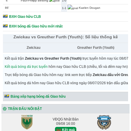
4'
Paul-Philipp Besong
1-0
86'
Kaelen Dougan
1-1
BXH Giao hữu CLB
BXH bóng đá Giao hữu mới nhất
Zwickau vs Greuther Furth (Youth): Số liệu thống kê
Zwickau
Greuther Furth (Youth)
Kết quả trận
Zwickau vs Greuther Furth (Youth)
trực tuyến hôm nay lúc 08/07
Kết quả bóng đá trực tuyến
hôm nay Giao hữu CLB (chiều, tối và đêm nay hn): 
Trực tiếp bóng đá Giao hữu hôm nay: link xem trực tiếp
Zwickau đấu với Greuth
Kết quả bóng đá hôm nay Giao hữu CLB vòng ngày 08/07/2026 trận đấu giữa Zwi
Bảng xếp hạng bóng đá Giao hữu
TRẬN ĐẤU NỔI BẬT
VĐQG Nhật Bản
09/08 16:00
Kết quả