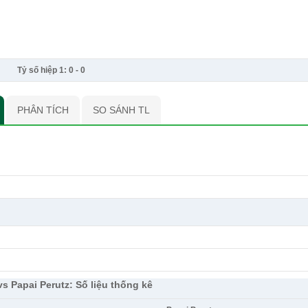
Tỷ số hiệp 1:
0
-
0
PHÂN TÍCH
SO SÁNH TL
s Papai Perutz: Số liệu thống kê