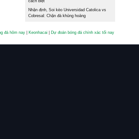
cách biệt
Nhận định, Soi kèo Universidad Catolica vs
Cobresal: Chặn đà khủng hoảng
ng đá hôm nay
|
Keonhacai
|
Dự đoán bóng đá chính xác tối nay