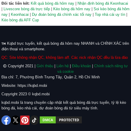
Đối tác liên kết:
Kết quả bóng đá hôm nay
|
Nhận định bóng đá Keonhacai
|
Livescore bóng đá trực tiếp
|
Kèo bóng đá hôm nay
|
Soi kèo bóng đá hôm
nay
|
Keonhacai
|
Dự đoán bóng đá chính xác tối nay
|
Top nhà cái uy tín
|
Kèo bóng đá AFF Cup
Kqbd trực tuyến, kết quả bóng đá hôm nay NHANH và CHÍNH XÁC trên
điện thoại và smartphone.
QC: Site không nhận QC, không làm aff. Các nick nhận QC đều là lừa đảo
Copyright 2021 |
Giới thiệu
|
Liên hệ
|
Điều khoản
|
Chính sách riêng tư
và cookie
Địa chỉ: 7, Phường Bình Trưng Tây, Quận 2, Hồ Chí Minh
Website: https://kqbd.mobi
Copyright 2023 © kqbd.mobi
kqbd.mobi là trang chuyên cập nhật kết quả bóng đá trực tuyến, tỷ lệ kèo
bóng đá, kèo nhà cái, dự đoán bóng đá từ siêu máy tính.