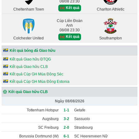
08/08 23:30
Kết quả
Cheltenham Town
Charlton Athletic
Cúp Liên Đoàn
Anh
08/08 23:30
Kết quả
Colchester United
Southampton
Kết quả bóng đá Giao hữu
Kết quả Giao hữu ĐTQG
Kết quả Giao hữu CLB
Kết quả Cúp GH Mùa Đông Séc
Kết quả Cúp GH Mùa Đông Estonia
Kết quả Giao hữu CLB
Ngày 08/08/2026
Tottenham Hotspur
1-1
Getafe
Augsburg
3-2
Sassuolo
SC Freiburg
2-0
Strasbourg
Borussia Dortmund (W)
6-1
SC Heerenveen Nữ