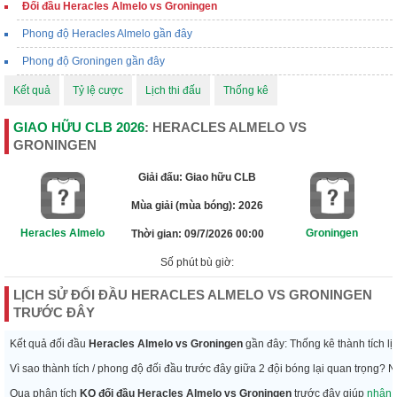
Đối đầu Heracles Almelo vs Groningen
Phong độ Heracles Almelo gần đây
Phong độ Groningen gần đây
Kết quả
Tỷ lệ cược
Lịch thi đấu
Thống kê
GIAO HỮU CLB 2026
: HERACLES ALMELO VS
GRONINGEN
Giải đấu: Giao hữu CLB
Mùa giải (mùa bóng): 2026
Heracles Almelo
Groningen
Thời gian: 09/7/2026 00:00
Số phút bù giờ:
LỊCH SỬ ĐỐI ĐẦU HERACLES ALMELO VS GRONINGEN
TRƯỚC ĐÂY
Kết quả đối đầu
Heracles Almelo vs Groningen
gần đây: Thống kê thành tích l
Vì sao thành tích / phong độ đối đầu trước đây giữa 2 đội bóng lại quan trọng?
Qua phân tích
KQ đối đầu Heracles Almelo vs Groningen
trước đây giúp
nhận 