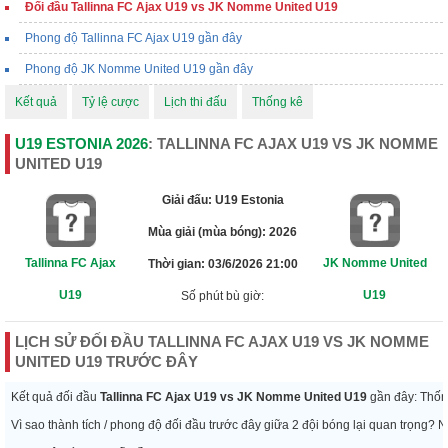
Đối đầu Tallinna FC Ajax U19 vs JK Nomme United U19
Phong độ Tallinna FC Ajax U19 gần đây
Phong độ JK Nomme United U19 gần đây
Kết quả
Tỷ lệ cược
Lịch thi đấu
Thống kê
U19 ESTONIA 2026
: TALLINNA FC AJAX U19 VS JK NOMME
UNITED U19
Giải đấu: U19 Estonia
Mùa giải (mùa bóng): 2026
Tallinna FC Ajax
JK Nomme United
Thời gian: 03/6/2026 21:00
U19
U19
Số phút bù giờ:
LỊCH SỬ ĐỐI ĐẦU TALLINNA FC AJAX U19 VS JK NOMME
UNITED U19 TRƯỚC ĐÂY
Kết quả đối đầu
Tallinna FC Ajax U19 vs JK Nomme United U19
gần đây: Thống
Vì sao thành tích / phong độ đối đầu trước đây giữa 2 đội bóng lại quan trọng?