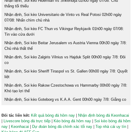
Nhận định, Soi kèo Hibernian vs Shkendija 02h00 ngày 07/08: Chủ
thắng tối thiểu
Nhận định, Soi kèo Universitario de Vinto vs Real Potosi 02h00 ngày
07/08: Nhấn chìm chủ nhà
Nhận định, Soi kèo FC Thun vs Vikingur Reykjavik 01h00 ngày 07/08:
Tin vào cửa dưới
Nhận định, Soi kèo Beitar Jerusalem vs Austria Vienna 00h30 ngày 7/8:
Chủ nhà thất thế
Nhận định, Soi kèo Zalgiris Vilnius vs Hajduk Split 00h00 ngày 7/8: Đôi
co
Nhận định, Soi kèo Sheriff Tiraspol vs St. Gallen 00h00 ngày 7/8: Quyết
liệt
Nhận định, Soi kèo Rakow Czestochowa vs Hammarby 00h00 ngày 7/8:
Khó tạo lợi thế
Nhận định, Soi kèo Goteborg vs K.A.A. Gent 00h00 ngày 7/8: Giằng co
Đối tác liên kết:
Kết quả bóng đá hôm nay
|
Nhận định bóng đá Keonhacai
|
Livescore bóng đá trực tiếp
|
Kèo bóng đá hôm nay
|
Soi kèo bóng đá hôm
nay
|
Keonhacai
|
Dự đoán bóng đá chính xác tối nay
|
Top nhà cái uy tín
|