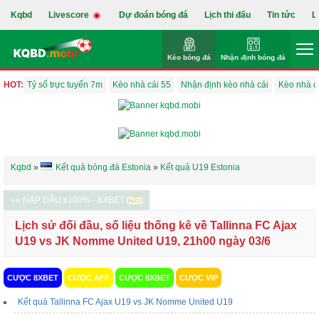
Kqbd
Livescore
Dự đoán bóng đá
Lịch thi đấu
Tin tức
L
Kèo bóng đá
Nhận định bóng đá
HOT:
Tỷ số trực tuyến 7m
Kèo nhà cái 55
Nhận định kèo nhà cái
Kèo nhà c
Kqbd
»
Kết quả bóng đá Estonia
»
Kết quả U19 Estonia
»» NẠP ĐẦU x100% - 8XBET
Lịch sử đối đầu, số liệu thống kê về Tallinna FC Ajax
U19 vs JK Nomme United U19, 21h00 ngày 03/6
CƯỢC 8XBET
CƯỢC AFF
CƯỢC 8XBET
CƯỢC VIP
Kết quả Tallinna FC Ajax U19 vs JK Nomme United U19