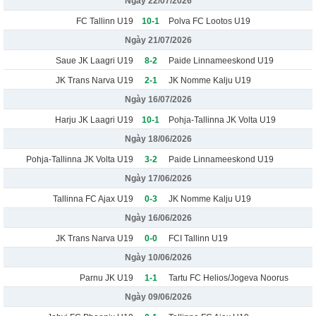
Ngày 22/07/2026
FC Tallinn U19
10-1
Polva FC Lootos U19
Ngày 21/07/2026
Saue JK Laagri U19
8-2
Paide Linnameeskond U19
JK Trans Narva U19
2-1
JK Nomme Kalju U19
Ngày 16/07/2026
Harju JK Laagri U19
10-1
Pohja-Tallinna JK Volta U19
Ngày 18/06/2026
Pohja-Tallinna JK Volta U19
3-2
Paide Linnameeskond U19
Ngày 17/06/2026
Tallinna FC Ajax U19
0-3
JK Nomme Kalju U19
Ngày 16/06/2026
JK Trans Narva U19
0-0
FCI Tallinn U19
Ngày 10/06/2026
Parnu JK U19
1-1
Tartu FC Helios/Jogeva Noorus
96 U19
Ngày 09/06/2026