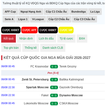
Tường thuật tỷ số KQ VĐQG Nga và BĐKQ Cúp Nga của các trận vòng tứ kết, bán k
AFF Cup
Ngoại Hạng Anh
Cúp C1 Châu Âu
Bundesliga
La Liga
Serie A
Ligue 1
V-League
Cúp C2 Châu Âu
Cúp C3 Châu Âu
CƯỢC 8XBET
CƯỢC AFF
CƯỢC 8XBET
CƯỢC VIP
Kết quả
Nhận định
Lịch thi đấu
Tỷ lệ cược
BXH
Top ghi bàn
Thống kê
Danh sách CLB
KẾT QUẢ CÚP QUỐC GIA NGA MÙA GIẢI 2026-2027
FC Krasnodar
Terek Grozny
06/08 00:45
1
-
1
Pen [5-4]
Zenit St. Petersburg
Baltika Kaliningrad
06/08 00:45
1
-
0
Spartak Moscow
Gazovik Orenburg
05/08 22:30
5
-
1
Fakel
Dynamo Moscow
05/08 22:30
0
-
1
Lokomotiv Moscow
CSKA Moscow
05/08 00:45
1
-
1