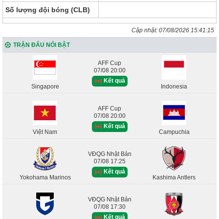
Số lượng đội bóng (CLB)
Cập nhật:
07/08/2026 15:41:15
TRẬN ĐẤU NỔI BẬT
AFF Cup
07/08 20:00
Kết quả
Singapore
Indonesia
AFF Cup
07/08 20:00
Kết quả
Việt Nam
Campuchia
VĐQG Nhật Bản
07/08 17:25
Kết quả
Yokohama Marinos
Kashima Antlers
VĐQG Nhật Bản
07/08 17:30
Kết quả