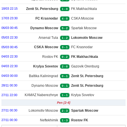
Zenit St. Petersburg
FK Makhachkala
18/03 22:15
1
-
0
FC Krasnodar
CSKA Moscow
17/03 23:30
4
-
0
Dynamo Moscow
Spartak Moscow
06/03 00:45
5
-
2
Arsenal Tula
Lokomotiv Moscow
05/03 22:30
1
-
2
CSKA Moscow
FC Krasnodar
05/03 00:45
3
-
1
Rostov FK
FK Makhachkala
04/03 22:30
0
-
2
Krylya Sovetov
Gazovik Orenburg
04/03 22:30
2
-
0
Baltika Kaliningrad
Zenit St. Petersburg
04/03 00:00
0
-
1
Dynamo Moscow
Zenit St. Petersburg
28/11 00:30
0
-
1
KAMAZ Naberezhnye
Krylya Sovetov
27/11 22:00
1
-
1
Pen [2-4]
Chelny
Lokomotiv Moscow
Spartak Moscow
27/11 00:30
2
-
3
Neftekhimik
Rostov FK
27/11 00:30
1
-
3