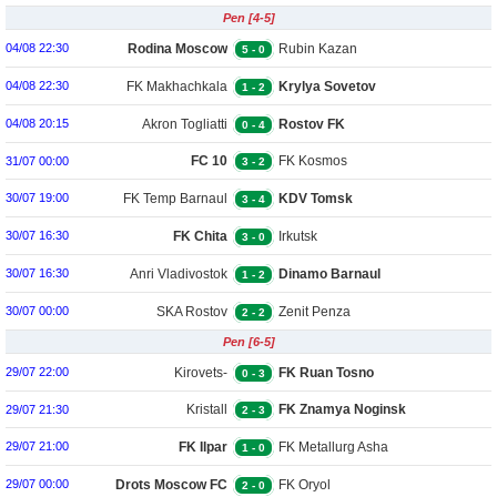
Pen [4-5]
Rodina Moscow
Rubin Kazan
04/08 22:30
5
-
0
FK Makhachkala
Krylya Sovetov
04/08 22:30
1
-
2
Akron Togliatti
Rostov FK
04/08 20:15
0
-
4
FC 10
FK Kosmos
31/07 00:00
3
-
2
Dolgoprudny
FK Temp Barnaul
KDV Tomsk
30/07 19:00
3
-
4
FK Chita
Irkutsk
30/07 16:30
3
-
0
Anri Vladivostok
Dinamo Barnaul
30/07 16:30
1
-
2
SKA Rostov
Zenit Penza
30/07 00:00
2
-
2
Pen [6-5]
Kirovets-
FK Ruan Tosno
29/07 22:00
0
-
3
Voskhozhdenie
Kristall
FK Znamya Noginsk
29/07 21:30
2
-
3
FK Ilpar
FK Metallurg Asha
29/07 21:00
1
-
0
Drots Moscow FC
FK Oryol
29/07 00:00
2
-
0