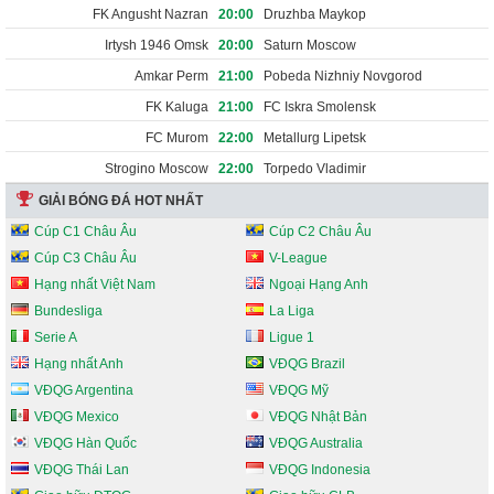
FK Angusht Nazran
20:00
Druzhba Maykop
Irtysh 1946 Omsk
20:00
Saturn Moscow
Amkar Perm
21:00
Pobeda Nizhniy Novgorod
FK Kaluga
21:00
FC Iskra Smolensk
FC Murom
22:00
Metallurg Lipetsk
Strogino Moscow
22:00
Torpedo Vladimir
GIẢI BÓNG ĐÁ HOT NHẤT
Cúp C1 Châu Âu
Cúp C2 Châu Âu
Cúp C3 Châu Âu
V-League
Hạng nhất Việt Nam
Ngoại Hạng Anh
Bundesliga
La Liga
Serie A
Ligue 1
Hạng nhất Anh
VĐQG Brazil
VĐQG Argentina
VĐQG Mỹ
VĐQG Mexico
VĐQG Nhật Bản
VĐQG Hàn Quốc
VĐQG Australia
VĐQG Thái Lan
VĐQG Indonesia