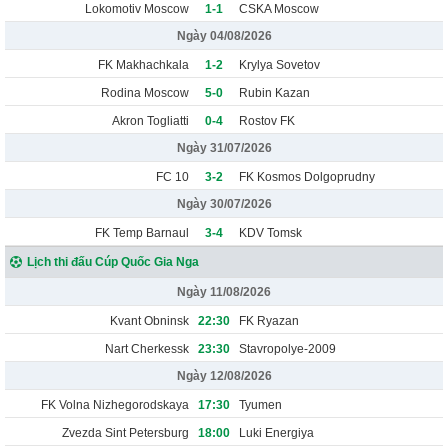
Lokomotiv Moscow
1-1
CSKA Moscow
Ngày 04/08/2026
FK Makhachkala
1-2
Krylya Sovetov
Rodina Moscow
5-0
Rubin Kazan
Akron Togliatti
0-4
Rostov FK
Ngày 31/07/2026
FC 10
3-2
FK Kosmos Dolgoprudny
Ngày 30/07/2026
FK Temp Barnaul
3-4
KDV Tomsk
Lịch thi đấu Cúp Quốc Gia Nga
Ngày 11/08/2026
Kvant Obninsk
22:30
FK Ryazan
Nart Cherkessk
23:30
Stavropolye-2009
Ngày 12/08/2026
FK Volna Nizhegorodskaya
17:30
Tyumen
Zvezda Sint Petersburg
18:00
Luki Energiya