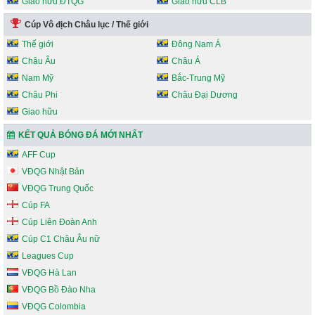
Giao hữu ĐTQG
Giao hữu CLB
Cúp Vô địch Châu lục / Thế giới
Thế giới
Đông Nam Á
Châu Âu
Châu Á
Nam Mỹ
Bắc-Trung Mỹ
Châu Phi
Châu Đại Dương
Giao hữu
KẾT QUẢ BÓNG ĐÁ MỚI NHẤT
AFF Cup
VĐQG Nhật Bản
VĐQG Trung Quốc
Cúp FA
Cúp Liên Đoàn Anh
Cúp C1 Châu Âu nữ
Leagues Cup
VĐQG Hà Lan
VĐQG Bồ Đào Nha
VĐQG Colombia