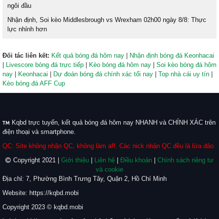
ngôi đầu
Nhận định, Soi kèo Middlesbrough vs Wrexham 02h00 ngày 8/8: Thực
lực nhỉnh hơn
Đối tác liên kết:
Kết quả bóng đá hôm nay
|
Nhận định bóng đá Keonhacai
|
Livescore bóng đá trực tiếp
|
Kèo bóng đá hôm nay
|
Soi kèo bóng đá hôm
nay
|
Keonhacai
|
Dự đoán bóng đá chính xác tối nay
|
Top nhà cái uy tín
|
Kèo bóng đá AFF Cup
Kqbd trực tuyến, kết quả bóng đá hôm nay NHANH và CHÍNH XÁC trên
điện thoại và smartphone.
QC: Site không nhận QC, không làm aff. Các nick nhận QC đều là lừa đảo
Copyright 2021 |
Giới thiệu
|
Liên hệ
|
Điều khoản
|
Chính sách riêng tư
và cookie
Địa chỉ: 7, Phường Bình Trưng Tây, Quận 2, Hồ Chí Minh
Website: https://kqbd.mobi
Copyright 2023 © kqbd.mobi