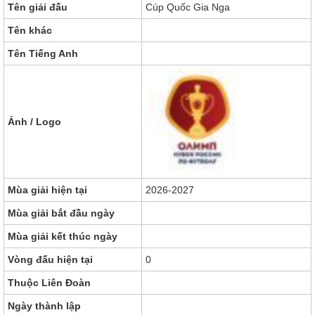
Nizhnekamsk
Tên giải đấu
Cúp Quốc Gia Nga
Tên khác
Tên Tiếng Anh
Ảnh / Logo
Mùa giải hiện tại
2026-2027
Mùa giải bắt đầu ngày
Mùa giải kết thúc ngày
Vòng đấu hiện tại
0
Thuộc Liên Đoàn
Ngày thành lập