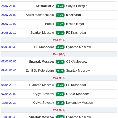
Kristall MEZ
Salyut-Energia
28/07 23:00
3
-
0
Borisoglebsk
Belgorod
Anzhi Makhachkala
Izberbash
28/07 21:00
1
-
5
Bomik
Broke Boys
28/07 19:00
1
-
2
Spartak Moscow
FC Krasnodar
24/05 22:10
1
-
1
Pen [4-3]
FC Krasnodar
Dynamo Moscow
08/05 00:30
0
-
0
Pen [6-5]
Spartak Moscow
CSKA Moscow
07/05 00:00
1
-
0
Zenit St. Petersburg
Spartak Moscow
09/04 00:45
0
-
0
Pen [6-7]
Dynamo Moscow
FC Krasnodar
08/04 22:15
0
-
0
Krylya Sovetov
CSKA Moscow
07/04 22:00
2
-
5
Krylya Sovetov
Lokomotiv Moscow
19/03 22:30
2
-
2
Pen [5-4]
Spartak Moscow
Dynamo Moscow
19/03 00:45
1
-
0