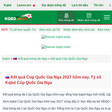
Kqbd
Livescore
Dự đoán bóng đá
Lịch thi đấu
Tin tức
L
Kèo bóng đá
Nhận định bóng đá
HOT:
Tỷ số trực tuyến 7m
Kèo nhà cái 55
Nhận định kèo nhà cái
Kèo nhà c
Kqbd
»
Kết quả bóng đá Nga
»
Kết quả Cúp Quốc Gia Nga
»» NẠP ĐẦU x100% - 8XBET
Kết quả Cúp Quốc Gia Nga 2027 hôm nay, Tỷ số
Kqbd Cúp Quốc Gia Nga
Kết quả bóng đá Cúp Quốc Gia Nga hôm nay: tổng hợp kqbđ Nga mới nhất, cập n
Xem kqbd Cúp Quốc Gia Nga hôm nay 2027 vòng đấu 0: trực tiếp kq bd VĐQG Nga
Giải bóng đá Cúp Quốc Gia Nga có tên Tiếng Anh là Cúp Quốc Gia Nga và là gi