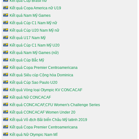
Kết quả Cúp Brasil nữ
Kết quả Copa America nữ U19
Kết quả Nam Mỹ Games
Kết quả Cúp C1 Nam Mỹ nữ
Kết quả Cúp U20 Nam Mỹ nữ
Kết quả U17 Nam Mỹ
Kết quả Cúp C1 Nam Mỹ U20
Kết quả Nam Mỹ Games (nữ)
Kết quả Cúp Bắc Mỹ
Kết quả Copa Premier Centroamericana
Kết quả Siêu cúp Cộng hòa Dominica
Kết quả Cúp Sao Paulo U20
Kết quả Vòng loại Olympic KV CONCACAF
Kết quả Nữ CONCACAF
Kết quả CONCACAF,CFU Women's Challenge Series
Kết quả CONCACAF Women Under 20
Kết quả Vô địch Bãi biển Châu Mỹ latinh 2019
Kết quả Copa Premier Centroamericana
Kết quả Nữ Olympic Nam Mĩ