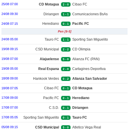
CD Motagua
Cibao FC
25/08 07:00
2
-
0
Diriangen
Comunicaciones BsAs
24/08 09:30
1
-
1
Herediano
Pacific FC
24/08 07:15
0
-
1
Pen [6-5]
Tauro FC
Sporting San Miguelito
24/08 05:00
1
-
1
CSD Municipal
CD Olimpia
19/08 09:15
2
-
2
Alajuelense
Alianza FC (PAN)
19/08 07:00
5
-
0
Real Espana
Cartagines Deportiva
19/08 05:00
2
-
0
SA
Hankook Verdes
Alianza San Salvador
18/08 09:00
0
-
2
Cibao FC
CD Motagua
18/08 07:05
0
-
1
Pacific FC
Herediano
17/08 09:00
0
-
1
C.S.D.
Diriangen
17/08 07:00
0
-
1
Comunicaciones
Sporting San Miguelito
Tauro FC
17/08 05:05
0
-
1
CSD Municipal
Atletico Vega Real
05/08 09:15
5
-
0