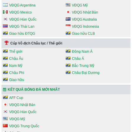
VĐQG Argentina
VĐQG Mỹ
VĐQG Mexico
VĐQG Nhật Bản
VĐQG Hàn Quốc
VĐQG Australia
VĐQG Thái Lan
VĐQG Indonesia
Giao hữu ĐTQG
Giao hữu CLB
Cúp Vô địch Châu lục / Thế giới
Thế giới
Đông Nam Á
Châu Âu
Châu Á
Nam Mỹ
Bắc-Trung Mỹ
Châu Phi
Châu Đại Dương
Giao hữu
KẾT QUẢ BÓNG ĐÁ MỚI NHẤT
AFF Cup
VĐQG Nhật Bản
VĐQG Hàn Quốc
VĐQG Mỹ
VĐQG Trung Quốc