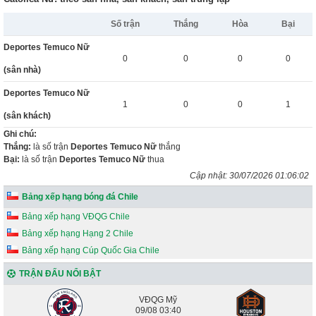
Số trận
Thắng
Hòa
Bại
Deportes Temuco Nữ
0
0
0
0
(sân nhà)
Deportes Temuco Nữ
1
0
0
1
(sân khách)
Ghi chú:
Thắng:
là số trận
Deportes Temuco Nữ
thắng
Bại:
là số trận
Deportes Temuco Nữ
thua
Cập nhật:
30/07/2026 01:06:02
Bảng xếp hạng bóng đá Chile
Bảng xếp hạng VĐQG Chile
Bảng xếp hạng Hạng 2 Chile
Bảng xếp hạng Cúp Quốc Gia Chile
TRẬN ĐẤU NỔI BẬT
VĐQG Mỹ
09/08 03:40