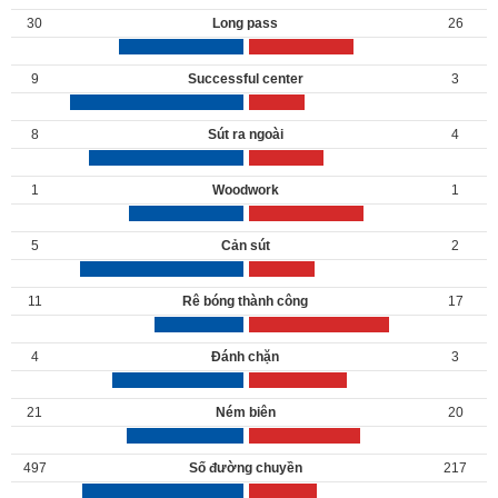
30
Long pass
26
9
Successful center
3
8
Sút ra ngoài
4
1
Woodwork
1
5
Cản sút
2
11
Rê bóng thành công
17
4
Đánh chặn
3
21
Ném biên
20
497
Số đường chuyền
217