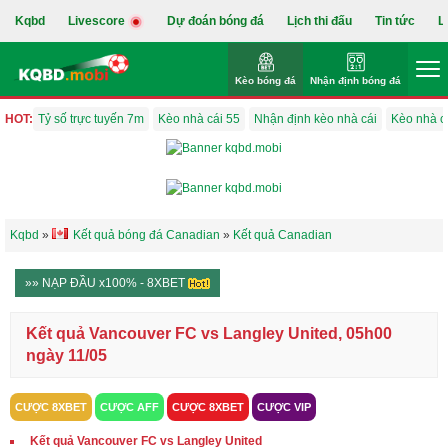
Kqbd
Livescore
Dự đoán bóng đá
Lịch thi đấu
Tin tức
L
Kèo bóng đá
Nhận định bóng đá
HOT:
Tỷ số trực tuyến 7m
Kèo nhà cái 55
Nhận định kèo nhà cái
Kèo nhà c
Kqbd
»
Kết quả bóng đá Canadian
»
Kết quả Canadian
»» NẠP ĐẦU x100% - 8XBET
Kết quả Vancouver FC vs Langley United, 05h00
ngày 11/05
CƯỢC 8XBET
CƯỢC AFF
CƯỢC 8XBET
CƯỢC VIP
Kết quả Vancouver FC vs Langley United