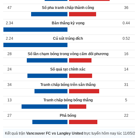
47
Số pha tranh chấp thành công
36
2.34
Bàn thắng kỳ vọng
0.44
2.24
Cú sút trúng đích
0.52
28
Số lần chạm bóng trong vòng cấm đối phương
16
24
Số quả tạt chính xác
14
34
Tranh chấp bóng trên sân thắng
31
13
Tranh chấp bóng bổng thắng
5
27
Phá bóng
22
Kết quả trận
Vancouver FC vs Langley United
trực tuyến hôm nay lúc 11/05/2