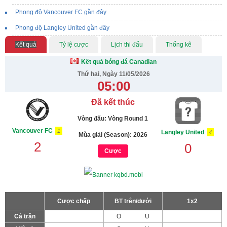
Phong độ Vancouver FC gần đây
Phong độ Langley United gần đây
Kết quả
Tỷ lệ cược
Lịch thi đấu
Thống kê
Kết quả bóng đá Canadian
Thứ hai, Ngày 11/05/2026
05:00
Đã kết thúc
Vòng đấu: Vòng Round 1
Vancouver FC
1
Langley United
4
Mùa giải (Season): 2026
2
0
Cược
Cược chấp
BT trên/dưới
1x2
Cả trận
O
U