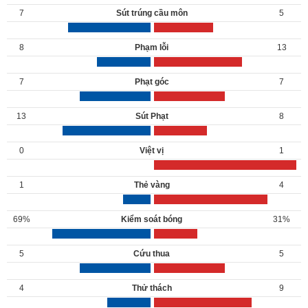
7
Sút trúng cầu môn
5
8
Phạm lỗi
13
7
Phạt góc
7
13
Sút Phạt
8
0
Việt vị
1
1
Thẻ vàng
4
69%
Kiểm soát bóng
31%
5
Cứu thua
5
4
Thử thách
9