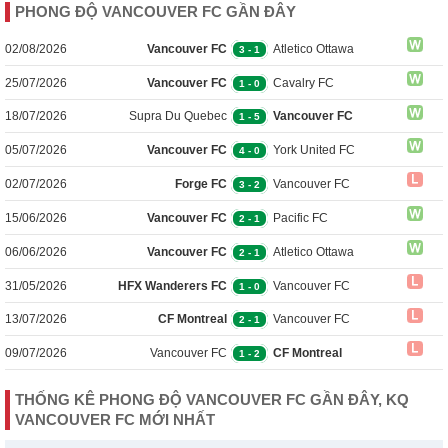
PHONG ĐỘ VANCOUVER FC GẦN ĐÂY
02/08/2026
Vancouver FC
Atletico Ottawa
3
-
1
25/07/2026
Vancouver FC
Cavalry FC
1
-
0
18/07/2026
Supra Du Quebec
Vancouver FC
1
-
5
05/07/2026
Vancouver FC
York United FC
4
-
0
02/07/2026
Forge FC
Vancouver FC
3
-
2
15/06/2026
Vancouver FC
Pacific FC
2
-
1
06/06/2026
Vancouver FC
Atletico Ottawa
2
-
1
31/05/2026
HFX Wanderers FC
Vancouver FC
1
-
0
13/07/2026
CF Montreal
Vancouver FC
2
-
1
09/07/2026
Vancouver FC
CF Montreal
1
-
2
THỐNG KÊ PHONG ĐỘ VANCOUVER FC GẦN ĐÂY, KQ
VANCOUVER FC MỚI NHẤT