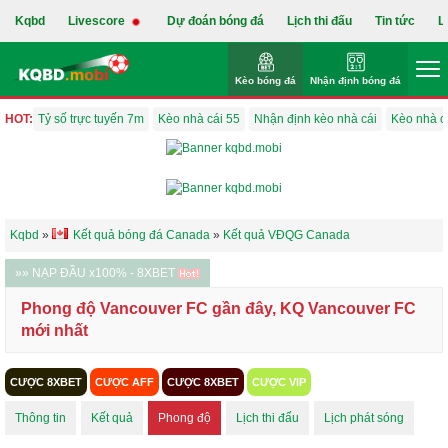
Kqbd
Livescore
Dự đoán bóng đá
Lịch thi đấu
Tin tức
L
Kèo bóng đá
Nhận định bóng đá
HOT:
Tỷ số trực tuyến 7m
Kèo nhà cái 55
Nhận định kèo nhà cái
Kèo nhà c
Kqbd
»
Kết quả bóng đá Canada
»
Kết quả VĐQG Canada
»» NẠP ĐẦU x100% - 8XBET
Phong độ Vancouver FC gần đây, KQ Vancouver FC
mới nhất
CƯỢC 8XBET
CƯỢC AFF
CƯỢC 8XBET
CƯỢC VIP
Thông tin
Kết quả
Phong độ
Lịch thi đấu
Lịch phát sóng