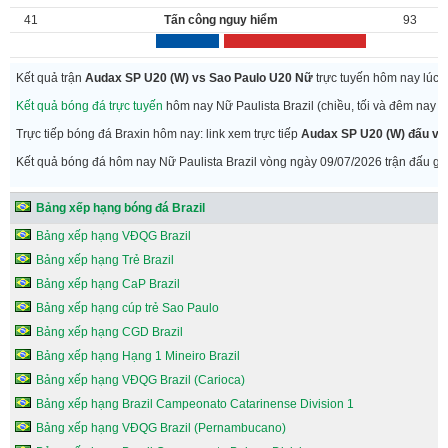
41
Tấn công nguy hiểm
93
Kết quả trận
Audax SP U20 (W) vs Sao Paulo U20 Nữ
trực tuyến hôm nay lúc
Kết quả bóng đá trực tuyến
hôm nay Nữ Paulista Brazil (chiều, tối và đêm nay 
Trực tiếp bóng đá Braxin hôm nay: link xem trực tiếp
Audax SP U20 (W) đấu vớ
Kết quả bóng đá hôm nay Nữ Paulista Brazil vòng ngày 09/07/2026 trận đấu giữ
Bảng xếp hạng bóng đá Brazil
Bảng xếp hạng VĐQG Brazil
Bảng xếp hạng Trẻ Brazil
Bảng xếp hạng CaP Brazil
Bảng xếp hạng cúp trẻ Sao Paulo
Bảng xếp hạng CGD Brazil
Bảng xếp hạng Hạng 1 Mineiro Brazil
Bảng xếp hạng VĐQG Brazil (Carioca)
Bảng xếp hạng Brazil Campeonato Catarinense Division 1
Bảng xếp hạng VĐQG Brazil (Pernambucano)