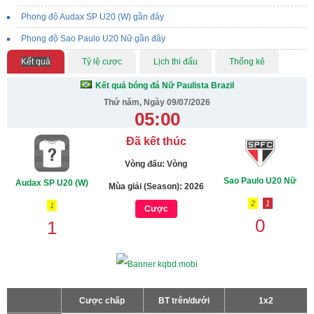
Phong độ Audax SP U20 (W) gần đây
Phong độ Sao Paulo U20 Nữ gần đây
Kết quả
Tỷ lệ cược
Lịch thi đấu
Thống kê
Kết quả bóng đá Nữ Paulista Brazil
Thứ năm, Ngày 09/07/2026
05:00
Đã kết thúc
Vòng đấu: Vòng
Sao Paulo U20 Nữ
Audax SP U20 (W)
Mùa giải (Season): 2026
2
1
1
Cược
0
1
Cược chấp
BT trên/dưới
1x2