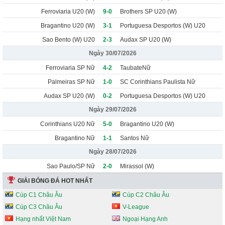
Ferroviaria U20 (W)
9-0
Brothers SP U20 (W)
Bragantino U20 (W)
3-1
Portuguesa Desportos (W) U20
Sao Bento (W) U20
2-3
Audax SP U20 (W)
Ngày 30/07/2026
Ferroviaria SP Nữ
4-2
TaubateNữ
Palmeiras SP Nữ
1-0
SC Corinthians Paulista Nữ
Audax SP U20 (W)
0-2
Portuguesa Desportos (W) U20
Ngày 29/07/2026
Corinthians U20 Nữ
5-0
Bragantino U20 (W)
Bragantino Nữ
1-1
Santos Nữ
Ngày 28/07/2026
Sao Paulo/SP Nữ
2-0
Mirassol (W)
GIẢI BÓNG ĐÁ HOT NHẤT
Cúp C1 Châu Âu
Cúp C2 Châu Âu
Cúp C3 Châu Âu
V-League
Hạng nhất Việt Nam
Ngoại Hạng Anh