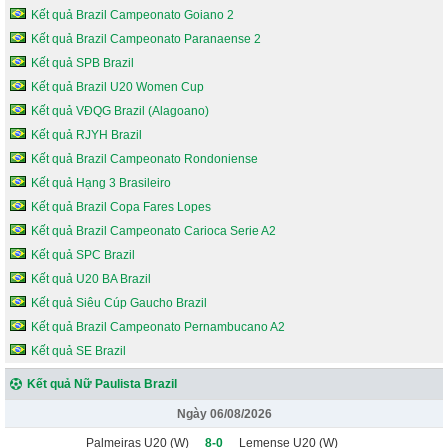
Kết quả Brazil Campeonato Goiano 2
Kết quả Brazil Campeonato Paranaense 2
Kết quả SPB Brazil
Kết quả Brazil U20 Women Cup
Kết quả VĐQG Brazil (Alagoano)
Kết quả RJYH Brazil
Kết quả Brazil Campeonato Rondoniense
Kết quả Hạng 3 Brasileiro
Kết quả Brazil Copa Fares Lopes
Kết quả Brazil Campeonato Carioca Serie A2
Kết quả SPC Brazil
Kết quả U20 BA Brazil
Kết quả Siêu Cúp Gaucho Brazil
Kết quả Brazil Campeonato Pernambucano A2
Kết quả SE Brazil
Kết quả Nữ Paulista Brazil
Ngày 06/08/2026
Palmeiras U20 (W)
8-0
Lemense U20 (W)