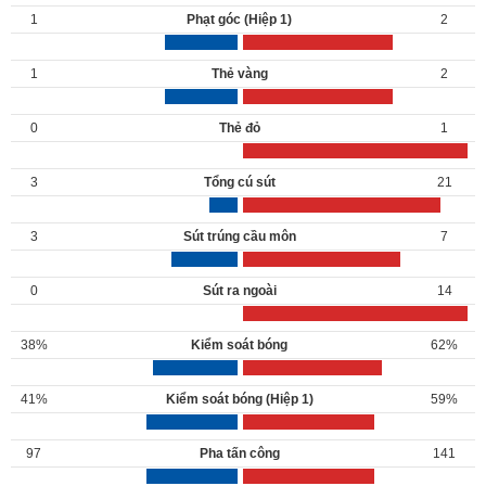
1
Phạt góc (Hiệp 1)
2
1
Thẻ vàng
2
0
Thẻ đỏ
1
3
Tổng cú sút
21
3
Sút trúng cầu môn
7
0
Sút ra ngoài
14
38%
Kiểm soát bóng
62%
41%
Kiểm soát bóng (Hiệp 1)
59%
97
Pha tấn công
141