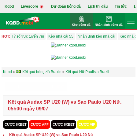
Kqbd
Livescore
Dự đoán bóng đá
Lịch thi đấu
Tin tức
L
Kèo bóng đá
Nhận định bóng đá
HOT:
Tỷ số trực tuyến 7m
Kèo nhà cái 55
Nhận định kèo nhà cái
Kèo nhà c
Kqbd
»
Kết quả bóng đá Braxin
»
Kết quả Nữ Paulista Brazil
»» NẠP ĐẦU x100% - 8XBET
Kết quả Audax SP U20 (W) vs Sao Paulo U20 Nữ,
05h00 ngày 09/07
CƯỢC 8XBET
CƯỢC AFF
CƯỢC 8XBET
CƯỢC VIP
Kết quả Audax SP U20 (W) vs Sao Paulo U20 Nữ