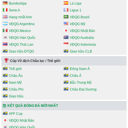
Bundesliga
La Liga
Serie A
Ligue 1
Hạng nhất Anh
VĐQG Brazil
VĐQG Argentina
VĐQG Mỹ
VĐQG Mexico
VĐQG Nhật Bản
VĐQG Hàn Quốc
VĐQG Australia
VĐQG Thái Lan
VĐQG Indonesia
Giao hữu ĐTQG
Giao hữu CLB
Cúp Vô địch Châu lục / Thế giới
Thế giới
Đông Nam Á
Châu Âu
Châu Á
Nam Mỹ
Bắc-Trung Mỹ
Châu Phi
Châu Đại Dương
Giao hữu
KẾT QUẢ BÓNG ĐÁ MỚI NHẤT
AFF Cup
VĐQG Nhật Bản
VĐQG Hàn Quốc