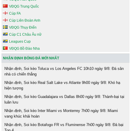
VĐQG Trung Quốc
Cúp FA
Cúp Liên Đoàn Anh
VĐQG Thụy Điển
Cúp C1 Châu Âu nữ
Leagues Cup
VĐQG Bồ Đào Nha
NHẬN ĐỊNH BÓNG ĐÁ MỚI NHẤT
Nhận định, Soi kèo Toluca vs Los Angeles FC 10h10 ngày 9/8: Đá sân
nhà có chiến thắng
Nhận định, Soi kèo Real Salt Lake vs Atlante 9h00 ngày 9/8: Khó hạ
hiện tượng
Nhận định, Soi kèo Guadalajara vs Dallas 8h00 ngày 9/8: Thành-bại tại
luân lưu
Nhận định, Soi kèo Inter Miami vs Monterrey 7h00 ngày 9/8: Miami
vang khúc khải hoàn
Nhận định, Soi kèo Botafogo FR vs Fluminense 7h00 ngày 9/8: Đả bại
Top 4