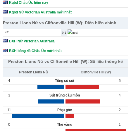
Kqbd Châu Úc hôm nay
Kqbd Nữ Victorian Australia mới nhất
Preston Lions Nữ vs Cliftonville Hill (W): Diễn biến chính
43'
0-1
BXH Nữ Victorian Australia
BXH bóng đá Châu Úc mới nhất
Preston Lions Nữ vs Cliftonville Hill (W): Số liệu thống kê
Preston Lions Nữ
Cliftonville Hill (W)
4
Tổng cú sút
5
3
Sút trúng cầu môn
4
11
Phạt góc
2
0
Thẻ vàng
1