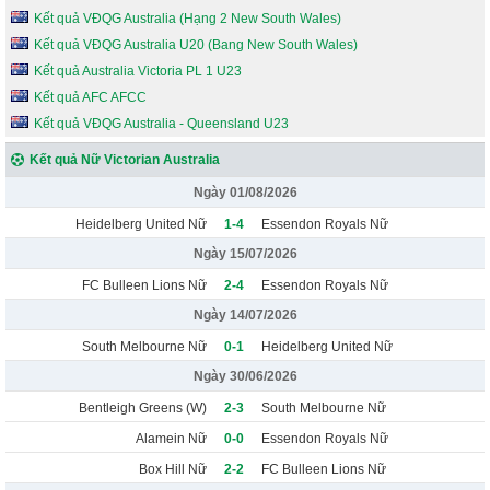
Kết quả VĐQG Australia (Hạng 2 New South Wales)
Kết quả VĐQG Australia U20 (Bang New South Wales)
Kết quả Australia Victoria PL 1 U23
Kết quả AFC AFCC
Kết quả VĐQG Australia - Queensland U23
Kết quả Nữ Victorian Australia
Ngày 01/08/2026
Heidelberg United Nữ
1-4
Essendon Royals Nữ
Ngày 15/07/2026
FC Bulleen Lions Nữ
2-4
Essendon Royals Nữ
Ngày 14/07/2026
South Melbourne Nữ
0-1
Heidelberg United Nữ
Ngày 30/06/2026
Bentleigh Greens (W)
2-3
South Melbourne Nữ
Alamein Nữ
0-0
Essendon Royals Nữ
Box Hill Nữ
2-2
FC Bulleen Lions Nữ