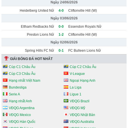
Ngày 24/06/2026
Heidelberg United Nữ
4-0
Cliftonville Hill (W)
Ngày 03/06/2026
Eltham Redbacks Nữ
0-0
Essendon Royals Nữ
Preston Lions Nữ
1-2
Cliftonville Hill (W)
Ngày 02/06/2026
Spring Hills FC Nữ
0-1
FC Bulleen Lions Nữ
GIẢI BÓNG ĐÁ HOT NHẤT
Cúp C1 Châu Âu
Cúp C2 Châu Âu
Cúp C3 Châu Âu
V-League
Hạng nhất Việt Nam
Ngoại Hạng Anh
Bundesliga
La Liga
Serie A
Ligue 1
Hạng nhất Anh
VĐQG Brazil
VĐQG Argentina
VĐQG Mỹ
VĐQG Mexico
VĐQG Nhật Bản
VĐQG Hàn Quốc
VĐQG Australia