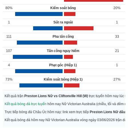
80%
Kiểm soát bóng
20%
1
Sút ra ngoài
1
111
Pha tấn công
33
107
Tấn công nguy hiểm
21
4
Phạt góc (Hiệp 1)
1
73%
Kiểm soát bóng (Hiệp 1)
27%
Kết quả trận
Preston Lions Nữ vs Cliftonville Hill (W)
trực tuyến hôm nay lúc 
Kết quả bóng đá trực tuyến
hôm nay Nữ Victorian Australia (chiều, tối và đêm 
Trực tiếp bóng đá Châu Úc hôm nay: link xem trực tiếp
Preston Lions Nữ đấu với
Kết quả bóng đá hôm nay Nữ Victorian Australia vòng ngày 03/06/2026 trận đấu 