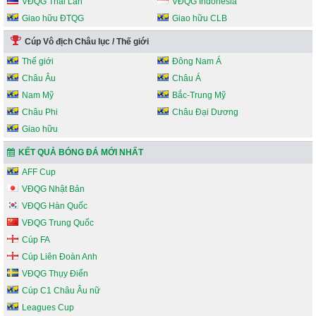
VĐQG Thái Lan
VĐQG Indonesia
Giao hữu ĐTQG
Giao hữu CLB
Cúp Vô địch Châu lục / Thế giới
Thế giới
Đông Nam Á
Châu Âu
Châu Á
Nam Mỹ
Bắc-Trung Mỹ
Châu Phi
Châu Đại Dương
Giao hữu
KẾT QUẢ BÓNG ĐÁ MỚI NHẤT
AFF Cup
VĐQG Nhật Bản
VĐQG Hàn Quốc
VĐQG Trung Quốc
Cúp FA
Cúp Liên Đoàn Anh
VĐQG Thụy Điển
Cúp C1 Châu Âu nữ
Leagues Cup