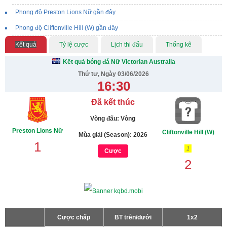
Phong độ Preston Lions Nữ gần đây
Phong độ Cliftonville Hill (W) gần đây
Kết quả
Tỷ lệ cược
Lịch thi đấu
Thống kê
Kết quả bóng đá Nữ Victorian Australia
Thứ tư, Ngày 03/06/2026
16:30
Đã kết thúc
Vòng đấu: Vòng
Preston Lions Nữ
Cliftonville Hill (W)
Mùa giải (Season): 2026
1
1
Cược
2
Cược chấp
BT trên/dưới
1x2