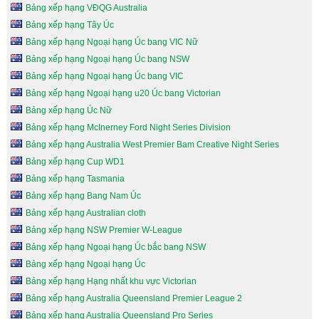
Bảng xếp hạng VĐQG Australia
Bảng xếp hạng Tây Úc
Bảng xếp hạng Ngoại hạng Úc bang VIC Nữ
Bảng xếp hạng Ngoại hạng Úc bang NSW
Bảng xếp hạng Ngoại hạng Úc bang VIC
Bảng xếp hạng Ngoại hạng u20 Úc bang Victorian
Bảng xếp hạng Úc Nữ
Bảng xếp hạng McInerney Ford Night Series Division
Bảng xếp hạng Australia West Premier Bam Creative Night Series
Bảng xếp hạng Cup WD1
Bảng xếp hạng Tasmania
Bảng xếp hạng Bang Nam Úc
Bảng xếp hạng Australian cloth
Bảng xếp hạng NSW Premier W-League
Bảng xếp hạng Ngoại hạng Úc bắc bang NSW
Bảng xếp hạng Ngoại hạng Úc
Bảng xếp hạng Hạng nhất khu vực Victorian
Bảng xếp hạng Australia Queensland Premier League 2
Bảng xếp hạng Australia Queensland Pro Series