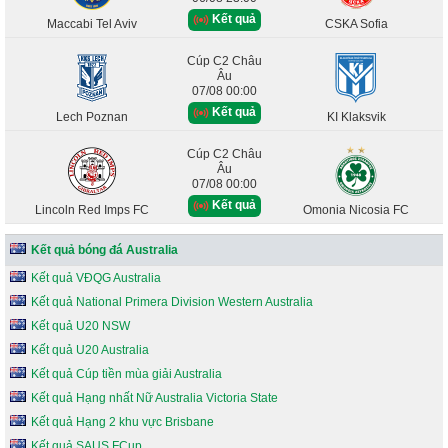
Kết quả
Maccabi Tel Aviv
CSKA Sofia
Cúp C2 Châu
Âu
07/08 00:00
Kết quả
Lech Poznan
KI Klaksvik
Cúp C2 Châu
Âu
07/08 00:00
Kết quả
Lincoln Red Imps FC
Omonia Nicosia FC
Kết quả bóng đá Australia
Kết quả VĐQG Australia
Kết quả National Primera Division Western Australia
Kết quả U20 NSW
Kết quả U20 Australia
Kết quả Cúp tiền mùa giải Australia
Kết quả Hạng nhất Nữ Australia Victoria State
Kết quả Hạng 2 khu vực Brisbane
Kết quả SAUS FCup