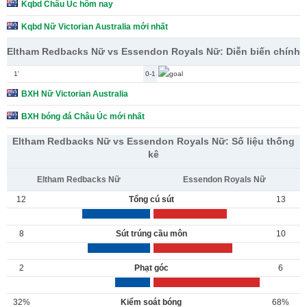
Kqbd Châu Úc hôm nay
Kqbd Nữ Victorian Australia mới nhất
Eltham Redbacks Nữ vs Essendon Royals Nữ: Diễn biến chính
1'
0-1
BXH Nữ Victorian Australia
BXH bóng đá Châu Úc mới nhất
Eltham Redbacks Nữ vs Essendon Royals Nữ: Số liệu thống
kê
Eltham Redbacks Nữ
Essendon Royals Nữ
12
Tổng cú sút
13
8
Sút trúng cầu môn
10
2
Phạt góc
6
32%
Kiểm soát bóng
68%