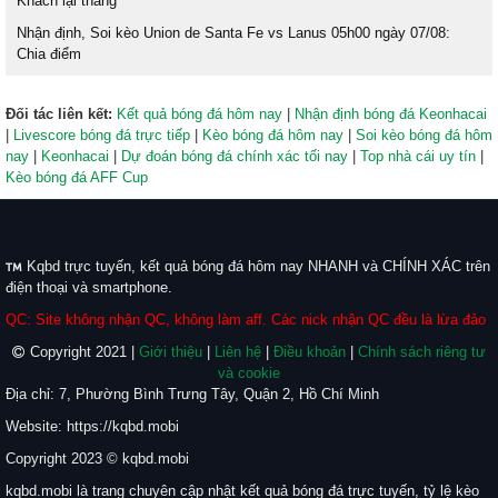
Khách lại thắng
Nhận định, Soi kèo Union de Santa Fe vs Lanus 05h00 ngày 07/08:
Chia điểm
Đối tác liên kết:
Kết quả bóng đá hôm nay
|
Nhận định bóng đá Keonhacai
|
Livescore bóng đá trực tiếp
|
Kèo bóng đá hôm nay
|
Soi kèo bóng đá hôm
nay
|
Keonhacai
|
Dự đoán bóng đá chính xác tối nay
|
Top nhà cái uy tín
|
Kèo bóng đá AFF Cup
Kqbd trực tuyến, kết quả bóng đá hôm nay NHANH và CHÍNH XÁC trên
điện thoại và smartphone.
QC: Site không nhận QC, không làm aff. Các nick nhận QC đều là lừa đảo
Copyright 2021 |
Giới thiệu
|
Liên hệ
|
Điều khoản
|
Chính sách riêng tư
và cookie
Địa chỉ: 7, Phường Bình Trưng Tây, Quận 2, Hồ Chí Minh
Website: https://kqbd.mobi
Copyright 2023 © kqbd.mobi
kqbd.mobi là trang chuyên cập nhật kết quả bóng đá trực tuyến, tỷ lệ kèo