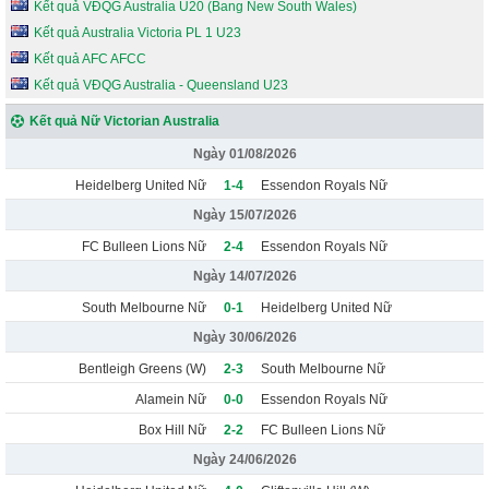
Kết quả VĐQG Australia U20 (Bang New South Wales)
Kết quả Australia Victoria PL 1 U23
Kết quả AFC AFCC
Kết quả VĐQG Australia - Queensland U23
Kết quả Nữ Victorian Australia
Ngày 01/08/2026
Heidelberg United Nữ
1-4
Essendon Royals Nữ
Ngày 15/07/2026
FC Bulleen Lions Nữ
2-4
Essendon Royals Nữ
Ngày 14/07/2026
South Melbourne Nữ
0-1
Heidelberg United Nữ
Ngày 30/06/2026
Bentleigh Greens (W)
2-3
South Melbourne Nữ
Alamein Nữ
0-0
Essendon Royals Nữ
Box Hill Nữ
2-2
FC Bulleen Lions Nữ
Ngày 24/06/2026