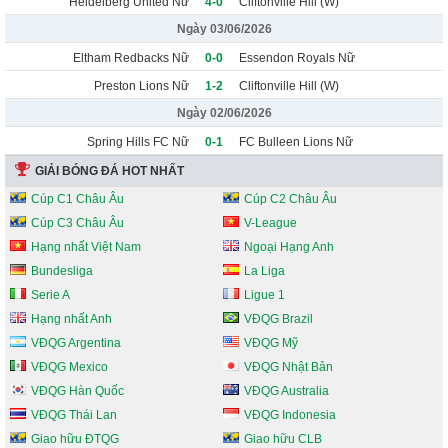
Heidelberg United Nữ
4-0
Cliftonville Hill (W)
Ngày 03/06/2026
Eltham Redbacks Nữ
0-0
Essendon Royals Nữ
Preston Lions Nữ
1-2
Cliftonville Hill (W)
Ngày 02/06/2026
Spring Hills FC Nữ
0-1
FC Bulleen Lions Nữ
GIẢI BÓNG ĐÁ HOT NHẤT
Cúp C1 Châu Âu
Cúp C2 Châu Âu
Cúp C3 Châu Âu
V-League
Hạng nhất Việt Nam
Ngoại Hạng Anh
Bundesliga
La Liga
Serie A
Ligue 1
Hạng nhất Anh
VĐQG Brazil
VĐQG Argentina
VĐQG Mỹ
VĐQG Mexico
VĐQG Nhật Bản
VĐQG Hàn Quốc
VĐQG Australia
VĐQG Thái Lan
VĐQG Indonesia
Giao hữu ĐTQG
Giao hữu CLB