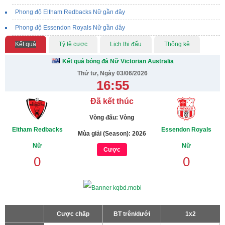
Phong độ Eltham Redbacks Nữ gần đây
Phong độ Essendon Royals Nữ gần đây
Kết quả
Tỷ lệ cược
Lịch thi đấu
Thống kê
Kết quả bóng đá Nữ Victorian Australia
Thứ tư, Ngày 03/06/2026
16:55
Đã kết thúc
Vòng đấu: Vòng
Eltham Redbacks
Essendon Royals
Mùa giải (Season): 2026
Nữ
Nữ
Cược
0
0
Cược chấp
BT trên/dưới
1x2