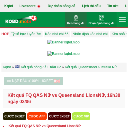
Kqbd
Livescore
Dự đoán bóng đá
Lịch thi đấu
Tin tức
L
Kèo bóng đá
Nhận định bóng đá
HOT:
Tỷ số trực tuyến 7m
Kèo nhà cái 55
Nhận định kèo nhà cái
Kèo nhà c
Kqbd
»
Kết quả bóng đá Châu Úc
»
Kết quả Queensland Australia Nữ
»» NẠP ĐẦU x100% - 8XBET
Kết quả FQ QAS Nữ vs Queensland LionsNữ, 16h30
ngày 03/06
CƯỢC 8XBET
CƯỢC AFF
CƯỢC 8XBET
CƯỢC VIP
Kết quả FQ QAS Nữ vs Queensland LionsNữ