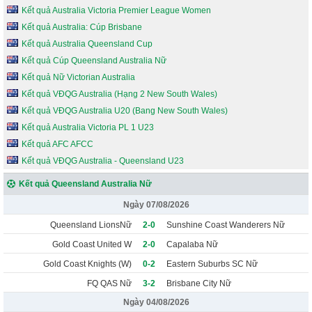
Kết quả Australia Victoria Premier League Women
Kết quả Australia: Cúp Brisbane
Kết quả Australia Queensland Cup
Kết quả Cúp Queensland Australia Nữ
Kết quả Nữ Victorian Australia
Kết quả VĐQG Australia (Hạng 2 New South Wales)
Kết quả VĐQG Australia U20 (Bang New South Wales)
Kết quả Australia Victoria PL 1 U23
Kết quả AFC AFCC
Kết quả VĐQG Australia - Queensland U23
Kết quả Queensland Australia Nữ
Ngày 07/08/2026
Queensland LionsNữ
2-0
Sunshine Coast Wanderers Nữ
Gold Coast United W
2-0
Capalaba Nữ
Gold Coast Knights (W)
0-2
Eastern Suburbs SC Nữ
FQ QAS Nữ
3-2
Brisbane City Nữ
Ngày 04/08/2026