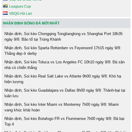
Leagues Cup
VĐQG Hà Lan
NHẬN ĐỊNH BÓNG ĐÁ MỚI NHẤT
Nhận định, Soi kèo Chongqing Tonglianglong vs Shanghai Port 18h35
ngày 9/8: Bão tố tại Trùng Khánh
Nhận định, Soi kèo Sparta Rotterdam vs Feyenoord 17h15 ngày 9/8:
Thắng đẹp ở derby
Nhận định, Soi kèo Toluca vs Los Angeles FC 10h10 ngày 9/8: Đá sân
nhà có chiến thắng
Nhận định, Soi kèo Real Salt Lake vs Atlante 9h00 ngày 9/8: Khó hạ
hiện tượng
Nhận định, Soi kèo Guadalajara vs Dallas 8h00 ngày 9/8: Thành-bại tại
luân lưu
Nhận định, Soi kèo Inter Miami vs Monterrey 7h00 ngày 9/8: Miami
vang khúc khải hoàn
Nhận định, Soi kèo Botafogo FR vs Fluminense 7h00 ngày 9/8: Đả bại
Top 4